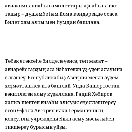
авиакомпанияһы самолеттары аҙнаһына ике
тапҡыр – дүшәмбе һәм йома көндәрендә осасаҡ.
Билет хаҡы алты мең һумдан башлана.
Төбәк етәксеһе билдәләүенсә, төп маҡсат –
авиарейстарҙың аҡса йәһәтенән үҙ-үҙен аҡлауына
өлгәшеү. Республикабыҙ Австрия менән әүҙем
хеҙмәттәшлек итә башлай. Унда Башҡортостан
вәкиллеген асыу күҙаллана. Радий Хәбиров
халыҡҡа шенген визаһы алыуҙы еңелләштереү
өсөн Өфөлә Австрия йәки Германияның
консуллыҡ учреждениеһын асыу мәсьәләһен
тикшереү бурысын ҡуйҙы.