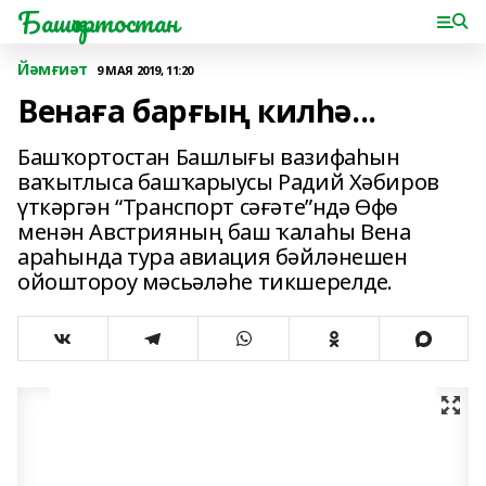
Башҡортостан
Йәмғиәт
9 МАЯ 2019, 11:20
Венаға барғың килһә...
Башҡортостан Башлығы вазифаһын
ваҡытлыса башҡарыусы Радий Хәбиров
үткәргән “Транспорт сәғәте”ндә Өфө
менән Австрияның баш ҡалаһы Вена
араһында тура авиация бәйләнешен
ойоштороу мәсьәләһе тикшерелде.