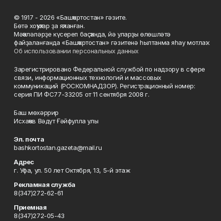
© 1917 - 2026 «Башҡортостан» гәзите.
Бөтә хоҡуҡтар ҙа яҡланған.
Мәҡәләләрҙе күсереп баҫҡанда, йә уларҙы өлөшләтә
файҙаланғанда «Башҡортостан» гәзитенә һылтанма яһау мотлаҡ.
Об использовании персональных данных
Зарегистрировано Федеральной службой по надзору в сфере
связи, информационных технологий и массовых
коммуникаций (РОСКОМНАДЗОР). Регистрационный номер:
серия ПИ ФС77-33205 от 11 сентября 2008 г.
Баш мөхәррир
Исхаҡов Вәдүт Ғәйфулла улы
Эл. почта
bashkortostan.gazeta@mail.ru
Адрес
г. Уфа, ул. 50 лет Октября, 13, 5-й этаж
Рекламная служба
8(347)272-62-61
Приемная
8(347)272-05-43