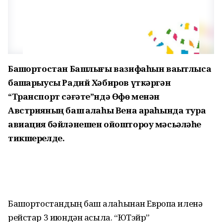
Башҡортостан Башлығы вазифаһын ваҡытлыса
башҡарыусы Радий Хәбиров үткәргән
“Транспорт сәғәте”ндә Өфө менән
Австрияның баш ҡалаһы Вена араһында тура
авиация бәйләнешен ойоштороу мәсьәләһе
тикшерелде.
Башҡортостандың баш ҡалаһынан Европа иленә
рейстар 3 июндән асыла. “ЮТэйр”