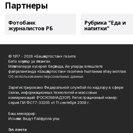
Партнеры
Фотобанк
Рубрика "Еда и
журналистов РБ
напитки"
© 1917 - 2026 «Башҡортостан» гәзите.
Бөтә хоҡуҡтар ҙа яҡланған.
Мәҡәләләрҙе күсереп баҫҡанда, йә уларҙы өлөшләтә
файҙаланғанда «Башҡортостан» гәзитенә һылтанма яһау мотлаҡ.
Об использовании персональных данных
Зарегистрировано Федеральной службой по надзору в сфере
связи, информационных технологий и массовых
коммуникаций (РОСКОМНАДЗОР). Регистрационный номер:
серия ПИ ФС77-33205 от 11 сентября 2008 г.
Баш мөхәррир
Исхаҡов Вәдүт Ғәйфулла улы
Эл. почта