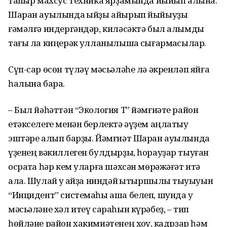
тапҡыр махсус техника ярҙамында йыйып алына.
Шаран ауылында ҡыйҙы айырып йыйыуҙы
ғәмәлгә индергәндәр, киләсәктә был алымды
тағы ла киңерәк ҡулланылышҡа сығармаҡсылар.
Сүп-сар өсөн түләү мәсьәләһе лә әкренләп яйға
һалына бара.
– Был йәһәттән “Экология Т” йәмғиәте район
етәкселеге менән берлектә әүҙем аңлатыу
эштәре алып барҙы. Йәмғиәт Шаран ауылында
үҙенең вәкиллеген булдырҙы, һорауҙар тыуған
осраҡта һәр кем уларға шәхсән мөрәжәғәт итә
ала. Шулай уҡ ҡайҙа ниндәй ҡытыршылыҡ тыуыуын
“Инцидент” системаһы аша белеп, шунда уҡ
мәсьәләне хәл итеү сараһын күрәбеҙ, – тип
һөйләне район хакимиәтенең хоҡуҡ, кадрҙар һәм