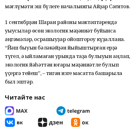
мәғлүмәти эш бүлеге начальнигы Айҙар Сәғитов.
1 сентябрҙән Шаран районы мәктәптәрендә
уҡыусылар өсөн экологик мәҙәниәт буйынса
әңгәмәләр, осрашыуҙар ойоштороу күҙаллана.
“Йәш быуын бәләкәйҙән йыйыштырған ерҙә
түгел, ә ҡыйламаған урында таҙа булыуын аңлап,
экологик йәһәттән юғары мәҙәниәтле булып
үҫергә тейеш”, – тигән изге маҡсатта башҡарыла
был эштәр.
Читайте нас