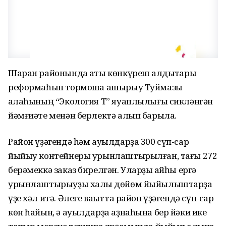
Шаран районында ҡаты көнкүреш ҡалдыҡтары
реформаһын тормошҡа ашырыу Туймазы
ҡалаһының “Экология Т” яуаплылығы сикләнгән
йәмғиәте менән берлектә алып барыла.
Район үҙәгендә һәм ауылдарҙа 300 сүп-сар
йыйыу контейнеры урынлаштырылған, тағы 272
берәмеккә заказ бирелгән. Уларҙы ҡайһы ергә
урынлаштырыуҙы халыҡ дөйөм йыйылыштарҙа
үҙе хәл итә. Әлеге ваҡытта район үҙәгендә сүп-сар
көн һайын, ә ауылдарҙа аҙнаһына бер йәки ике