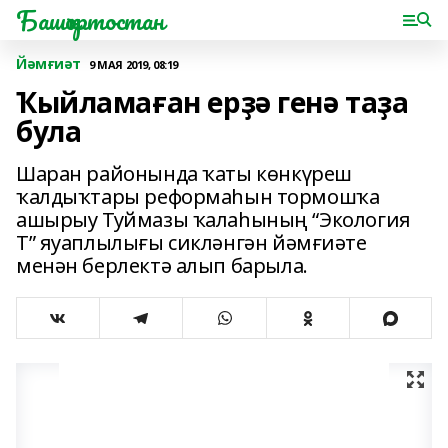
Башҡортостан
Йәмғиәт
9 МАЯ 2019, 08:19
Ҡыйламаған ерҙә генә таҙа
була
Шаран районында ҡаты көнкүреш
ҡалдыҡтары реформаһын тормошҡа
ашырыу Туймазы ҡалаһының “Экология
Т” яуаплылығы сикләнгән йәмғиәте
менән берлектә алып барыла.