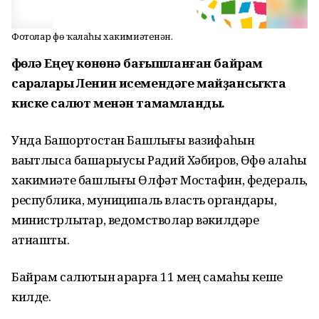
Фотолар Өфө ҡалаһы хакимиәтенән.
Өфөлә Еңеү көнөнә бағышланған байрам
саралары Ленин исемендәге майҙансыҡта
киске салют менән тамамланды.
Унда Башҡортостан Башлығы вазифаһын
ваҡытлыса башҡарыусы Радий Хәбиров, Өфө ҡалаһы
хакимиәте башлығы Өлфәт Мостафин, федераль,
республика, муниципаль власть органдары,
министрлыҡтар, ведомстволар вәкилдәре
ҡатнашты.
Байрам салютын ҡарарға 11 мең самаһы кеше
килде.