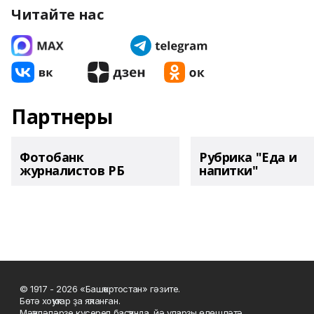
Читайте нас
Партнеры
Фотобанк
Рубрика "Еда и
журналистов РБ
напитки"
© 1917 - 2026 «Башҡортостан» гәзите.
Бөтә хоҡуҡтар ҙа яҡланған.
Мәҡәләләрҙе күсереп баҫҡанда, йә уларҙы өлөшләтә