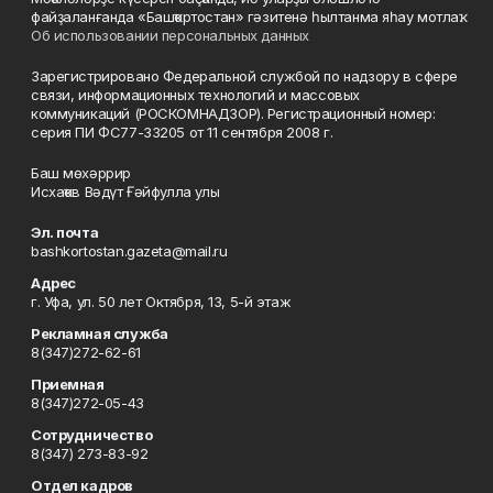
файҙаланғанда «Башҡортостан» гәзитенә һылтанма яһау мотлаҡ.
Об использовании персональных данных
Зарегистрировано Федеральной службой по надзору в сфере
связи, информационных технологий и массовых
коммуникаций (РОСКОМНАДЗОР). Регистрационный номер:
серия ПИ ФС77-33205 от 11 сентября 2008 г.
Баш мөхәррир
Исхаҡов Вәдүт Ғәйфулла улы
Эл. почта
bashkortostan.gazeta@mail.ru
Адрес
г. Уфа, ул. 50 лет Октября, 13, 5-й этаж
Рекламная служба
8(347)272-62-61
Приемная
8(347)272-05-43
Сотрудничество
8(347) 273-83-92
Отдел кадров