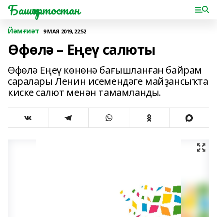
Башҡортостан
Йәмғиәт
9 МАЯ 2019, 22:52
Өфөлә – Еңеү салюты
Өфөлә Еңеү көнөнә бағышланған байрам
саралары Ленин исемендәге майҙансыҡта
киске салют менән тамамланды.