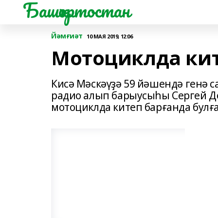
Башҡортостан
Йәмғиәт
10 МАЯ 2019, 12:06
Мотоциклда кит
Кисә Мәскәүҙә 59 йәшендә генә с
радио алып барыусыһы Сергей До
мотоциклда китеп барғанда булға