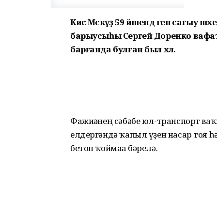
Кисә Мәскәүҙә 59 йәшендә генә сағыу 
барыусыһы Сергей Доренко вафат 
барғанда булған был хәл.
Фажиғәнең сәбәбе юл-транспорт ваҡ
елдергәндә ҡапыл үҙен насар тоя 
бетон ҡоймаға бәрелә.