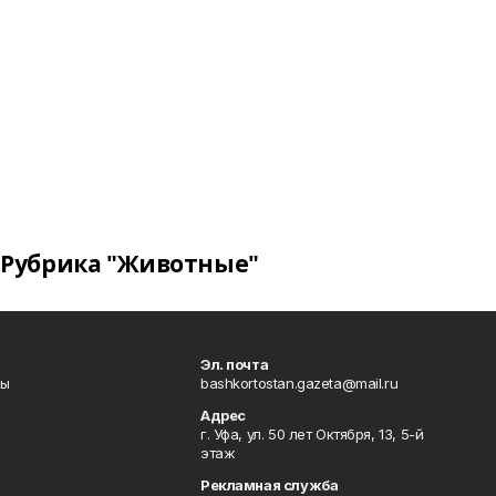
Рубрика "Животные"
Эл. почта
лы
bashkortostan.gazeta@mail.ru
Адрес
г. Уфа, ул. 50 лет Октября, 13, 5-й
этаж
Рекламная служба