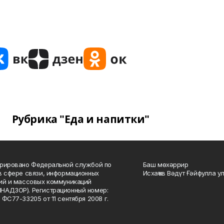
Рубрика "Еда и напитки"
рировано Федеральной службой по
Баш мөхәррир
в сфере связи, информационных
Исхаҡов Вәдүт Ғәйфулла у
ий и массовых коммуникаций
НАДЗОР). Регистрационный номер:
 ФС77-33205 от 11 сентября 2008 г.