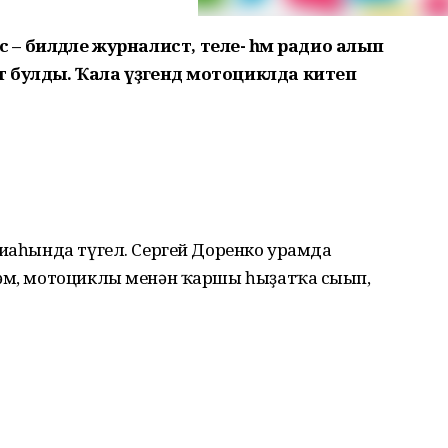
шәхес – билдәле журналист, теле- һәм радио алып
булды. Ҡала үҙәгендә мотоциклда китеп
иғаһында түгел. Сергей Доренко урамда
һәм, мотоциклы менән ҡаршы һыҙатҡа сығып,