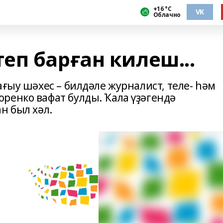
+16 °С
VK
Облачно
еп барған килеш...
ағыу шәхес – билдәле журналист, теле- һәм
ренко вафат булды. Ҡала үҙәгендә
н был хәл.