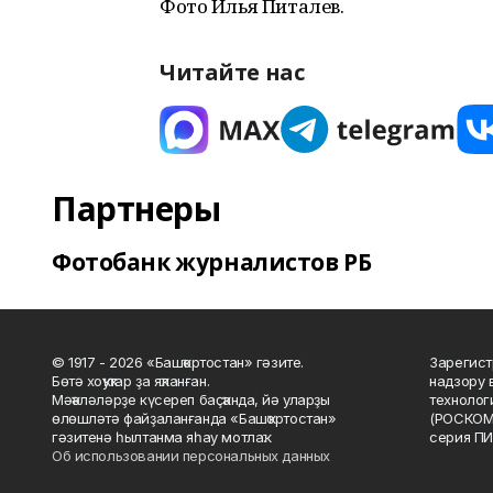
Фото Илья Питалев.
Читайте нас
Партнеры
Фотобанк журналистов РБ
© 1917 - 2026 «Башҡортостан» гәзите.
Зарегист
Бөтә хоҡуҡтар ҙа яҡланған.
надзору 
Мәҡәләләрҙе күсереп баҫҡанда, йә уларҙы
технолог
өлөшләтә файҙаланғанда «Башҡортостан»
(РОСКОМ
гәзитенә һылтанма яһау мотлаҡ.
серия ПИ
Об использовании персональных данных