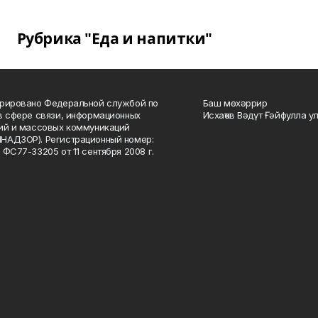
Рубрика "Еда и напитки"
рировано Федеральной службой по
Баш мөхәррир
в сфере связи, информационных
Исхаҡов Вәдүт Ғәйфулла у
ий и массовых коммуникаций
НАДЗОР). Регистрационный номер:
 ФС77-33205 от 11 сентября 2008 г.