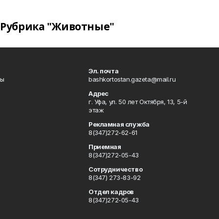
Рубрика "Животные"
Эл. почта
лы
bashkortostan.gazeta@mail.ru
Адрес
г. Уфа, ул. 50 лет Октября, 13, 5-й
этаж
Рекламная служба
8(347)272-62-61
Приемная
8(347)272-05-43
Сотрудничество
8(347) 273-83-92
Отдел кадров
8(347)272-05-43