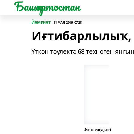
Башҡортостан
Йәмғиәт
11 МАЯ 2019, 07:28
Иғтибарлылыҡ,
Үткән тәүлектә 68 техноген янғы
Фото: varjag.net