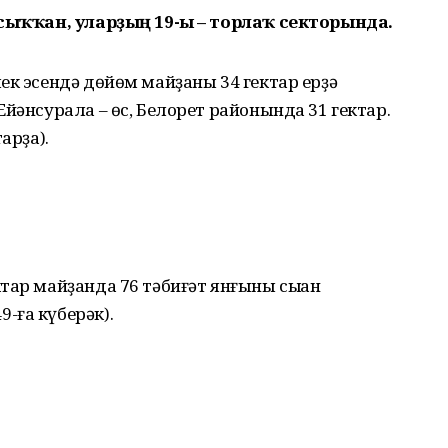
 сыҡҡан, уларҙың 19-ы – торлаҡ секторында.
ек эсендә дөйөм майҙаны 34 гектар ерҙә
йәнсурала – өс, Белорет районында 31 гектар.
арҙа).
ар майҙанда 76 тәбиғәт янғыны сыҡҡан
-ға күберәк).