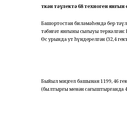
Үткән тәүлектә 68 техноген янғын
Башҡортостан биләмәһендә бер тәүл
тәбиғәт янғыны сығыуы теркәлгән: Е
Өс урында ут һүндерелгән (32,4 гект
Быйыл миҙгел башынан 1199, 46 гект
(былтырғы менән сағыштырғанда 49