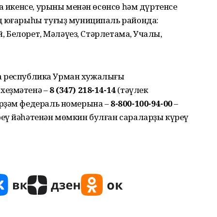
са икенсе, урыны менән өсөнсө һәм дүртенсе
ң юғарыһы туғыҙ муниципаль районда:
й, Белорет, Мәләүез, Стәрлетамаҡ, Учалы,
ала республика Урман хужалығы
хеҙмәтенә –
8 (347) 218-14-14
(тәүлек
ерҙәм федераль номерына –
8-800-100-94-00
–
еү йәһәтенән мөмкин булған сараларҙы күреү