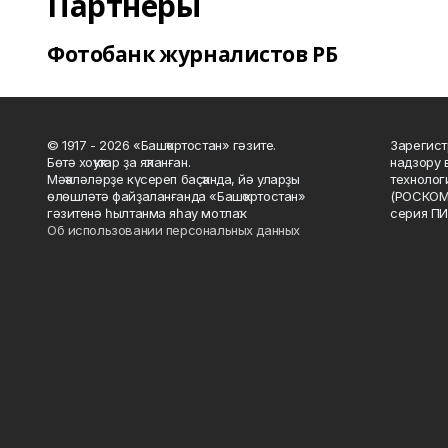
Партнеры
Фотобанк журналистов РБ
© 1917 - 2026 «Башҡортостан» гәзите.
Зарегист
Бөтә хоҡуҡтар ҙа яҡланған.
надзору 
Мәҡәләләрҙе күсереп баҫҡанда, йә уларҙы
технолог
өлөшләтә файҙаланғанда «Башҡортостан»
(РОСКОМ
гәзитенә һылтанма яһау мотлаҡ.
серия ПИ
Об использовании персональных данных