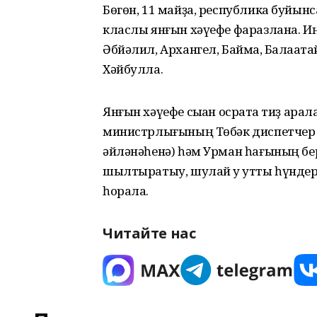
Бөгөн, 11 майҙа, республика буйын
класлы янғын хәүефе фаразлана. И
Әбйәлил, Архангел, Баймаҡ, Балаҡата
Хәйбулла.
Янғын хәүефе сыҡҡан осраҡта тиҙ ар
министрлығының Төбәк диспетчер 
әйләнәһенә) һәм Урман һағының б
шылтыратыу, шулай уҡ утты һүндер
һорала.
Читайте нас