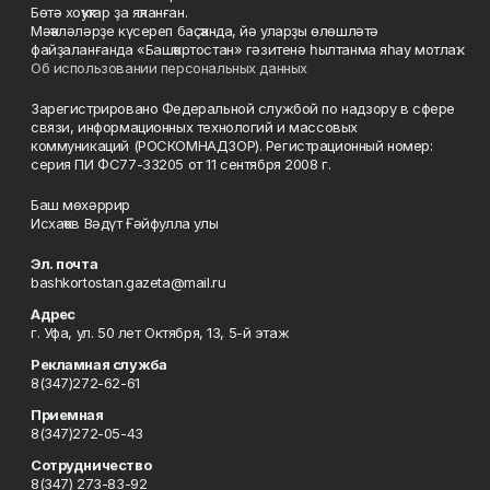
Бөтә хоҡуҡтар ҙа яҡланған.
Мәҡәләләрҙе күсереп баҫҡанда, йә уларҙы өлөшләтә
файҙаланғанда «Башҡортостан» гәзитенә һылтанма яһау мотлаҡ.
Об использовании персональных данных
Зарегистрировано Федеральной службой по надзору в сфере
связи, информационных технологий и массовых
коммуникаций (РОСКОМНАДЗОР). Регистрационный номер:
серия ПИ ФС77-33205 от 11 сентября 2008 г.
Баш мөхәррир
Исхаҡов Вәдүт Ғәйфулла улы
Эл. почта
bashkortostan.gazeta@mail.ru
Адрес
г. Уфа, ул. 50 лет Октября, 13, 5-й этаж
Рекламная служба
8(347)272-62-61
Приемная
8(347)272-05-43
Сотрудничество
8(347) 273-83-92