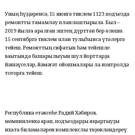
Уның һүҙҙәренсә, 15 июнгә тиклем 1123 подъезда
ремонтты тамамлау планлаштырыла. Был –
2019 йылға ҡаралған эштең дүрттән бер өлөшө.
15 сентябргә тиклем план тулыһынса үтәлергә
тейеш. Ремонттың сифатын һәм тейешле
ваҡытында башҡарылыуын шул йорттарҙа
йәшәүселәр, йәмәғәт ойошмалары ла контролдә
тоторға тейеш.
Республика етәксеһе Радий Хәбиров,
мөмкинлеккә ҡарап, подъездарҙы яңыртыуҙы
ихата биләмәләрен комплекслы төҙөкләндереү