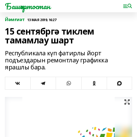
Башҡортостан
Йәмғиәт
13 МАЯ 2019, 16:27
15 сентябргә тиклем
тамамлау шарт
Республикала күп фатирлы йорт
подъездарын ремонтлау графикка
ярашлы бара.