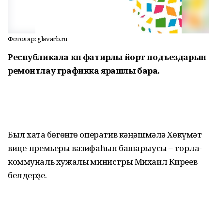
Фотолар: glavarb.ru
Республикала күп фатирлы йорт подъездарын
ремонтлау графикка ярашлы бара.
Был хаҡта бөгөнгө оператив кәңәшмәлә Хөкүмәт
вице-премьеры вазифаһын башҡарыусы – торлаҡ-
коммуналь хужалыҡ министры Михаил Киреев
белдерҙе.