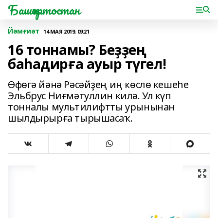
Башҡортостан
Йәмғиәт
14 МАЯ 2019, 09:21
16 тоннамы? Беҙҙең
баһадирға ауыр түгел!
Өфөгә йәнә Рәсәйҙең иң көслө кешеһе
Эльбрус Ниғмәтуллин килә. Ул күп
тонналы мультилифтты урынынан
шылдырырға тырышасаҡ.