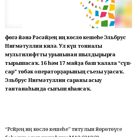
Өфөгә йәнә Рәсәйҙең иң көслө кешеһе Эльбрус
Ниғмәтуллин килә. Ул күп тонналы
мультилифтты урынынан шылдырырға
тырышасаҡ. 16 һәм 17 майҙа баш ҡалала “сүп-
сар” төбәк операторҙарының съезы уҙасаҡ.
Эльбрус Ниғмәтуллин сараны асыу
тантанаһында сығыш яһаясаҡ.
“Рәсәйҙең иң көслө кешеһе” титулын йөрөтөүсе