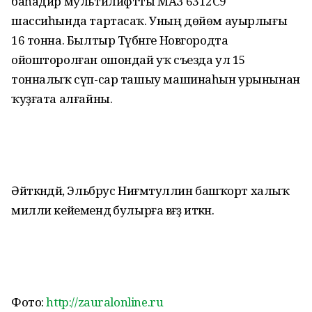
баһадир мультилифтты МАЗ 6312С9
шассиһында тартасаҡ. Уның дөйөм ауырлығы
16 тонна. Былтыр Түбәнге Новгородта
ойошторолған ошондай уҡ съезда ул 15
тонналыҡ сүп-сар ташыу машинаһын урынынан
ҡуҙғата алғайны.
Әйткәндәй, Эльбрус Ниғмәтуллин башҡорт халыҡ
милли кейемендә булырға вәғәҙә иткән.
Фото:
http://zauralonline.ru