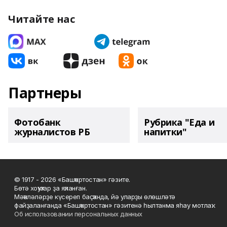
Читайте нас
Партнеры
Фотобанк
Рубрика "Еда и
журналистов РБ
напитки"
© 1917 - 2026 «Башҡортостан» гәзите.
Бөтә хоҡуҡтар ҙа яҡланған.
Мәҡәләләрҙе күсереп баҫҡанда, йә уларҙы өлөшләтә
файҙаланғанда «Башҡортостан» гәзитенә һылтанма яһау мотлаҡ.
Об использовании персональных данных