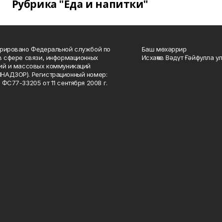
Рубрика "Еда и напитки"
рировано Федеральной службой по
Баш мөхәррир
в сфере связи, информационных
Исхаҡов Вәдүт Ғәйфулла у
ий и массовых коммуникаций
НАДЗОР). Регистрационный номер:
 ФС77-33205 от 11 сентября 2008 г.