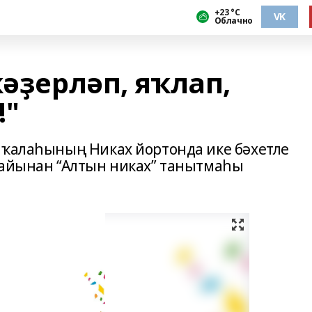
+23 °С
VK
Облачно
ҡәҙерләп, яҡлап,
!"
 ҡалаһының Никах йортонда ике бәхетле
ңайынан “Алтын никах” танытмаһы