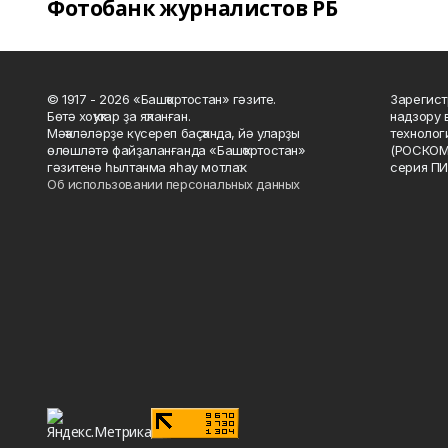
Фотобанк журналистов РБ
© 1917 - 2026 «Башҡортостан» гәзите.
Зарегист
Бөтә хоҡуҡтар ҙа яҡланған.
надзору 
Мәҡәләләрҙе күсереп баҫҡанда, йә уларҙы
технолог
өлөшләтә файҙаланғанда «Башҡортостан»
(РОСКОМ
гәзитенә һылтанма яһау мотлаҡ.
серия ПИ
Об использовании персональных данных