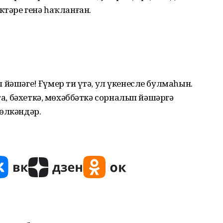
ктәре генә һаҡланған.
ап йәшәгеҙ! Ғүмер тиҙ үтә, ул үкенесле булмаһын.
ҡта, бәхеткә, мөхәббәткә сорналып йәшәргә
е өлкәндәр.