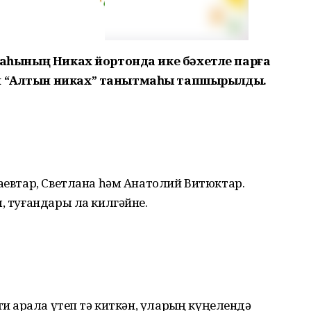
ҡалаһының Никах йортонда ике бәхетле парға
ан “Алтын никах” танытмаһы тапшырылды.
баевтар, Светлана һәм Анатолий Витюктар.
, туғандары ла килгәйне.
иҙ арала үтеп тә киткән, уларҙың күңелендә