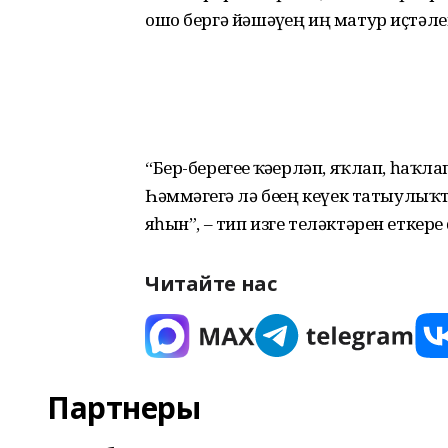
ошо бергә йәшәүҙең иң матур иҫтәле
“Бер-берегеҙҙе ҡәҙерләп, яҡлап, һаҡл
Һәммәгеҙгә лә беҙҙең кеүек татыулы
яҙһын”, – тип изге теләктәрен еткерҙ
Читайте нас
Партнеры