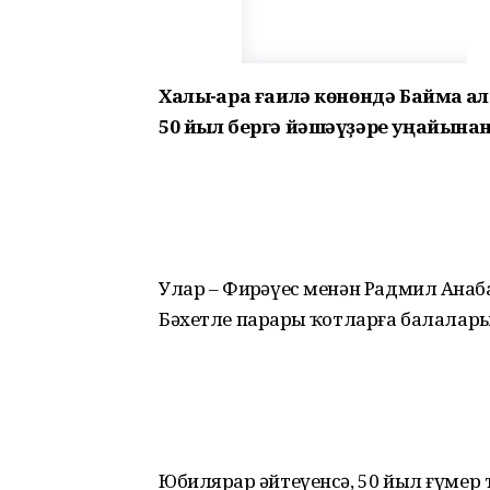
Халыҡ-ара ғаилә көнөндә Баймаҡ 
50 йыл бергә йәшәүҙәре уңайын
Улар – Фирҙәүес менән Радмил Аҙна
Бәхетле парҙарҙы ҡотларға балалары
Юбилярҙар әйтеүенсә, 50 йыл ғүмер т