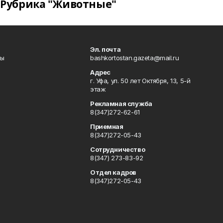
Рубрика "Животные"
Эл. почта
лы
bashkortostan.gazeta@mail.ru
Адрес
г. Уфа, ул. 50 лет Октября, 13, 5-й
этаж
Рекламная служба
8(347)272-62-61
Приемная
8(347)272-05-43
Сотрудничество
8(347) 273-83-92
Отдел кадров
8(347)272-05-43