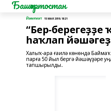
Башҡортостан
Йәмғиәт
15 МАЯ 2019, 18:21
“Бер-берегеҙҙе 
һаҡлап йәшәгеҙ
Халыҡ-ара ғаилә көнөндә Баймаҡ
парға 50 йыл бергә йәшәүҙәре у
тапшырылды.