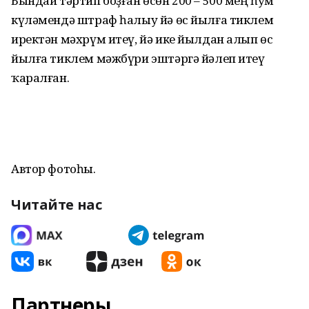
Бындай тәртип боҙған өсөн 200 – 500 мең һум
күләмендә штраф һалыу йә өс йылға тиклем
иректән мәхрүм итеү, йә ике йылдан алып өс
йылға тиклем мәжбүри эштәргә йәлеп итеү
ҡаралған.
Автор фотоһы.
Читайте нас
Партнеры