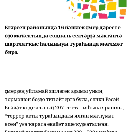
Күгәрсен районында 16 йәшлек үҫмер дәресте
өҙөү маҡсатында социаль селтәрҙә мәктәптә
шартлатҡыс һалыныуы тураһында мәғлүмәт
бирә.
Үҫмерҙең уйламай эшләгән аҙымы уның
тормошон боҙҙо тип әйтергә була, сөнки Рәсәй
Енәйәт кодексының 207-се статьяһына ярашлы,
“террор акты тураһындағы ялған мәғлүмәт
өсөн” уға ҡарата енәйәт эше ҡуҙғатылған.