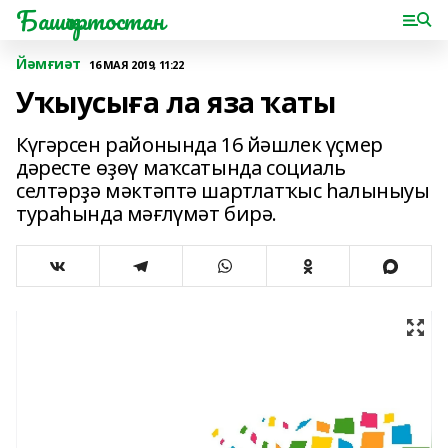
Башҡортостан
Йәмғиәт
16 МАЯ 2019, 11:22
Уҡыусыға ла яза ҡаты
Күгәрсен районында 16 йәшлек үҫмер
дәресте өҙөү маҡсатында социаль
селтәрҙә мәктәптә шартлатҡыс һалыныуы
тураһында мәғлүмәт бирә.