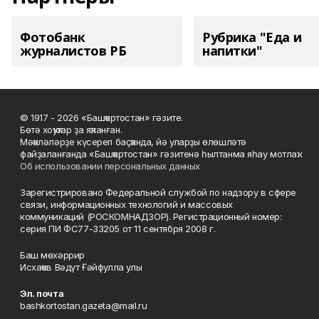
Фотобанк
Рубрика "Еда и
журналистов РБ
напитки"
© 1917 - 2026 «Башҡортостан» гәзите.
Бөтә хоҡуҡтар ҙа яҡланған.
Мәҡәләләрҙе күсереп баҫҡанда, йә уларҙы өлөшләтә
файҙаланғанда «Башҡортостан» гәзитенә һылтанма яһау мотлаҡ.
Об использовании персональных данных
Зарегистрировано Федеральной службой по надзору в сфере
связи, информационных технологий и массовых
коммуникаций (РОСКОМНАДЗОР). Регистрационный номер:
серия ПИ ФС77-33205 от 11 сентября 2008 г.
Баш мөхәррир
Исхаҡов Вәдүт Ғәйфулла улы
Эл. почта
bashkortostan.gazeta@mail.ru