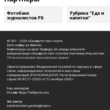
Фотобанк
Рубрика "Еда и
журналистов РБ
напитки"
© 1917 - 2026 «Башҡортостан» гәзите.
Бөтә хоҡуҡтар ҙа яҡланған.
Мәҡәләләрҙе күсереп баҫҡанда, йә уларҙы өлөшләтә
файҙаланғанда «Башҡортостан» гәзитенә һылтанма яһау мотлаҡ.
Об использовании персональных данных
Зарегистрировано Федеральной службой по надзору в сфере
связи, информационных технологий и массовых
коммуникаций (РОСКОМНАДЗОР). Регистрационный номер:
серия ПИ ФС77-33205 от 11 сентября 2008 г.
Баш мөхәррир
Исхаҡов Вәдүт Ғәйфулла улы
Эл. почта
bashkortostan.gazeta@mail.ru