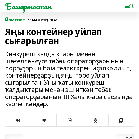
Башҡортостан
Йәмғиәт
18 МАЯ 2019, 08:40
Яңы контейнер уйлап
сығарылған
Көнкүреш ҡалдыҡтары менән
шөғөлләнеүсе төбәк операторҙарының
һорауҙарын һәм теләктәрен иҫәпкә алып,
контейнерҙарҙың яңы төрө уйлап
сығарылған. Уны ҡаты көнкүреш
ҡалдыҡтары менән эш иткән төбәк
операторҙарының III Халыҡ-ара съезында
күрһәткәндәр.