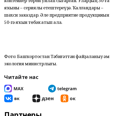
контейнер төрөн уйлап сығарған. Уларҙың 30-ға
яҡыны – сериялы етештереүҙә. Ҡалғандары –
шәхси заказдар. Әле предприятие продукцияһын
50-гә яҡын төбәк һатып ала.
Фото: Башҡортостан Тәбиғәттән файҙаланыу һәм
экология министрлығы.
Читайте нас
Партнеры