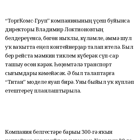
“ТоргКомс-Груп” компанияһының үҫеш буйынса
директоры Владимир Локтионовтың
белдереүенсә, бөгөн ныҡлы, күләмле, әммә шул
уҡ ваҡытта еңел контейнерҙар талап ителә. Был
бер рейста мәмкин тиклем күберәк сүп-сар
ташыу өсөн кәрәк. Һөҙөмтәлә транспорт
сығымдары кәмейәсәк. Ә был талаптарға
“Титан” моделе яуап бирә. Уны быйыл уҡ күпләп
етештереү планлаштырыла.
Компания белгестәре барыһы 300-гә яҡын