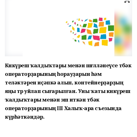
Көнкүреш ҡалдыҡтары менән шөғөлләнеүсе төбәк
операторҙарының һорауҙарын һәм
теләктәрен иҫәпкә алып, контейнерҙарҙың
яңы төрө уйлап сығарылған. Уны ҡаты көнкүреш
ҡалдыҡтары менән эш иткән төбәк
операторҙарының III Халыҡ-ара съезында
күрһәткәндәр.