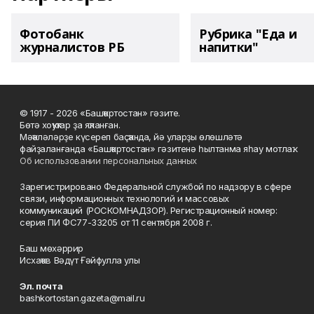
Фотобанк
Рубрика "Еда и
журналистов РБ
напитки"
© 1917 - 2026 «Башҡортостан» гәзите.
Бөтә хоҡуҡтар ҙа яҡланған.
Мәҡәләләрҙе күсереп баҫҡанда, йә уларҙы өлөшләтә
файҙаланғанда «Башҡортостан» гәзитенә һылтанма яһау мотлаҡ.
Об использовании персональных данных
Зарегистрировано Федеральной службой по надзору в сфере
связи, информационных технологий и массовых
коммуникаций (РОСКОМНАДЗОР). Регистрационный номер:
серия ПИ ФС77-33205 от 11 сентября 2008 г.
Баш мөхәррир
Исхаҡов Вәдүт Ғәйфулла улы
Эл. почта
bashkortostan.gazeta@mail.ru