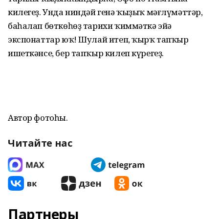
килегеҙ. Унда ниндәй генә ҡыҙыҡ мәғлүмәттәр,
баһалап бөткөһөҙ тарихи ҡиммәткә эйә
экспонаттар юҡ! Шулай итеп, ҡырҡ тапҡыр
ишеткәнсе, бер тапҡыр килеп күрегеҙ.
Автор фотоһы.
Читайте нас
Партнеры