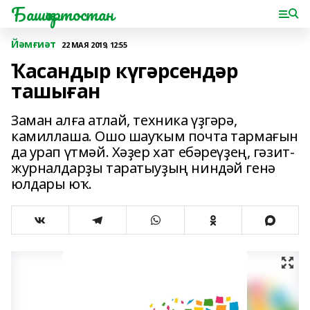
Башҡортостан
Йәмғиәт
22 МАЯ 2019, 12:55
Ҡасандыр күгәрсендәр
ташыған
Заман алға атлай, техника үҙгәрә,
камиллаша. Ошо шауҡым почта тармағын
да урап үтмәй. Хәҙер хат ебәреүҙең, гәзит-
журналдарҙы таратыуҙың ниндәй генә
юлдары юҡ.