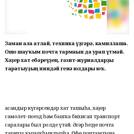
Заман алға атлай, техника үҙгәрә, камиллаша.
Ошо шауҡым почта тармағын да урап үтмәй.
Хәҙер хат ебәреүҙең, гәзит-журналдарҙы
таратыуҙың ниндәй генә юлдары юҡ.
Ҡасандыр күгәрсендәр хат ташыһа, хәҙер
самолет-поезд һәм башҡа бихисап транспорт
саралары был ролде үтәй. Әгәр һеҙҙе почта
тарихы ҡыҙыҡһындырһа, Өфө почтамтына