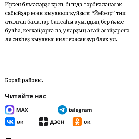
Иркен бүлмәләрҙе күреп, бында тәрбиәләнәсәк
сабыйҙар өсөн ҡыуанып ҡуйҙыҡ. “Йәйғор” тип
аталған балалар баҡсаһы ауылдың бер йәме
булһа, кескәйҙәргә лә, уларҙың атай-әсәйҙәренә
лә сикһеҙ ҡыуаныс килтерәсәк ҙур бүләк ул.
Борай районы.
Читайте нас