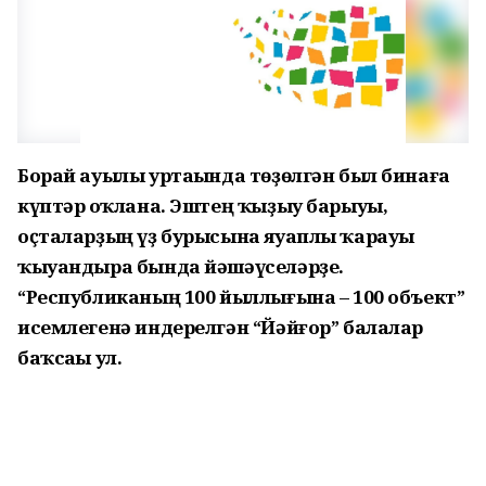
Борай ауылы уртаһында төҙөлгән был бинаға
күптәр һоҡлана. Эштең ҡыҙыу барыуы,
оҫталарҙың үҙ бурысына яуаплы ҡарауы
ҡыуандыра бында йәшәүселәрҙе.
“Республиканың 100 йыллығына – 100 объект”
исемлегенә индерелгән “Йәйғор” балалар
баҡсаһы ул.