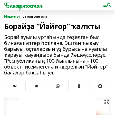
Башҡортостан
Йәмғиәт
22 МАЯ 2019, 08:16
Борайҙа “Йәйғор” ҡалҡты
Борай ауылы уртаһында төҙөлгән был
бинаға күптәр һоҡлана. Эштең ҡыҙыу
барыуы, оҫталарҙың үҙ бурысына яуаплы
ҡарауы ҡыуандыра бында йәшәүселәрҙе.
“Республиканың 100 йыллығына – 100
объект” исемлегенә индерелгән “Йәйғор”
балалар баҡсаһы ул.