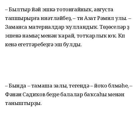
– Былтыр йәй эшкә тотонғайныҡ, августа
тапшырырға ниәтләйбеҙ, – ти Азат Рәмил улы. –
Заманса материалдар ҡулландыҡ. Төҙөүселәр үҙ
эшенә намыҫ менән ҡарай, тот­ҡар­лыҡ юҡ. Күп
кенә егеттәребеҙгә эш булды.
– Бында – тамаша залы, тегендә – йоҡо бүлмәһе, –
Фәнәүи Садиҡов беҙ­ҙе балалар баҡсаһы менән
таныштырҙы.