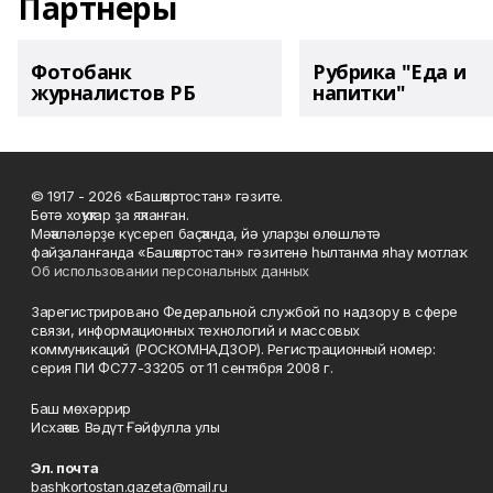
Партнеры
Фотобанк
Рубрика "Еда и
журналистов РБ
напитки"
© 1917 - 2026 «Башҡортостан» гәзите.
Бөтә хоҡуҡтар ҙа яҡланған.
Мәҡәләләрҙе күсереп баҫҡанда, йә уларҙы өлөшләтә
файҙаланғанда «Башҡортостан» гәзитенә һылтанма яһау мотлаҡ.
Об использовании персональных данных
Зарегистрировано Федеральной службой по надзору в сфере
связи, информационных технологий и массовых
коммуникаций (РОСКОМНАДЗОР). Регистрационный номер:
серия ПИ ФС77-33205 от 11 сентября 2008 г.
Баш мөхәррир
Исхаҡов Вәдүт Ғәйфулла улы
Эл. почта
bashkortostan.gazeta@mail.ru