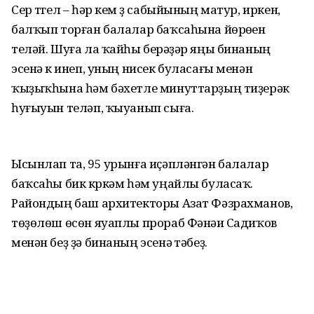
Сер түгел – һәр кем үҙ сабы­йы­ның матур, иркен,
балҡып торған балалар баҡсаһына йөрөүен
теләй. Шуға ла ҡайһы берәүҙәр яңы бинаның
эсенә үк инеп, уның нисек буласағы менән
ҡыҙыҡһына һәм бәхетле минуттарҙың тиҙерәк
һуғыуын теләп, ҡыуанып сыға.
Ысынлап та, 95 урынға иҫәпләнгән балалар
баҡсаһы бик күркәм һәм уңайлы буласаҡ.
Райондың баш архитекторы Азат Фәзрахманов,
төҙө­лөш өсөн яуаплы прораб Фәнәүи Са­диҡов
менән беҙ ҙә бинаның эсенә үтәбеҙ.