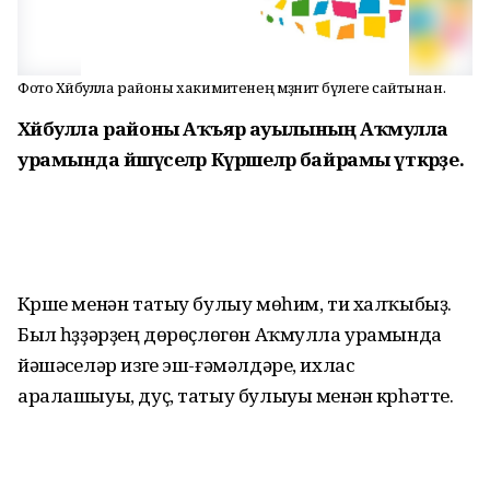
Фото Хәйбулла районы хакимиәтенең мәҙәниәт бүлеге сайтынан.
Хәйбулла районы Аҡъяр ауылының Аҡмулла
урамында йәшәүселәр Күршеләр байрамы үткәрҙе.
Күрше менән татыу булыу мөһим, ти халҡыбыҙ.
Был һүҙҙәрҙең дөрөҫлөгөн Аҡмулла урамында
йәшәүселәр изге эш-ғәмәлдәре, ихлас
аралашыуы, дуҫ, татыу булыуы менән күрһәтте.