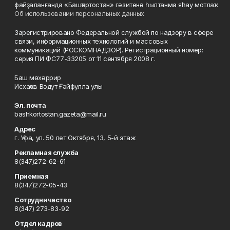
файҙаланғанда «Башҡортостан» гәзитенә һылтанма яһау мотлаҡ.
Об использовании персональных данных
Зарегистрировано Федеральной службой по надзору в сфере
связи, информационных технологий и массовых
коммуникаций (РОСКОМНАДЗОР). Регистрационный номер:
серия ПИ ФС77-33205 от 11 сентября 2008 г.
Баш мөхәррир
Исхаҡов Вәдүт Ғәйфулла улы
Эл. почта
bashkortostan.gazeta@mail.ru
Адрес
г. Уфа, ул. 50 лет Октября, 13, 5-й этаж
Рекламная служба
8(347)272-62-61
Приемная
8(347)272-05-43
Сотрудничество
8(347) 273-83-92
Отдел кадров