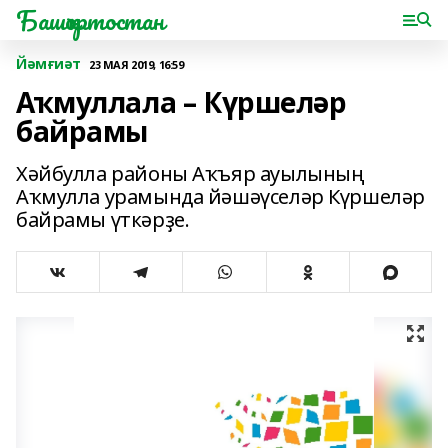
Башҡортостан
Йәмғиәт
23 МАЯ 2019, 16:59
Аҡмуллала – Күршеләр
байрамы
Хәйбулла районы Аҡъяр ауылының
Аҡмулла урамында йәшәүселәр Күршеләр
байрамы үткәрҙе.