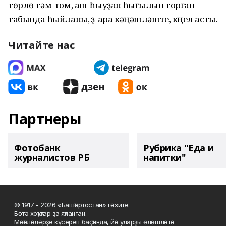
төрлө тәм-том, аш-һыуҙан һығылып торған
табында һыйланы, үҙ-ара кәңәшләште, күңел асты.
Читайте нас
Партнеры
Фотобанк
Рубрика "Еда и
журналистов РБ
напитки"
© 1917 - 2026 «Башҡортостан» гәзите.
Бөтә хоҡуҡтар ҙа яҡланған.
Мәҡәләләрҙе күсереп баҫҡанда, йә уларҙы өлөшләтә