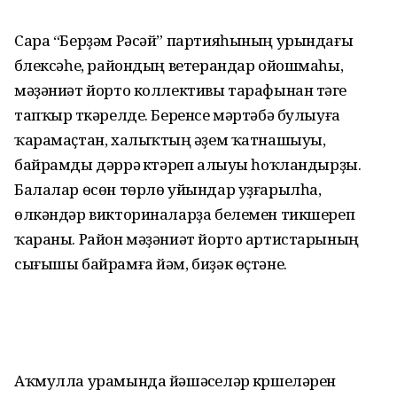
Сара “Берҙәм Рәсәй” партияһының урындағы
бүлексәһе, райондың ветерандар ойошмаһы,
мәҙәниәт йорто коллективы тарафынан тәүге
тапҡыр үткәрелде. Беренсе мәртәбә булыуға
ҡарамаҫтан, халыҡтың әүҙем ҡатнашыуы,
байрамды дәррәү күтәреп алыуы һоҡландырҙы.
Балалар өсөн төрлө уйындар уҙғарылһа,
өлкәндәр викториналарҙа белемен тикшереп
ҡараны. Район мәҙәниәт йорто артистарының
сығышы байрамға йәм, биҙәк өҫтәне.
Аҡмулла урамында йәшәүселәр күршеләрен