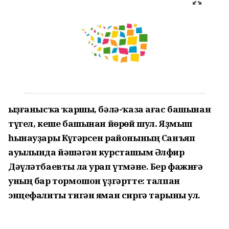
Ҡыҙғанысҡа ҡаршы, бәлә-ҡаза ағас башынан
түгел, кеше башынан йөрөй шул. Яҙмыш
һынауҙары Күгәрсен районының Санъяп
ауылында йәшәгән курсташым Әлфир
Дәүләтбаевты ла урап үтмәне. Бер фажиғә
уның бар тормошон үҙгәртте: талпан
энцефалиты тигән яман сиргә тарыны ул.