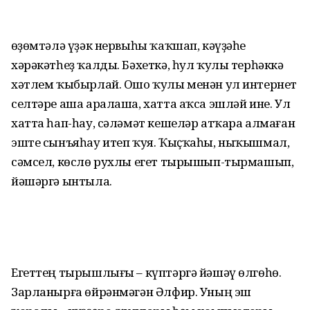
Һөҙөмтәлә үҙәк нервыһы ҡаҡшап, кәүҙәһе
хәрәкәтһеҙ ҡалды. Бәхеткә, һул ҡулы терһәккә
хәтлем ҡыбырлай. Ошо ҡулы менән ул интернет
селтәре аша аралаша, хатта аҡса эшләй ине. Ул
хатта һап-һау, сәләмәт кешеләр атҡара алмаған
эште сынъяһау итеп ҡуя. Ҡыҫҡаһы, ныҡышмал,
сәмсел, көслө рухлы егет тырышып-тырмашып,
йәшәргә ынтыла.
Егеттең тырышлығы – күптәргә йәшәү өлгөһө.
Зарланырға өйрәнмәгән Әлфир. Уның эш