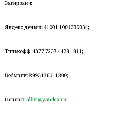
Загирович;
Яндекс деньги: 41001 1001339034;
Тинькофф: 4377 7237 4428 1811;
Вебмани: R993136011800;
Пейпал:
alhir@yandex.ru