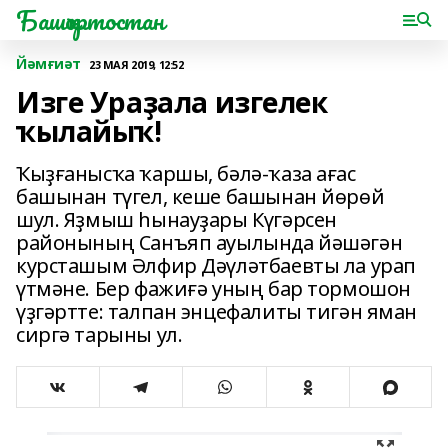
Башҡортостан
Йәмғиәт
23 МАЯ 2019, 12:52
Изге Ураҙала изгелек
ҡылайыҡ!
Ҡыҙғанысҡа ҡаршы, бәлә-ҡаза ағас
башынан түгел, кеше башынан йөрөй
шул. Яҙмыш һынауҙары Күгәрсен
районының Санъяп ауылында йәшәгән
курсташым Әлфир Дәүләтбаевты ла урап
үтмәне. Бер фажиғә уның бар тормошон
үҙгәртте: талпан энцефалиты тигән яман
сиргә тарыны ул.