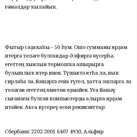
ғәмәлдәр ҡылайыҡ.
Фытыр саҙаҡаһы – 50 һум. Ошо сумманы ярҙам
итергә теләге булғандар Әлфиргә күсерһә,
егеттең хыялын тормошҡа ашырырға
булышлыҡ итер инек. Түшәктә ятһа ла, ныҡ
сирләһә лә, йәшәргә генә түгел, хатта эшләргә лә
теләгән егеттең өмөтөн өҙмәйек. Уға йәшәү
сығанағы булған компьютерҙы алырға ярҙам
итәйек. Аҡса күсереү өсөн реквизиттар:
Сбербанк: 2202 2001 6407 4930, Альфир