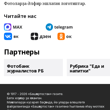
Фотоларҙа Әлфир эшләгән логотиптар.
Читайте нас
Партнеры
Фотобанк
Рубрика "Еда и
журналистов РБ
напитки"
© 1917 - 2026 «Башҡортостан» гәзите.
Бөтә хоҡуҡтар ҙа яҡланған.
Мәҡәләләрҙе күсереп баҫҡанда, йә уларҙы өлөшләтә
файҙаланғанда «Башҡортостан» гәзитенә һылтанма яһау мотлаҡ.