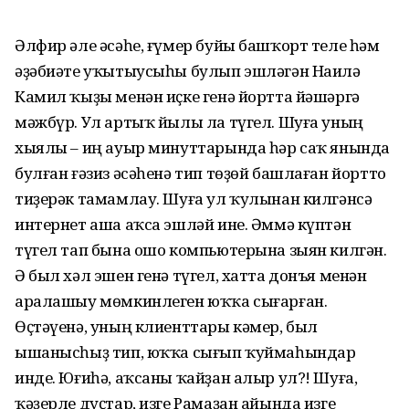
Әлфир әле әсәһе, ғүмер буйы башҡорт теле һәм
әҙәбиәте уҡытыусыһы булып эшләгән Наилә
Камил ҡыҙы менән иҫке генә йортта йәшәргә
мәжбүр. Ул артыҡ йылы ла түгел. Шуға уның
хыялы – иң ауыр минуттарында һәр саҡ янында
булған ғәзиз әсәһенә тип төҙөй башлаған йортто
тиҙерәк тамамлау. Шуға ул ҡулынан килгәнсә
интернет аша аҡса эшләй ине. Әммә күптән
түгел тап бына ошо компьютерына зыян килгән.
Ә был хәл эшен генә түгел, хатта донъя менән
аралашыу мөмкинлеген юҡҡа сығарған.
Өҫтәүенә, уның клиенттары кәмер, был
ышанысһыҙ тип, юҡҡа сығып ҡуймаһындар
инде. Юғиһә, аҡсаны ҡайҙан алыр ул?! Шуға,
ҡәҙерле дуҫтар, изге Рамаҙан айында изге