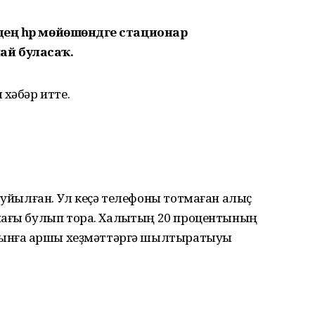
лдең һәр мөйөшөндәге стационар
ай буласаҡ.
 хәбәр итте.
 ҡуйылған. Ул кеҫә телефоны тотмаған алыҫ
нағы булып тора. Халыҡтың 20 процентының
ғынға ҡаршы хеҙмәттәргә шылтыратыуы