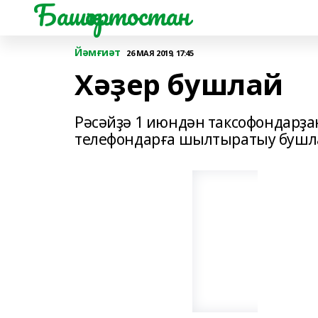
Башҡортостан
Йәмғиәт
26 МАЯ 2019, 17:45
Хәҙер бушлай
Рәсәйҙә 1 июндән таксофондарҙ
телефондарға шылтыратыу бушла