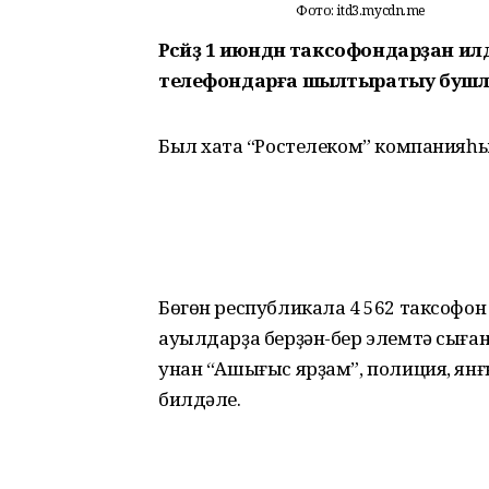
Фото: itd3.mycdn.me
Рәсәйҙә 1 июндән таксофондарҙан и
телефондарға шылтыратыу бушл
Был хаҡта “Ростелеком” компанияһы
Бөгөн республикала 4 562 таксофон
ауылдарҙа берҙән-бер элемтә сыға
унан “Ашығыс ярҙам”, полиция, ян
билдәле.