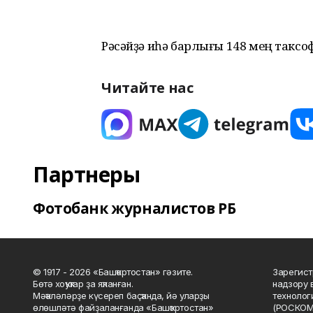
Рәсәйҙә иһә барлығы 148 мең таксоф
Читайте нас
Партнеры
Фотобанк журналистов РБ
© 1917 - 2026 «Башҡортостан» гәзите.
Зарегист
Бөтә хоҡуҡтар ҙа яҡланған.
надзору 
Мәҡәләләрҙе күсереп баҫҡанда, йә уларҙы
технолог
өлөшләтә файҙаланғанда «Башҡортостан»
(РОСКОМ