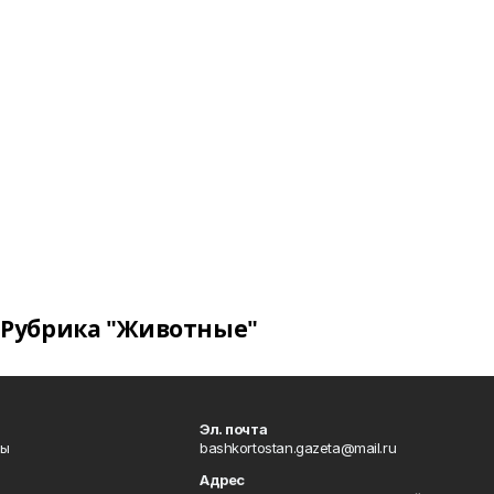
Рубрика "Животные"
Эл. почта
лы
bashkortostan.gazeta@mail.ru
Адрес