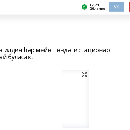
+25 °С
VK
Облачно
ан илдең һәр мөйөшөндәге стационар
й буласаҡ.