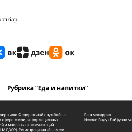
он бар.
Рубрика "Еда и напитки"
рировано Федеральной службой по
Баш мөхәррир
в сфере связи, информационных
Исхаҡов Вәдүт Ғәйфулла у
ий и массовых коммуникаций
НАДЗОР). Регистрационный номер: