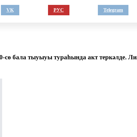
VK
РУС
Telegram
сө бала тыуыуы тураһында акт теркәлде. Ли