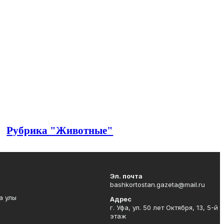
Рубрика "Животные"
Эл. почта
bashkortostan.gazeta@mail.ru
а улы
Адрес
г. Уфа, ул. 50 лет Октября, 13, 5-й
этаж