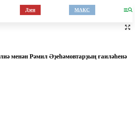
Дзен
МАКС
лиә менән Рәмил Әҙеһәмовтарҙың ғаиләһенә