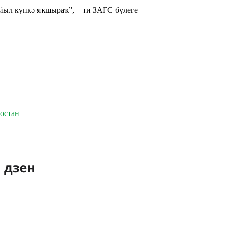
ыйыл күпкә яҡшыраҡ”, – ти ЗАГС бүлеге
остан