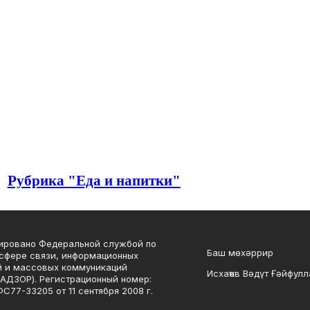
Рубрика "Еда и напитки"
ировано Федеральной службой по
Баш мөхәррир
 сфере связи, информационных
й и массовых коммуникаций
Исхаҡов Вәдүт Ғәйфулл
ДЗОР). Регистрационный номер:
С77-33205 от 11 сентября 2008 г.