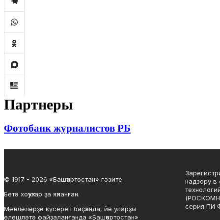
Партнеры
Фотобанк журналистов РБ
Зарегистр
© 1917 - 2026 «Башҡортостан» гәзите.
надзору в
технологи
Бөтә хоҡуҡтар ҙа яҡланған.
(РОСКОМНА
серия ПИ Ф
Мәҡәләләрҙе күсереп баҫҡанда, йә уларҙы
өлөшләтә файҙаланғанда «Башҡортостан»