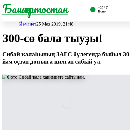
Башҡортостан
+29 °С
Ясно
Йәмғиәт
25 Мая 2019, 21:48
З00-сө бала тыуҙы!
Сибай ҡалаһының ЗАГС бүлегендә быйыл 300-
йәм өҫтәп донъяға килгән сабый ул.