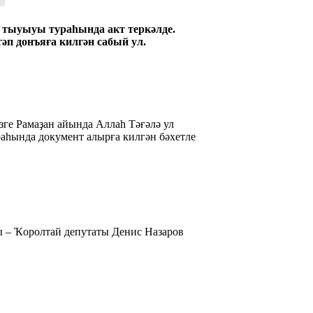
 тыуыуы тураһында акт теркәлде.
әп донъяға килгән сабый ул.
зге Рамаҙан айында Аллаһ Тәғәлә ул
раһында документ алырға килгән бәхетле
 – Ҡоролтай депутаты Денис Назаров