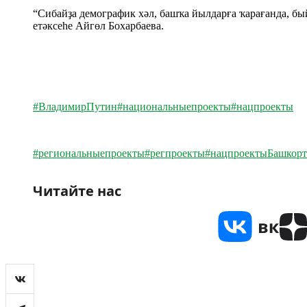
“Сибайҙа демографик хәл, башҡа йылдарға ҡарағанда, б
етәксеһе Айгөл Бохарбаева.
#ВладимирПутин
#национальныепроекты
#нацпроекты
#региональныепроекты
#регпроекты
#нацпроектыБашкорт
Читайте нас