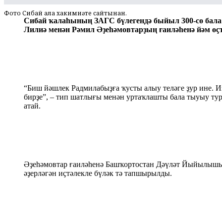
Фото Сибай ҡала хакимиәте сайтынан.
Сибай ҡалаһының ЗАГС бүлегендә быйыл 300-сө бала
Лилиә менән Рәмил Әҙеһәмовтарҙың ғаиләһенә йәм өҫт
“Биш йәшлек Радмилабыҙға ҡусты алыу теләге ҙур ине. И
бирҙе”, – тип шатлығы менән уртаҡлашты бала тыуыу ту
атай.
Әҙеһәмовтар ғаиләһенә Башҡортостан Дәүләт Йыйылышы
әҙерләгән иҫтәлекле бүләк тә тапшырылды.