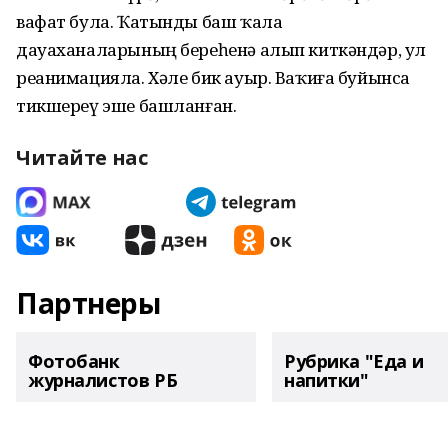
вафат була. Ҡатынды баш ҡала
дауаханаларының береһенә алып киткәндәр, ул
реанимацияла. Хәле бик ауыр. Ваҡиға буйынса
тикшереү эше башланған.
Читайте нас
Партнеры
Фотобанк
Рубрика "Еда и
журналистов РБ
напитки"