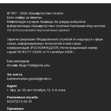
© 1917 - 2026 «Башҡортостан» гәзите.
Бөтә хоҡуҡтар ҙа яҡланған.
Мәҡәләләрҙе күсереп баҫҡанда, йә уларҙы өлөшләтә
файҙаланғанда «Башҡортостан» гәзитенә һылтанма яһау мотлаҡ.
Об использовании персональных данных
Зарегистрировано Федеральной службой по надзору в сфере
связи, информационных технологий и массовых
коммуникаций (РОСКОМНАДЗОР). Регистрационный номер:
серия ПИ ФС77-33205 от 11 сентября 2008 г.
Баш мөхәррир
Исхаҡов Вәдүт Ғәйфулла улы
Эл. почта
bashkortostan.gazeta@mail.ru
Адрес
г. Уфа, ул. 50 лет Октября, 13, 5-й этаж
Рекламная служба
8(347)272-62-61
Приемная