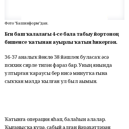
Фото "Башинформ"дан.
Бөгөн баш ҡалалағы 4-се бала табыу йортоноң
бишенсе ҡатынан ауырлы ҡатын һикергән.
36-37 аҙналыҡ йөклө 38 йәшлек буласаҡ әсә
психик сирле тигән фараз бар. Уның янында
ултырған ҡараусы бер нисә минутҡа ғына
сыҡҡан мәлдә ҡылған ул был аҙымын.
Ҡатынға операция яһап, балаһын алалар.
Ҡыҙғанысҡа күрә, сабый алған йәрәхәттәрҙән