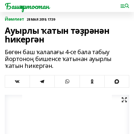
Башҡортостан
Йәмғиәт
28 МАЯ 2019, 17:39
Ауырлы ҡатын тәҙрәнән
һикергән
Бөгөн баш ҡалалағы 4-се бала табыу
йортоноң бишенсе ҡатынан ауырлы
ҡатын һикергән.