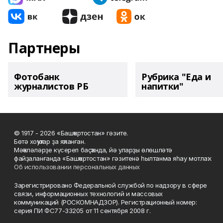
Партнеры
Фотобанк
Рубрика "Еда и
журналистов РБ
напитки"
© 1917 - 2026 «Башҡортостан» гәзите.
Бөтә хоҡуҡтар ҙа яҡланған.
Мәҡәләләрҙе күсереп баҫҡанда, йә уларҙы өлөшләтә
файҙаланғанда «Башҡортостан» гәзитенә һылтанма яһау мотлаҡ.
Об использовании персональных данных
Зарегистрировано Федеральной службой по надзору в сфере
связи, информационных технологий и массовых
коммуникаций (РОСКОМНАДЗОР). Регистрационный номер:
серия ПИ ФС77-33205 от 11 сентября 2008 г.