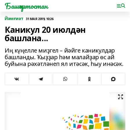
Башҡортостан
Йәмғиәт
31 МАЯ 2019, 10:26
Каникул 20 июлдән
башлана...
Иң күңелле миҙгел – йәйге каникулдар
башланды. Ҡыҙҙар һәм малайҙар өс ай
буйына рәхәтләнеп ял итәсәк, һыу инәсәк.