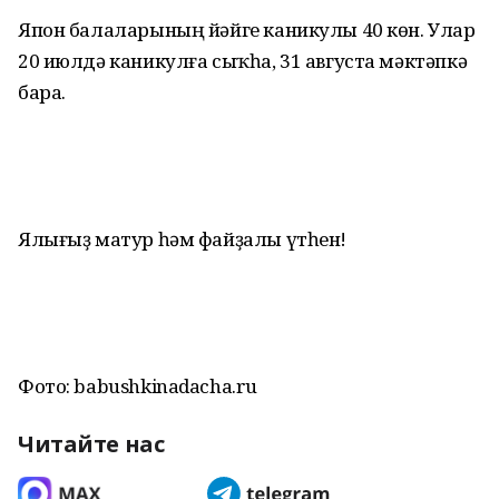
Япон балаларының йәйге каникулы 40 көн. Улар
20 июлдә каникулға сыҡһа, 31 августа мәктәпкә
бара.
Ялығыҙ матур һәм файҙалы үтһен!
Фото: babushkinadacha.ru
Читайте нас