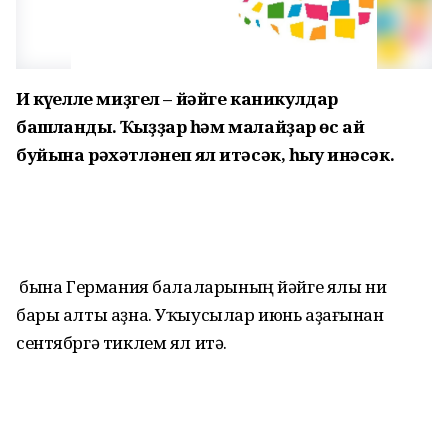
Иң күңелле миҙгел – йәйге каникулдар
башланды. Ҡыҙҙар һәм малайҙар өс ай
буйына рәхәтләнеп ял итәсәк, һыу инәсәк.
Ә бына Германия балаларының йәйге ялы ни
бары алты аҙна. Уҡыусылар июнь аҙағынан
сентябргә тиклем ял итә.