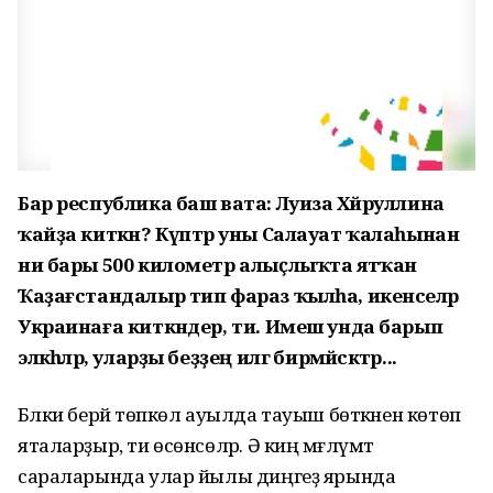
Бар республика баш вата: Луиза Хәйруллина
ҡайҙа киткән? Күптәр уны Салауат ҡалаһынан
ни бары 500 километр алыҫлыҡта ятҡан
Ҡаҙағстандалыр тип фараз ҡылһа, икенселәр
Украинаға киткәндер, ти. Имеш унда барып
эләкһәләр, уларҙы беҙҙең илгә бирмәйәсәктәр...
Бәлки берәй төпкөл ауылда тауыш бөткәнен көтөп
яталарҙыр, ти өсөнсөләр. Ә киң мәғлүмәт
сараларында улар йылы диңгеҙ ярында