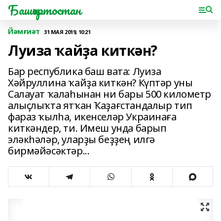
Башҡортостан
Йәмғиәт
31 МАЯ 2019, 10:21
Луиза ҡайҙа киткән?
Бар республика баш вата: Луиза
Хәйруллина ҡайҙа киткән? Күптәр уны
Салауат ҡалаһынан ни бары 500 километр
алыҫлыҡта ятҡан Ҡаҙағстандалыр тип
фараз ҡылһа, икенселәр Украинаға
киткәндер, ти. Имеш унда барып
эләкһәләр, уларҙы беҙҙең илгә
бирмәйәсәктәр...