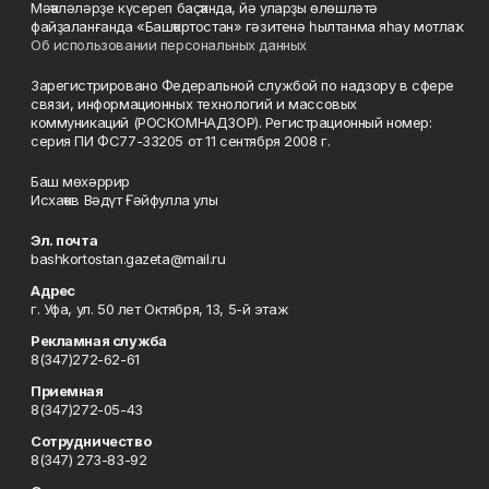
Мәҡәләләрҙе күсереп баҫҡанда, йә уларҙы өлөшләтә
файҙаланғанда «Башҡортостан» гәзитенә һылтанма яһау мотлаҡ.
Об использовании персональных данных
Зарегистрировано Федеральной службой по надзору в сфере
связи, информационных технологий и массовых
коммуникаций (РОСКОМНАДЗОР). Регистрационный номер:
серия ПИ ФС77-33205 от 11 сентября 2008 г.
Баш мөхәррир
Исхаҡов Вәдүт Ғәйфулла улы
Эл. почта
bashkortostan.gazeta@mail.ru
Адрес
г. Уфа, ул. 50 лет Октября, 13, 5-й этаж
Рекламная служба
8(347)272-62-61
Приемная
8(347)272-05-43
Сотрудничество
8(347) 273-83-92