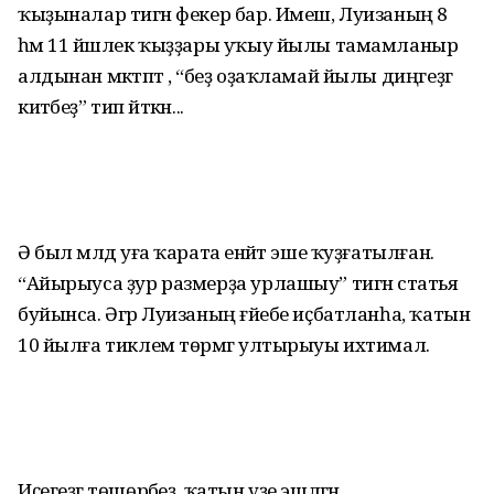
ҡыҙыналар тигән фекер бар. Имеш, Луизаның 8
һәм 11 йәшлек ҡыҙҙары уҡыу йылы тамамланыр
алдынан мәктәптә , “беҙ оҙаҡламай йылы диңгеҙгә
китәбеҙ” тип әйткән...
Ә был мәлдә уға ҡарата енәйәт эше ҡуҙғатылған.
“Айырыуса ҙур размерҙа урлашыу” тигән статья
буйынса. Әгәр Луизаның ғәйебе иҫбатланһа, ҡатын
10 йылға тиклем төрмәгә ултырыуы ихтимал.
Иҫегеҙгә төшөрәбеҙ, ҡатын үҙе эшләгән