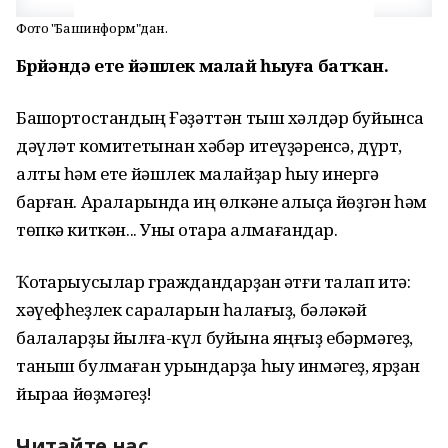
Фото "Башинформ"дан.
Бөрйәндә ете йәшлек малай һыуға батҡан.
Башҡортостандың Ғәҙәттән тыш хәлдәр буйынса
дәүләт комитетынан хәбәр итеүҙәренсә, дүрт,
алты һәм ете йәшлек малайҙар һыу инергә
барған. Араларында иң өлкәне алыҫҡа йөҙгән һәм
төпкә киткән... Уны ҡотҡара алмағандар.
Ҡотҡарыусылар граждандарҙан ҡәтғи талап итә:
хәүефһеҙлек сараларын һаҡлағыҙ, бәләкәй
балаларҙы йылға-күл буйына яңғыҙ ебәрмәгеҙ,
таныш булмаған урындарҙа һыу инмәгеҙ, ярҙан
йыраҡҡа йөҙмәгеҙ!
Читайте нас