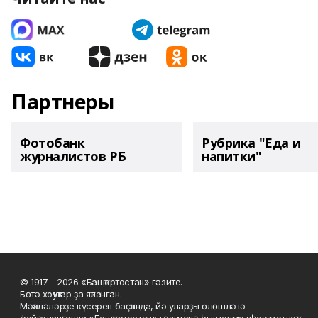
Партнеры
Фотобанк
Рубрика "Еда и
журналистов РБ
напитки"
© 1917 - 2026 «Башҡортостан» гәзите.
Бөтә хоҡуҡтар ҙа яҡланған.
Мәҡәләләрҙе күсереп баҫҡанда, йә уларҙы өлөшләтә
файҙаланғанда «Башҡортостан» гәзитенә һылтанма яһау мотлаҡ.