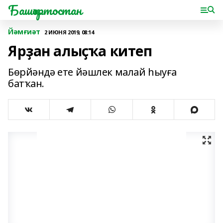
Башҡортостан
Йәмғиәт
2 ИЮНЯ 2019, 08:14
Ярҙан алыҫҡа китеп
Бөрйәндә ете йәшлек малай һыуға
батҡан.