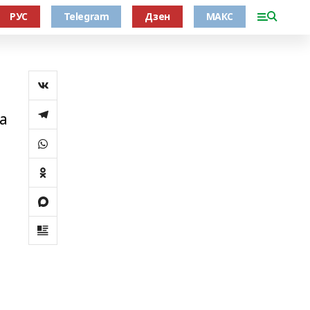
РУС
Telegram
Дзен
МАКС
а