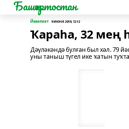
Башҡортостан
Йәмғиәт
9 ИЮНЯ 2019, 12:12
Ҡараһа, 32 мең 
Дәүләкәндә булған был хәл. 79 
уны таныш түгел ике ҡатын туҡт