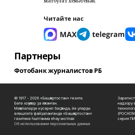
матбуғат хеҙмәтенән.
Читайте нас
Партнеры
Фотобанк журналистов РБ
© 1917 - 2026 «Башҡортостан» гәзите.
Зарегист
Бөтә хоҡуҡтар ҙа яҡланған.
надзору 
Мәҡәләләрҙе күсереп баҫҡанда, йә уларҙы
технолог
өлөшләтә файҙаланғанда «Башҡортостан»
(РОСКОМ
гәзитенә һылтанма яһау мотлаҡ.
серия ПИ
Об использовании персональных данных