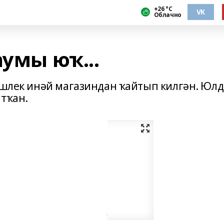
+26 °С
VK
Облачно
һумы юҡ...
йәшлек инәй магазиндан ҡайтып килгән. Юлд
атҡан.