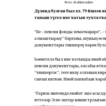
Фото: ob.oblast.online
Дәүләкәндә булған был хәл. 79 йәшл
таныш түгел ике ҡатын туҡтатҡа
“Беҙ – пенсия фонды хеҙмәткәрҙәре”, 
алмаштырыу” барғаны, шуның өсөн
документтарҙы тикшереү кәрәк бул
Һөҙөмтәлә был ике ҡатынды инәй ө
пенсия документтары, аҡсаһы ятҡа
“тикшергәс”, теге икәү алғанын кир
сығып киткән. Инәй папкаһын ҡараһ
“Ғариза нигеҙендә енәйәт эше асылд
иттеләр Эске эштәр министрлығы