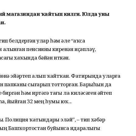
ек инәй магазиндан ҡайтып килгән. Юлда уны
н.
– тип белдергән улар һәм әле “аҡса
 алынған пенсияны киренән иҫәпләү,
асағы хаҡында бәйән иткән.
йөнә эйәртеп алып ҡайтҡан. Фатирында уларға
н папканы сығарып тотторған. Барыһын да
е биргән һәм иртәгә тағы ла киләсәген әйтеп
а, йыйған 32 мең һумы юҡ...
ы. Полиция ҡатындарҙы эҙләй”, – тип хәбәр
ның Башҡортостан буйынса идаралығы