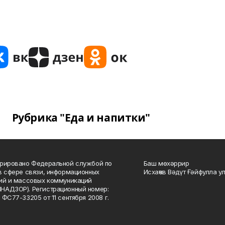
Рубрика "Еда и напитки"
рировано Федеральной службой по
Баш мөхәррир
в сфере связи, информационных
Исхаҡов Вәдүт Ғәйфулла у
ий и массовых коммуникаций
НАДЗОР). Регистрационный номер:
 ФС77-33205 от 11 сентября 2008 г.