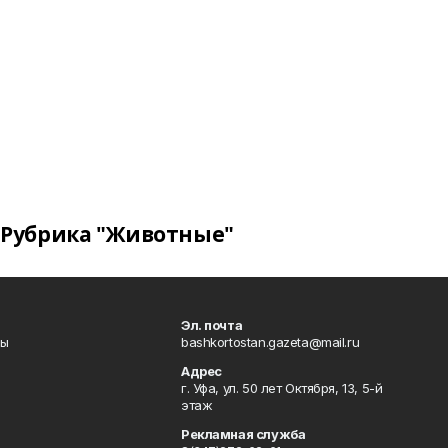
Рубрика "Животные"
Эл. почта
лы
bashkortostan.gazeta@mail.ru
Адрес
г. Уфа, ул. 50 лет Октября, 13, 5-й
этаж
Рекламная служба