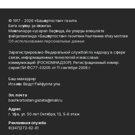
© 1917 - 2026 «Башҡортостан» гәзите.
Бөтә хоҡуҡтар ҙа яҡланған.
Мәҡәләләрҙе күсереп баҫҡанда, йә уларҙы өлөшләтә
файҙаланғанда «Башҡортостан» гәзитенә һылтанма яһау мотлаҡ.
Об использовании персональных данных
Зарегистрировано Федеральной службой по надзору в сфере
связи, информационных технологий и массовых
коммуникаций (РОСКОМНАДЗОР). Регистрационный номер:
серия ПИ ФС77-33205 от 11 сентября 2008 г.
Баш мөхәррир
Исхаҡов Вәдүт Ғәйфулла улы
Эл. почта
bashkortostan.gazeta@mail.ru
Адрес
г. Уфа, ул. 50 лет Октября, 13, 5-й этаж
Рекламная служба
8(347)272-62-61