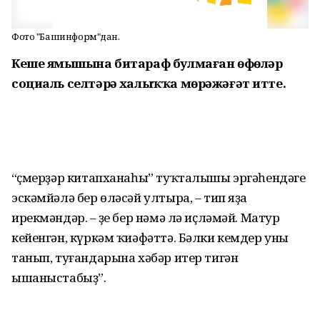
Фото "Башинформ"дан.
Кеше яҙмышына битараф булмаған өфөләр
социаль селтәрҙә халыҡҡа мөрәжәғәт итте.
“Үҫмерҙәр китапханаһы” туҡталышы эргәһендәге
эскәмйәлә бер өләсәй ултыра, – тип яҙа
ирекмәндәр. – Үҙе бер нәмә лә иҫләмәй. Матур
кейенгән, күркәм ҡиәфәттә. Бәлки кемдер уны
танып, туғандарына хәбәр итер тигән
ышаныстабыҙ”.