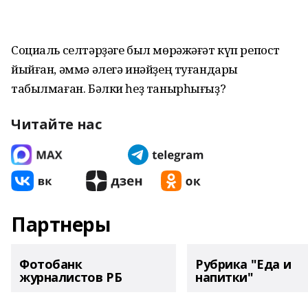
Социаль селтәрҙәге был мөрәжәғәт күп репост
йыйған, әммә әлегә инәйҙең туғандары
табылмаған. Бәлки һеҙ танырһығыҙ?
Читайте нас
Партнеры
Фотобанк
Рубрика "Еда и
журналистов РБ
напитки"