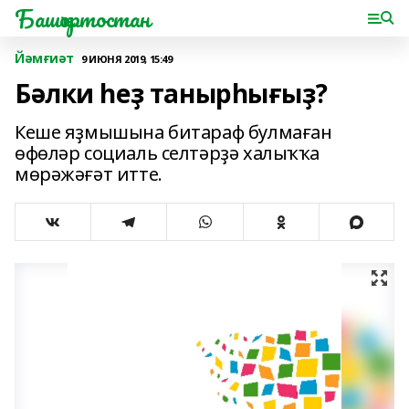
Башҡортостан
Йәмғиәт
9 ИЮНЯ 2019, 15:49
Бәлки һеҙ танырһығыҙ?
Кеше яҙмышына битараф булмаған
өфөләр социаль селтәрҙә халыҡҡа
мөрәжәғәт итте.