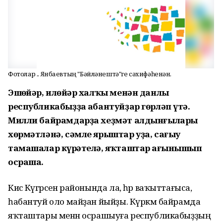
Фотолар Ғ.Ғ. Янбаевтың "Бәйләнештә"ге сәхифәһенән.
Эшһөйәр, илһөйәр халҡы менән данлы
республикабыҙҙа һабантуйҙар гөрләп үтә.
Милли байрамдарҙа хеҙмәт алдынғылары
хөрмәтләнә, сәмле ярыштар уҙа, сағыу
тамашалар күрһәтелә, яҡташтар һағынышып
осраша.
Кисә Күгәрсен районында ла, һәр ваҡыттағыса,
һабантуй оло майҙан йыйҙы. Күркәм байрамда
яҡташтары менән осрашыуға республикабыҙҙың