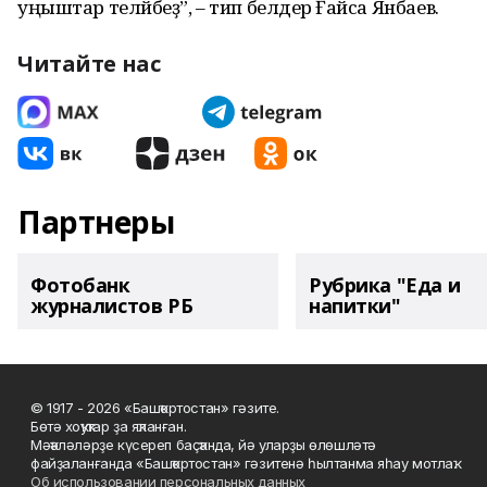
уңыштар теләйбеҙ”, – тип белдерә Ғайса Янбаев.
Читайте нас
Партнеры
Фотобанк
Рубрика "Еда и
журналистов РБ
напитки"
© 1917 - 2026 «Башҡортостан» гәзите.
Бөтә хоҡуҡтар ҙа яҡланған.
Мәҡәләләрҙе күсереп баҫҡанда, йә уларҙы өлөшләтә
файҙаланғанда «Башҡортостан» гәзитенә һылтанма яһау мотлаҡ.
Об использовании персональных данных