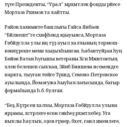
тәүге Президенты, “Урал” мәрхәмәтлек фонды рәйесе
Мортаза Рәхимов та ҡайтты.
Район хакимиәте башлығы Ғайса Янбаев
“Бәйләнештә”ге сәхифәһендә яҙыуынса, Мортаза
Ғөбәйҙулла улы иң тәүҙә ауыл халҡының тормош-
көнкүреше менән ҡыҙыҡһынған. Һабантуйҙан һуң
Бөйөк Ватан һуғышы ветераны Хәсән Мәжитовтың
хәлен белешеп сыҡҡан, Зәйнәб Биишева исемендәге
паркта, тыуған төйәге Тәүәкәндә, Семено-Петровское
ауылында, Йомағужа һыуһаҡлағысында, бағыр
фермаһында һ.б. булған.
“Беҙ, Күгәрсен халҡы, Мортаза Ғөбәйҙулла улына
ярҙамы, хәстәрлеге өсөн сикһеҙ рәхмәтлебеҙ. Уға
ныҡлы һаулыҡ, оҙон ғүмер, бәхет, ғаилә именлеге,