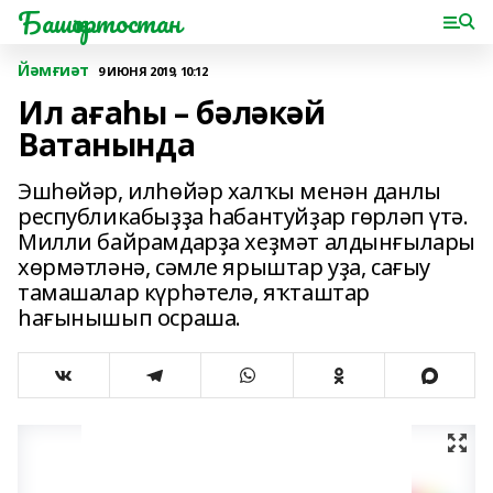
Башҡортостан
Йәмғиәт
9 ИЮНЯ 2019, 10:12
Ил ағаһы – бәләкәй
Ватанында
Эшһөйәр, илһөйәр халҡы менән данлы
республикабыҙҙа һабантуйҙар гөрләп үтә.
Милли байрамдарҙа хеҙмәт алдынғылары
хөрмәтләнә, сәмле ярыштар уҙа, сағыу
тамашалар күрһәтелә, яҡташтар
һағынышып осраша.