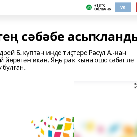
+18 °С
VK
Облачно
тең сәбәбе асыҡланд
ей Б. күптән инде тиҫтере Рәсүл А.-нан
әй йөрөгән икән. Яңыраҡ ҡына ошо сәбәпле
 булған.