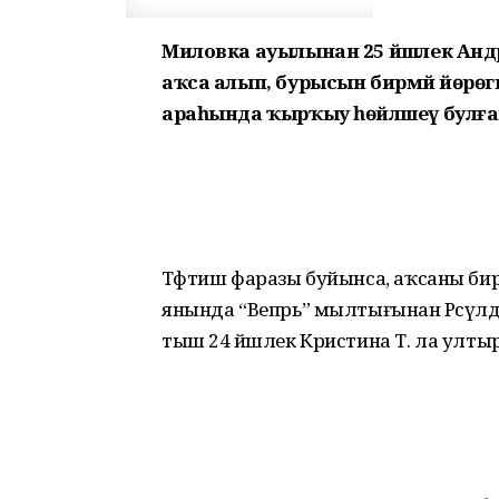
Миловка ауылынан 25 йәшлек Андрей
аҡса алып, бурысын бирмәй йөрөгән
араһында ҡырҡыу һөйләшеү булға
Тәфтиш фаразы буйынса, аҡсаны бирм
янында “Вепрь” мылтығынан Рәсүлде
тыш 24 йәшлек Кристина Т. ла ултыр