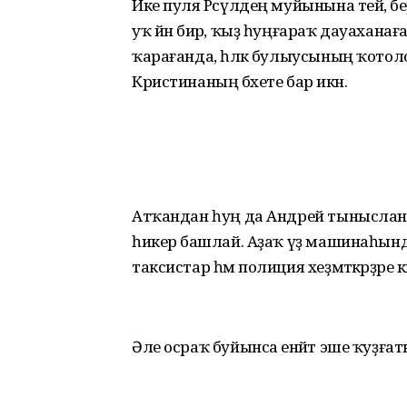
Ике пуля Рәсүлдең муйынына тейә, 
уҡ йән бирә, ҡыҙ һуңғараҡ дауахана
ҡарағанда, һәләк булыусының ҡотол
Кристинаның бәхете бар икән.
Атҡандан һуң да Андрей тыныслан
һикерә башлай. Аҙаҡ үҙ машинаһынд
таксистар һәм полиция хеҙмәткәрҙәре 
Әле осраҡ буйынса енәйәт эше ҡуҙғат