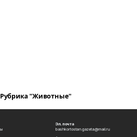
Рубрика "Животные"
Эл. почта
лы
bashkortostan.gazeta@mail.ru