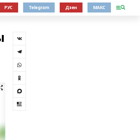
РУС
Telegram
Дзен
МАКС
ы