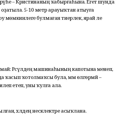
берәүһе – Кристинаның ҡабырғаһына. Егет шунда
ға оҙатыла. 5-10 метр арауыҡтан атыуға
оу мөмкинлеге булмаған тиерлек, ярай әле
май: Рәсүлдең машинаһының капотына менеп,
а ҡасып ҡотолмаҡсы була, әммә өлгөрмәй –
килеп етеп, уны ҡулға ала.
ылған, хәлдең нескәлектәре асыҡлана.