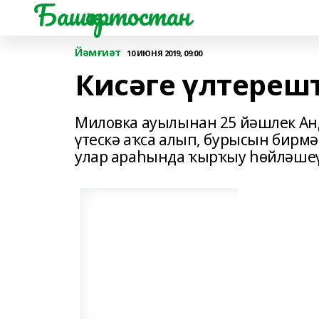
Башҡортостан
Йәмғиәт
10 ИЮНЯ 2019, 09:00
Кисәге үлтереш
Миловка ауылынан 25 йәшлек Андр
үтескә аҡса алып, бурысын бирм
улар араһында ҡырҡыу һөйләшеү