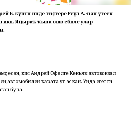
 Б. күптән инде тиҫтере Рәсүл А.-нан үтескә
 икән. Яңыраҡ ҡына ошо сәбәпле улар
н.
әҫ өсөн, кисә Андрей Өфөләге Көньяҡ автовокзал
ң автомобиленә ҡарата ут асҡан. Унда егеттән
ған була.