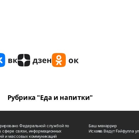
Рубрика "Еда и напитки"
рировано Федеральной службой по
Баш мөхәррир
в сфере связи, информационных
Исхаҡов Вәдүт Ғәйфулла у
ий и массовых коммуникаций