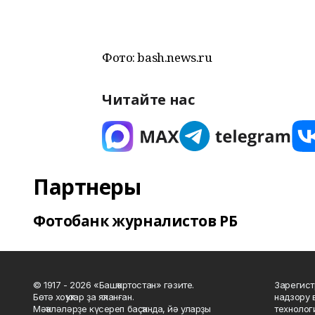
Фото: bash.news.ru
Читайте нас
Партнеры
Фотобанк журналистов РБ
© 1917 - 2026 «Башҡортостан» гәзите.
Зарегист
Бөтә хоҡуҡтар ҙа яҡланған.
надзору 
Мәҡәләләрҙе күсереп баҫҡанда, йә уларҙы
технолог