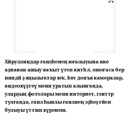
Хәйруллиндар ғаиләһенең юғалыуына ике
аҙнанан ашыу ваҡыт үтеп китһә лә, ошоғаса бер
ниндәй ҙә яңылыҡтар юҡ. Бөтә донъя камералар,
видеокүҙәтеү менән уратып алынғанда,
уларҙың фотолары менән интернет, гәзиттәр
тулғанда, ғаилә һынлы ғаиләнең эҙһеҙ ғәйеп
булыуы үтә ғәжәп күренеш.