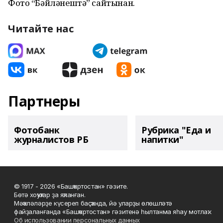
Фото “Бәйләнештә” сайтынан.
Читайте нас
Партнеры
Фотобанк
Рубрика "Еда и
журналистов РБ
напитки"
© 1917 - 2026 «Башҡортостан» гәзите.
Бөтә хоҡуҡтар ҙа яҡланған.
Мәҡәләләрҙе күсереп баҫҡанда, йә уларҙы өлөшләтә
файҙаланғанда «Башҡортостан» гәзитенә һылтанма яһау мотлаҡ.
Об использовании персональных данных