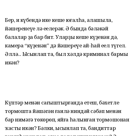
Бер, иң күбендә ике кеше юғалһа, аңлашыла,
йәшеренеүе лә еңелерәк. Ә бында бәләкәй
балалар ҙа бар бит. Уларҙы кеше күҙенән дә,
камера “күҙенән” дә йәшереүе ай-һай еңел түгел.
Әллә... Ысынлап та, был хәлдә криминал бармы
икән?
Күптәр менән сағыштырғанда етеш, бәхетле
тормошта йәшәгән ғаилә ниндәй сәбәп менән
бар нимәгә төкөрөп, яйға һалынған тормошонан
ҡасты икән? Бәлки, ысынлап та, бандиттар