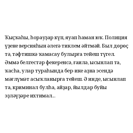
Ҡыҫҡаһы, һорауҙар күп, яуап һаман юҡ. Полиция
үҙенең версияһын әлегә тиклем әйтмәй. Был дөрөҫ
тә, тәфтишкә ҡамасау булырға тейеш түгел.
Әммә белгестәр фекеренсә, ғаилә, ысынлап та,
ҡасһа, улар тураһында бер-ике аҙна эсендә
мәғлүмәт асыҡланырға тейеш. Ә инде, ысынлап
та, криминал булһа, айҙар, йылдар буйы
эҙләүҙәре ихтимал...