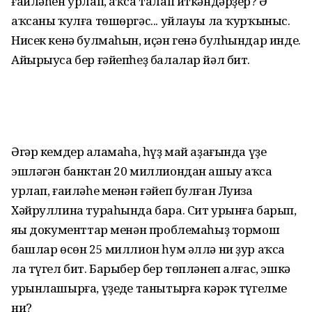
ғаиләһен урлап, аҡса талап иткәндәрҙер? Ә
аҡсаны ҡулға төшөргәс... уйлауы ла ҡурҡыныс.
Нисек кенә булмаһын, иҫән генә булһындар инде.
Айырыуса бер ғәйепһеҙ балалар йәл бит.
Әгәр кемдер аңламаһа, һүҙ май аҙағында үҙе
эшләгән банктан 20 миллиондан ашыу аҡса
урлап, ғаиләһе менән ғәйеп булған Луиза
Хәйруллина тураһында бара. Сит урынға барып,
яңы документтар менән проблемаһыҙ тормош
башлар өсөн 25 миллион һум әллә ни ҙур аҡса
ла түгел бит. Барыбер бер төпләнеп алғас, эшкә
урынлашырға, үҙеңде танытырға кәрәк түгелме
ни?