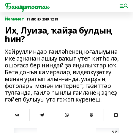
Башҡортостан
Йәмғиәт
11 ИЮНЯ 2019, 12:18
Их, Луиза, ҡайҙа булдың
һин?
Хәйруллиндар ғаиләһенең юғалыуына
ике аҙнанан ашыу ваҡыт үтеп китһә лә,
ошоғаса бер ниндәй ҙә яңылыҡтар юҡ.
Бөтә донъя камералар, видеокүҙәтеү
менән уратып алынғанда, уларҙың
фотолары менән интернет, гәзиттәр
тулғанда, ғаилә һынлы ғаиләнең эҙһеҙ
ғәйеп булыуы үтә ғәжәп күренеш.