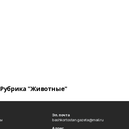
Рубрика "Животные"
Эл. почта
лы
bashkortostan.gazeta@mail.ru
Адрес