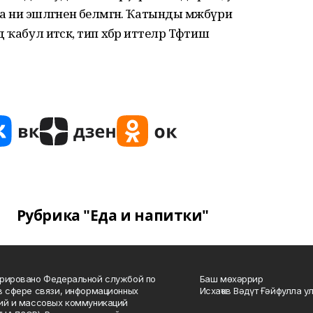
ни эшләгәнен белмәгән. Ҡатынды мәжбүри
 ҡабул итәсәк, тип хәбәр иттеләр Тәфтиш
Рубрика "Еда и напитки"
рировано Федеральной службой по
Баш мөхәррир
в сфере связи, информационных
Исхаҡов Вәдүт Ғәйфулла у
ий и массовых коммуникаций