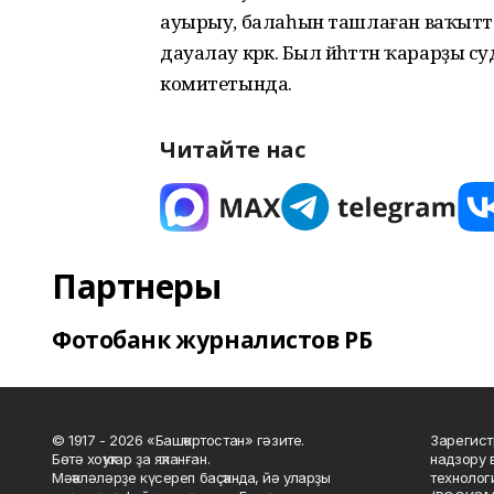
ауырыу, балаһын ташлаған ваҡытта 
дауалау кәрәк. Был йәһәттән ҡарарҙы суд
комитетында.
Читайте нас
Партнеры
Фотобанк журналистов РБ
© 1917 - 2026 «Башҡортостан» гәзите.
Зарегист
Бөтә хоҡуҡтар ҙа яҡланған.
надзору 
Мәҡәләләрҙе күсереп баҫҡанда, йә уларҙы
технолог