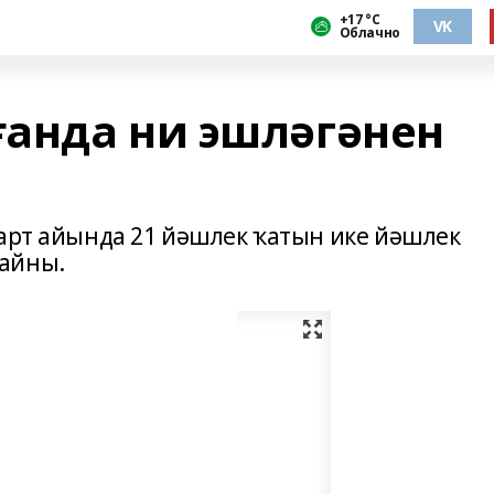
+17 °С
VK
Облачно
анда ни эшләгәнен
март айында 21 йәшлек ҡатын ике йәшлек
айны.