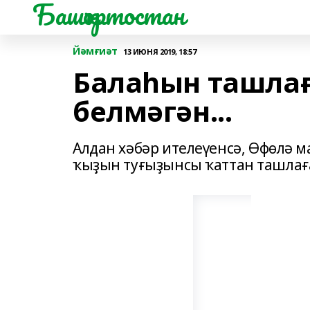
Башҡортостан
Йәмғиәт
13 ИЮНЯ 2019, 18:57
Балаһын ташлағ
белмәгән...
Алдан хәбәр ителеүенсә, Өфөлә 
ҡыҙын туғыҙынсы ҡаттан ташлағ