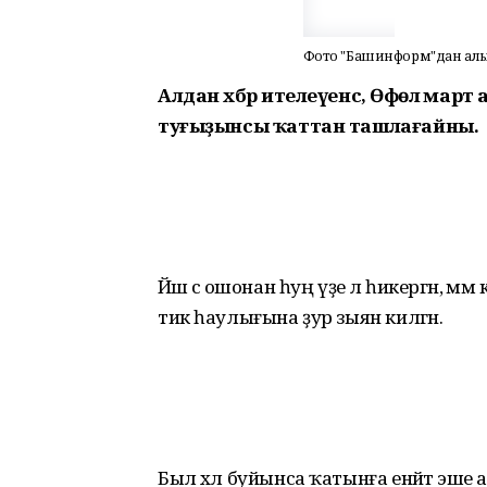
Фото "Башинформ"дан ал
Алдан хәбәр ителеүенсә, Өфөлә мар
туғыҙынсы ҡаттан ташлағайны.
Йәш әсә ошонан һуң үҙе лә һикергән, әмм
тик һаулығына ҙур зыян килгән.
Был хәл буйынса ҡатынға енәйәт эше 