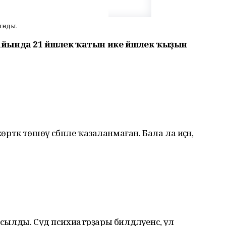
ынды.
т айында 21 йәшлек ҡатын ике йәшлек ҡыҙын
ә көрткә төшөү сәбәпле ҡазаланмаған. Бала ла иҫән,
асылды. Суд психиатрҙары билдәләүенсә, ул