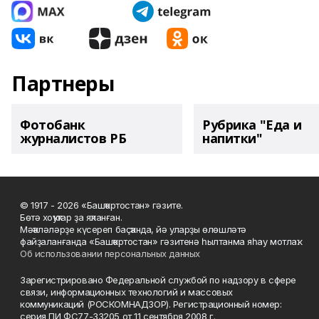
Партнеры
Фотобанк
Рубрика "Еда и
журналистов РБ
напитки"
© 1917 - 2026 «Башҡортостан» гәзите.
Бөтә хоҡуҡтар ҙа яҡланған.
Мәҡәләләрҙе күсереп баҫҡанда, йә уларҙы өлөшләтә
файҙаланғанда «Башҡортостан» гәзитенә һылтанма яһау мотлаҡ.
Об использовании персональных данных
Зарегистрировано Федеральной службой по надзору в сфере
связи, информационных технологий и массовых
коммуникаций (РОСКОМНАДЗОР). Регистрационный номер:
серия ПИ ФС77-33205 от 11 сентября 2008 г.