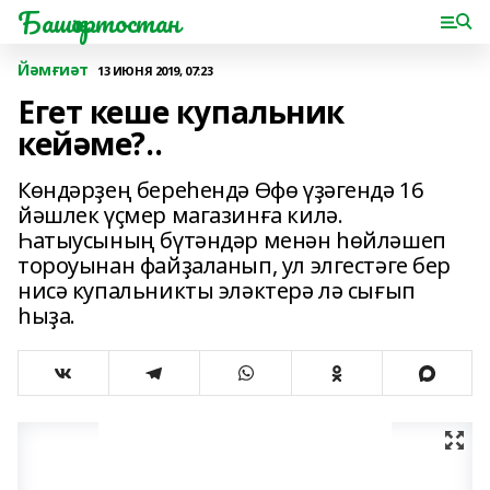
Башҡортостан
Йәмғиәт
13 ИЮНЯ 2019, 07:23
Егет кеше купальник
кейәме?..
Көндәрҙең береһендә Өфө үҙәгендә 16
йәшлек үҫмер магазинға килә.
Һатыусының бүтәндәр менән һөйләшеп
тороуынан файҙаланып, ул элгестәге бер
нисә купальникты эләктерә лә сығып
һыҙа.