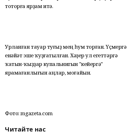
тоторға ярҙам итә.
Урланған тауар туғыҙ мең һум торған. Үҫмергә
енәйәт эше ҡуҙғатылған. Хәҙер ул егеттәргә
ҡатын-ҡыҙҙар купальнигын "кейергә"
ярамағанлығын аңлар, моғайын.
Фото: mgazeta.com
Читайте нас