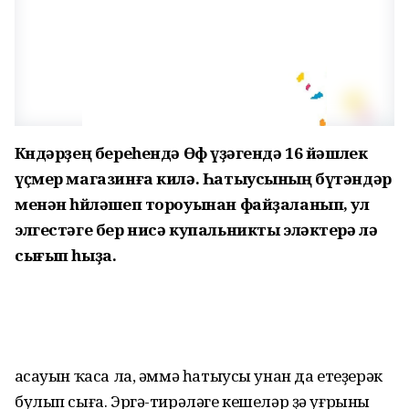
Көндәрҙең береһендә Өфө үҙәгендә 16 йәшлек
үҫмер магазинға килә. Һатыусының бүтәндәр
менән һөйләшеп тороуынан файҙаланып, ул
элгестәге бер нисә купальникты эләктерә лә
сығып һыҙа.
Ҡасауын ҡаса ла, әммә һатыусы унан да етеҙерәк
булып сыға. Эргә-тирәләге кешеләр ҙә уғрыны