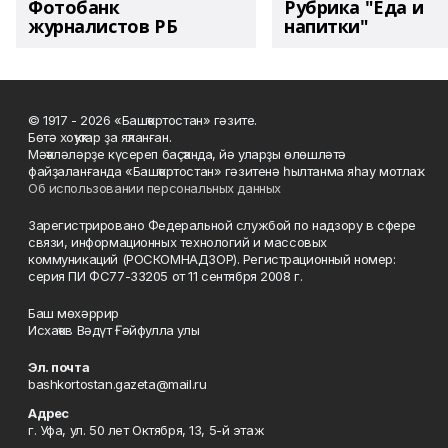
Фотобанк
Рубрика "Еда и
журналистов РБ
напитки"
© 1917 - 2026 «Башҡортостан» гәзите.
Бөтә хоҡуҡтар ҙа яҡланған.
Мәҡәләләрҙе күсереп баҫҡанда, йә уларҙы өлөшләтә
файҙаланғанда «Башҡортостан» гәзитенә һылтанма яһау мотлаҡ.
Об использовании персональных данных
Зарегистрировано Федеральной службой по надзору в сфере
связи, информационных технологий и массовых
коммуникаций (РОСКОМНАДЗОР). Регистрационный номер:
серия ПИ ФС77-33205 от 11 сентября 2008 г.
Баш мөхәррир
Исхаҡов Вәдүт Ғәйфулла улы
Эл. почта
bashkortostan.gazeta@mail.ru
Адрес
г. Уфа, ул. 50 лет Октября, 13, 5-й этаж