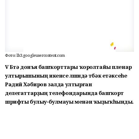
Фото: lh3.googleusercontent.com
V Бөтә донъя башҡорттары ҡоролтайы пленар
ултырышының икенсе өлөшөндә төбәк етәксеһе
Радий Хәбиров залда ултырған
делегаттарҙың телефондарында башҡорт
шрифты булыу-булмауы менән ҡыҙыҡһынды.