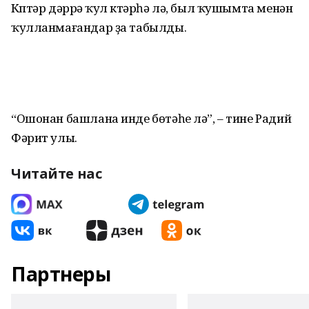
Күптәр дәррәү ҡул күтәрһә лә, был ҡушымта менән
ҡулланмағандар ҙа табылды.
“Ошонан башлана инде бөтәһе лә”, – тине Радий
Фәрит улы.
Читайте нас
Партнеры