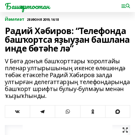
Башҡортостан
Йәмғиәт
28 ИЮНЯ 2019, 16:18
Радий Хәбиров: “Телефонда
башҡортса яҙыуҙан башлана
инде бөтәһе лә”
V Бөтә донъя башҡорттары ҡоролтайы
пленар ултырышының икенсе өлөшөндә
төбәк етәксеһе Радий Хәбиров залда
ултырған делегаттарҙың телефондарында
башҡорт шрифты булыу-булмауы менән
ҡыҙыҡһынды.