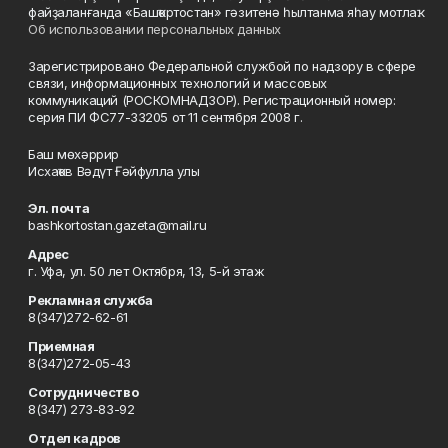
файҙаланғанда «Башҡортостан» гәзитенә һылтанма яһау мотлаҡ.
Об использовании персональных данных
Зарегистрировано Федеральной службой по надзору в сфере
связи, информационных технологий и массовых
коммуникаций (РОСКОМНАДЗОР). Регистрационный номер:
серия ПИ ФС77-33205 от 11 сентября 2008 г.
Баш мөхәррир
Исхаҡов Вәдүт Ғәйфулла улы
Эл. почта
bashkortostan.gazeta@mail.ru
Адрес
г. Уфа, ул. 50 лет Октября, 13, 5-й этаж
Рекламная служба
8(347)272-62-61
Приемная
8(347)272-05-43
Сотрудничество
8(347) 273-83-92
Отдел кадров