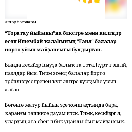
Автор фотолары.
“Торатау йыйыны”на бәләкәстәре менән килгәндәр
өсөн Ишембай ҡалаһының “Ғаилә” балалар
йорто уйын майҙансығы булдырған.
Бында кескәйҙәр һыуҙа балыҡ та тота, һүрәт тә эшләй,
пазлдар йыя. Тирмә эсендә балалар йорто
тәрбиәләнеүселәренең ҡул эштәре күргәҙмәһе урын
алған.
Бөгөнгө матур йыйын эҫе ҡояш аҫтында бара,
ҡараңғы төшкәнсе дауам итәсәк. Тимәк, кескәйҙәргә лә,
уларҙың ата-әсәһенә лә бик уңайлы был майҙансыҡ.