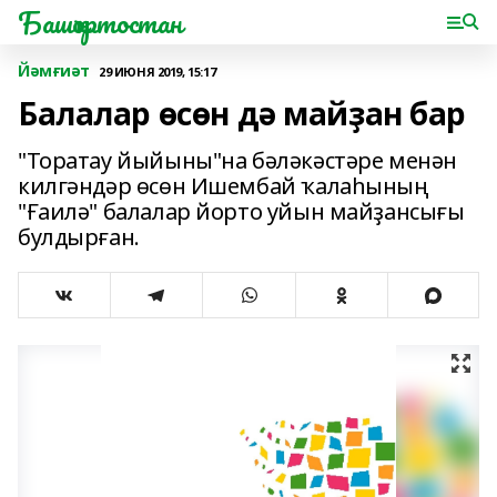
Башҡортостан
Йәмғиәт
29 ИЮНЯ 2019, 15:17
Балалар өсөн дә майҙан бар
"Торатау йыйыны"на бәләкәстәре менән
килгәндәр өсөн Ишембай ҡалаһының
"Ғаилә" балалар йорто уйын майҙансығы
булдырған.