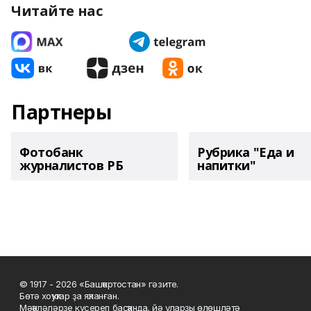
Читайте нас
Партнеры
Фотобанк
Рубрика "Еда и
журналистов РБ
напитки"
© 1917 - 2026 «Башҡортостан» гәзите.
Бөтә хоҡуҡтар ҙа яҡланған.
Мәҡәләләрҙе күсереп баҫҡанда, йә уларҙы өлөшләтә