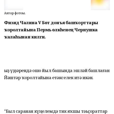
Автор фотоһы.
Физидә Чалина V Бөтә донъя башҡорттары
ҡоролтайына Пермь өлкәһенең Чернушка
ҡалаһынан килгән.
Ҡыҙ үҙҙәрендә ошо йыл башында эшләй башлаған
Йәштәр ҡоролтайына етәкселек итә икән.
"Был саранан күңелемдә тик яҡшы тәьҫораттар