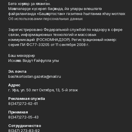
Бөтә хоҡуҡтар ҙа яҡланған.
Мәҡәләләрҙе күсереп баҫҡанда, йә уларҙы өлөшләтә
файҙаланғанда «Башҡортостан» гәзитенә һылтанма яһау мотлаҡ.
Об использовании персональных данных
Зарегистрировано Федеральной службой по надзору в сфере
связи, информационных технологий и массовых
коммуникаций (РОСКОМНАДЗОР). Регистрационный номер:
серия ПИ ФС77-33205 от 11 сентября 2008 г.
Баш мөхәррир
Исхаҡов Вәдүт Ғәйфулла улы
Эл. почта
bashkortostan.gazeta@mail.ru
Адрес
г. Уфа, ул. 50 лет Октября, 13, 5-й этаж
Рекламная служба
8(347)272-62-61
Приемная
8(347)272-05-43
Сотрудничество
8(347) 273-83-92