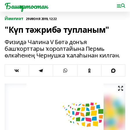
Башҡортостан
Йәмғиәт
29 ИЮНЯ 2019, 12:22
"Күп тәжрибә тупланым"
Физидә Чалина V Бөтә донъя
башҡорттары ҡоролтайына Пермь
өлкәһенең Чернушка ҡалаһынан килгән.