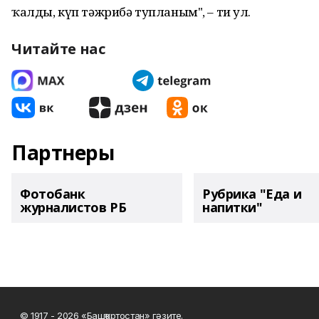
ҡалды, күп тәжрибә тупланым", – ти ул.
Читайте нас
Партнеры
Фотобанк
Рубрика "Еда и
журналистов РБ
напитки"
© 1917 - 2026 «Башҡортостан» гәзите.