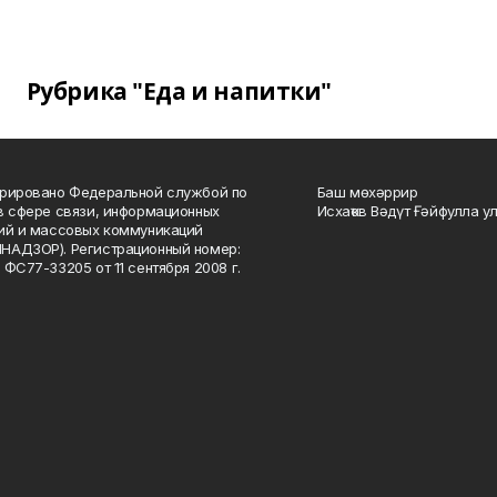
Рубрика "Еда и напитки"
рировано Федеральной службой по
Баш мөхәррир
в сфере связи, информационных
Исхаҡов Вәдүт Ғәйфулла у
ий и массовых коммуникаций
НАДЗОР). Регистрационный номер:
 ФС77-33205 от 11 сентября 2008 г.