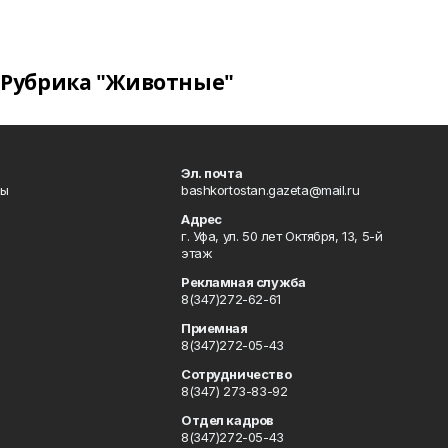
Рубрика "Животные"
Эл. почта
лы
bashkortostan.gazeta@mail.ru
Адрес
г. Уфа, ул. 50 лет Октября, 13, 5-й
этаж
Рекламная служба
8(347)272-62-61
Приемная
8(347)272-05-43
Сотрудничество
8(347) 273-83-92
Отдел кадров
8(347)272-05-43