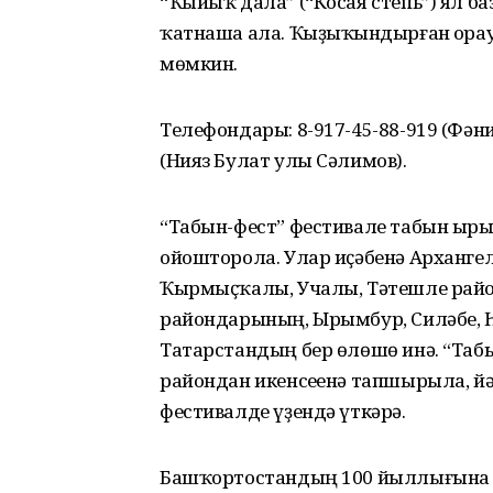
“Ҡыйыҡ дала” (“Косая степь”) ял ба
ҡатнаша ала. Ҡыҙыҡһындырған һора
мөмкин.
Телефондары: 8-917-45-88-919 (Фән
(Нияз Булат улы Сәлимов).
“Табын-фест” фестивале табын ыр
ойошторола. Улар иҫәбенә Архангел
Ҡырмыҫҡалы, Учалы, Тәтешле район
райондарының, Ырымбур, Силәбе, Һ
Татарстандың бер өлөшө инә. “Таб
райондан икенсеһенә тапшырыла, йә
фестивалде үҙендә үткәрә.
Башҡортостандың 100 йыллығына һә