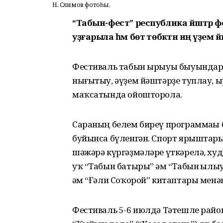
Н. Сәлимов фотоһы.
“Табын-фест” республика йәштәр 
уҙғарыла һәм бөтә төбәктән иң әүҙем й
Фестиваль табын ырыуы быуындары
нығытыу, әүҙем йәштәрҙе туплау, ы
маҡсатында ойошторола.
Сараның белем биреү программаһы 
буйынса бүленгән. Спорт ярыштары,
шәжәрә күргәҙмәләре үткәрелә, ху
уҡ “Табын батыры” һәм “Табын һыл
һәм “Ғәли Соҡорой” китаптары мен
Фестиваль 5-6 июлдә Тәтешле райо