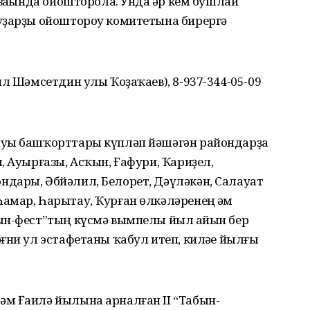
заһында ойошторола. Унда һәр кем бушлай
уҙарҙы ойоштороу комитетына бирергә
ил Шәмсетдин улы Ҡоҙаҡаев), 8-937-344-05-09
ыуы башҡорттары күпләп йәшәгән райондарҙа
, Ауырғазы, Асҡын, Ғафури, Ҡариҙел,
дары, Әбйәлил, Белорет, Дәүләкән, Салауат
амар, Һарытау, Ҡурған өлкәләренең һәм
ын-фест”тың күсмә вымпелы йыл һайын бер
ғни ул эстафетаны ҡабул итеп, киләһе йылғы
м Ғаилә йылына арналған II “Табын-