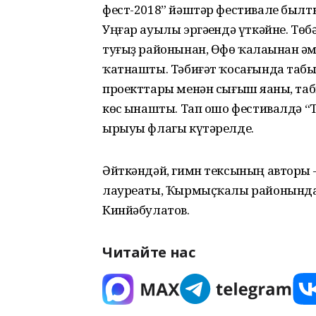
фест-2018” йәштәр фестивале бы
Уңғар ауылы эргәһендә үткәйне. Тө
туғыҙ районынан, Өфө ҡалаһынан һә
ҡатнашты. Тәбиғәт ҡосағында таб
проекттары менән сығыш яһаны, та
көс һынашты. Тап ошо фестивалдә 
ырыуы флагы күтәрелде.
Әйткәндәй, гимн тексының авторы 
лауреаты, Ҡырмыҫҡалы районында
Кинйәбулатов.
Читайте нас