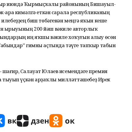
лтыр июндә Ҡырмыҫҡалы районының Бишауыл-
бәк-ара кимәлгә еткән сарала республиканың
м илебеҙҙең биш төбәгенән меңгә яҡын кеше
ын ырыуының 200 йәш вәкиле авторлыҡ
бындарҙың иң яҡшы вәкиле хоҡуғын алыу өсөн
“Табындар” гимны аҫтында тәүге тапҡыр табын
– шағир, Салауат Юлаев исемендәге премия
 тыуып үҫкән арҙаҡлы милләттәшебеҙ Ирек