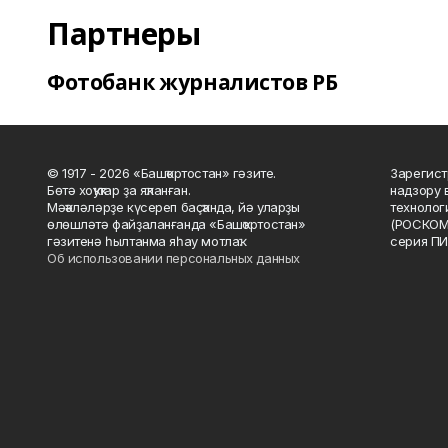
Партнеры
Фотобанк журналистов РБ
© 1917 - 2026 «Башҡортостан» гәзите.
Зарегист
Бөтә хоҡуҡтар ҙа яҡланған.
надзору 
Мәҡәләләрҙе күсереп баҫҡанда, йә уларҙы
технолог
өлөшләтә файҙаланғанда «Башҡортостан»
(РОСКОМ
гәзитенә һылтанма яһау мотлаҡ.
серия ПИ
Об использовании персональных данных