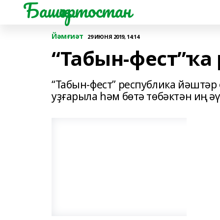
Башҡортостан
Йәмғиәт
29 ИЮНЯ 2019, 14:14
“Табын-фест”ҡа 
“Табын-фест” республика йәштә
уҙғарыла һәм бөтә төбәктән иң ә