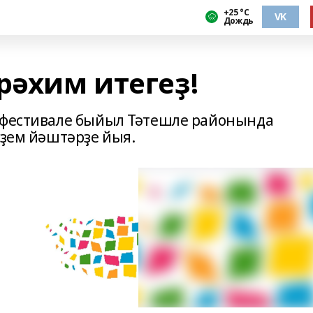
+25 °С
VK
Дождь
рәхим итегеҙ!
р фестивале быйыл Тәтешле районында
үҙем йәштәрҙе йыя.