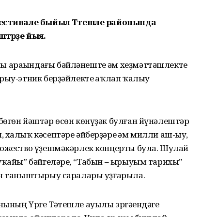
фестивале быйыл Тәтешле районында
әштәрҙе йыя.
 араһындағы бәйләнеште һәм хеҙмәттәшлекте
рыу-этник берҙәйлекте һаҡлап ҡалыу
бөгөн йәштәр өсөн көнүҙәк булған йүнәлештәр
 халыҡ кәсептәре әйберҙәре һәм милли аш-һыу,
дожество үҙешмәкәрлек концерты була. Шулай
ыуҡайы” бәйгеләре, “Табын – ырыуым тарихы”
ән таныштырыу саралары уҙғарыла.
нының Үрге Тәтешле ауылы эргәһендәге