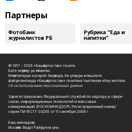
Партнеры
Фотобанк
Рубрика "Еда и
журналистов РБ
напитки"
© 1917 - 2026 «Башҡортостан» гәзите.
Бөтә хоҡуҡтар ҙа яҡланған.
Мәҡәләләрҙе күсереп баҫҡанда, йә уларҙы өлөшләтә
файҙаланғанда «Башҡортостан» гәзитенә һылтанма яһау мотлаҡ.
Об использовании персональных данных
Зарегистрировано Федеральной службой по надзору в сфере
связи, информационных технологий и массовых
коммуникаций (РОСКОМНАДЗОР). Регистрационный номер:
серия ПИ ФС77-33205 от 11 сентября 2008 г.
Баш мөхәррир
Исхаҡов Вәдүт Ғәйфулла улы