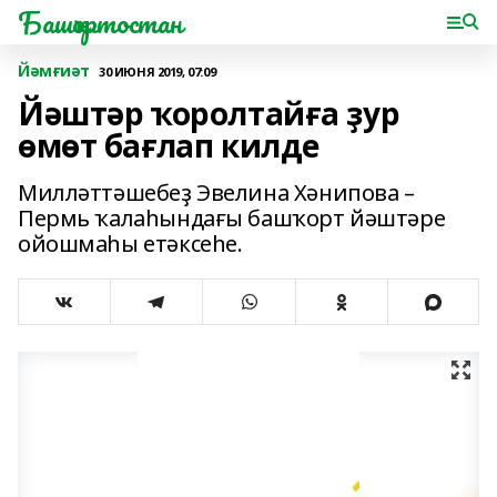
Башҡортостан
Йәмғиәт
30 ИЮНЯ 2019, 07:09
Йәштәр ҡоролтайға ҙур
өмөт бағлап килде
Милләттәшебеҙ Эвелина Хәнипова –
Пермь ҡалаһындағы башҡорт йәштәре
ойошмаһы етәксеһе.