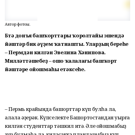
Автор фотоһы.
Бөтә донъя башҡорттары ҡоролтайы эшендә
йәштәр бик әүҙем ҡатнашты. Уларҙың береһе
– Пермдән килгән Эвелина Хәнипова.
Милләттәшебеҙ – ошо ҡалалағы башҡорт
йәштәре ойошмаһы етәксеһе.
– Пермь крайында башҡорттар күп булһа ла,
ҡалала әҙерәк. Күпселекте Башҡортостандан уҡырға
килгән студенттар тәшкил итә. Әле ойошмабыҙ
ҙур булмаһа ла, киләсәккә пландарыбыҙ күп.