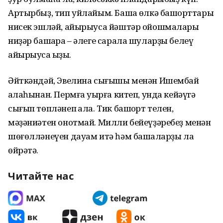
Артырбыҙ, тип уйлайым. Башҡа өлкә башҡорттары
нисек эшләй, айырыуса йәштәр ойошмалары
ниҙәр башҡара – әлеге сарала шуларҙы белеү
айырыуса ҡыҙыҡ.
Әйткәндәй, Эвелина сығышы менән Ишембай
ҡалаһынан. Пермға уҡырға китеп, унда кейәүгә
сығып төпләнеп ҡала. Тик башҡорт телен,
мәҙәниәтен онотмай. Милли бейеүҙәребеҙ менән
шөғөлләнеүен дауам итә һәм башҡаларҙы ла
өйрәтә.
Читайте нас