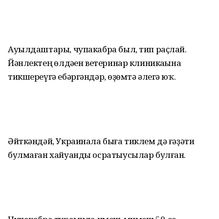
Ауылдаштары, чупакабра был, тип раҫлай.
Йәнлектең һөлдәһен ветеринар клиникаһына
тикшереүгә ебәргәндәр, һөҙөмтә әлегә юҡ.
Әйткәндәй, Украинала быға тиклем дә ғәҙәти
булмаған хайуанды осратыусылар булған.