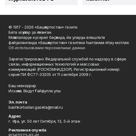
© 1917 - 2026 «Башҡортостан» гәзите.
Бөтә хоҡуҡтар ҙа яҡланған.
Мәҡәләләрҙе күсереп баҫҡанда, йә уларҙы өлөшләтә
файҙаланғанда «Башҡортостан» гәзитенә һылтанма яһау мотлаҡ.
Об использовании персональных данных
Зарегистрировано Федеральной службой по надзору в сфере
связи, информационных технологий и массовых
коммуникаций (РОСКОМНАДЗОР). Регистрационный номер:
серия ПИ ФС77-33205 от 11 сентября 2008 г.
Баш мөхәррир
Исхаҡов Вәдүт Ғәйфулла улы
Эл. почта
bashkortostan.gazeta@mail.ru
Адрес
г. Уфа, ул. 50 лет Октября, 13, 5-й этаж
Рекламная служба
8(347)272-62-61