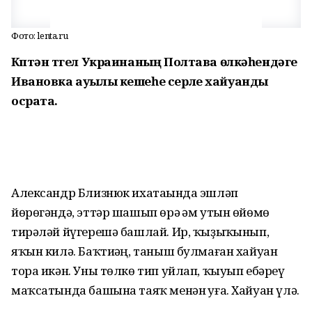
Фото: lenta.ru
Күптән түгел Украинаның Полтава өлкәһендәге
Ивановка ауылы кешеһе серле хайуанды
осрата.
Александр Близнюк ихатаһында эшләп
йөрөгәндә, эттәр шашып өрә һәм утын өйөмө
тирәләй йүгерешә башлай. Ир, ҡыҙыҡһынып,
яҡын килә. Баҡтиһәң, таныш булмаған хайуан
тора икән. Уны төлкө тип уйлап, ҡыуып ебәреү
маҡсатында башына таяҡ менән һуға. Хайуан үлә.