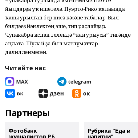
Чупакабра тураһында имеш-мимеш 50-се
йылдарҙа уҡ ишетелә. Пуэрто-Рико ҡалаһында
ҡаны һурылған бер нисә кәзәне табалар. Был –
билдәһеҙ йәнлектең эше, тип раҫлайҙар.
Чупакабра испан телендә “ҡан һурыусы” тигәнде
аңлата. Шулай ҙа был мәғлүмәттәр
дәлилләнмәгән.
Читайте нас
Партнеры
Фотобанк
Рубрика "Еда и
журналистов РБ
напитки"