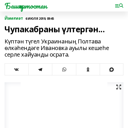
Башҡортостан
Йәмғиәт
6 ИЮЛЯ 2019, 09:45
Чупакабраны үлтергән...
Күптән түгел Украинаның Полтава
өлкәһендәге Ивановка ауылы кешеһе
серле хайуанды осрата.