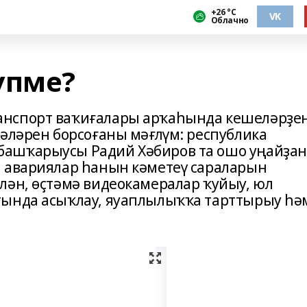
+26 °С
VK
Облачно
үпме?
анспорт ваҡиғалары арҡаһында кешеләрҙе
рәләрен борсоғаны мәғлүм: республика
ашҡарыусы Радий Хәбиров та ошо уңайҙан
ы авариялар һанын кәметеү сараларын
лән, өҫтәмә видеокамералар ҡуйыу, юл
тында асыҡлау, яуаплылыҡҡа тарттырыу һә