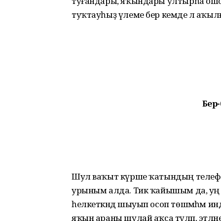
туғандары, яҡындары ултырһа ошон
туҡтауһыҙ үлеме бер кемде лә аҡы
Бер-
Шул ваҡыт күрше ҡатындың телеф
урыным алда. Тик ҡайышым да, уң ҡу
һелкеткәндә шыуып осоп төш­мәһәм инд
яҡын араны шулай аҡса түләп, этлә