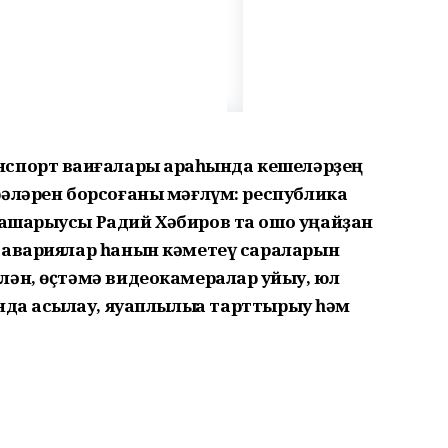
спорт ваҡиғалары арҡаһында кешеләрҙең
рәләрен борсоғаны мәғлүм: республика
шҡарыусы Радий Хәбиров та ошо уңайҙан
 авариялар һанын кәметеү сараларын
ән, өҫтәмә видеокамералар ҡуйыу, юл
да асыҡлау, яуаплылыҡҡа тарттырыу һәм