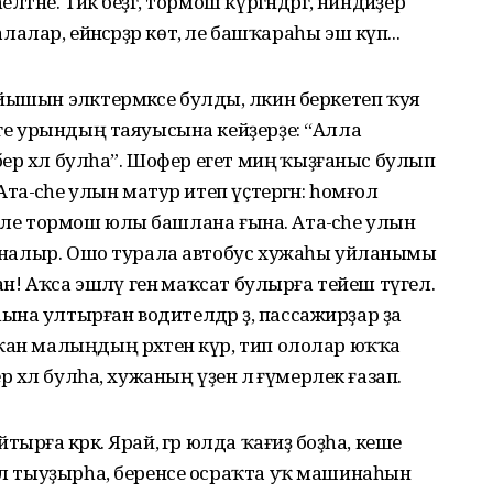
тәне. Тик беҙгә, тормош күргәндәргә, ниндәйҙер
 балалар, ейәнсәрҙәр көтә, әле башҡараһы эш күп...
ышын эләктермәксе булды, ләкин беркетеп ҡуя
әге урындың таяуысына кейҙерҙе: “Алла
-бер хәл булһа”. Шофер егет миңә ҡыҙғаныс булып
та-әсәһе улын матур итеп үҫтергән: һомғол
ө. Әле тормош юлы башлана ғына. Ата-әсәһе улын
ялланалыр. Ошо турала автобус хужаһы уйланымы
ан! Аҡса эшләү генә маҡсат булырға тейеш түгел.
на ултырған водител­дәр ҙә, пассажирҙар ҙа
ан ма­лыңдың рәхәтен күр, тип ололар юҡҡа
 хәл булһа, ху­жаның үҙенә лә ғүмерлек ға­зап.
рға кәрәк. Ярай, әгәр юлда ҡағиҙә боҙһа, кеше
хәл тыуҙырһа, беренсе осраҡта уҡ машинаһын