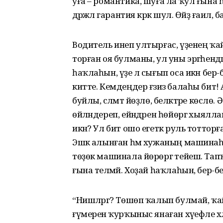
уға – романтика, шуға ла ҡул ғына һел
дәрәжәлә гарантия кәрәк шул. Өйҙә ғаилә,
Водитель инеп ултырғас, үҙенең ҡай
торған оя булманы, ул уны эргәһенд
һаҡлаһын, үҙе лә сығып оса икән бер
китте. Кемдеңдер ғәзиз балаһы бит! А
буйлы, сәләмәт йөҙлө, беләктәре көсл
өйләндереп, ейән­дәрен һөйөргә хы
икән? Ул бит ошо егеткә руль тотторғ
Эшкә алынған һәм хужаның ма­шинаһы
төҙөк машинала йөрөргә тейеш. Тапҡ
ғына теләмәй. Хоҙай һаҡлаһын, бер-бер
“Нишләргә? Төшөп ҡалып булмай, ҡайты
ғүмере­нә ҡурҡыныс янаған хәүефле 