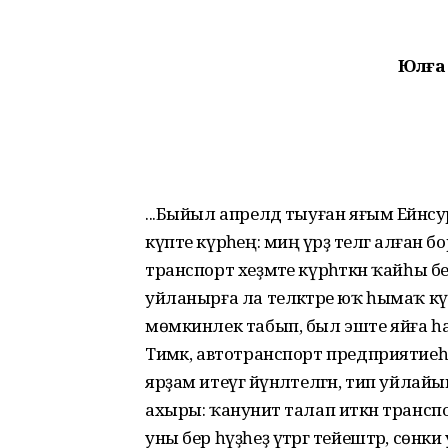
Юлға
...Быйыл апрелдә тыуған яғым Ейәнс
күпте күрәһең: миңә үрҙә телгә алға
транспорт хеҙмәте күр­һәткән ҡайһы
уйланырға ла теләктәре юҡ һымаҡ күр
мөмкинлек табып, был эште яйға һ
Тимәк, автотранспорт предприятие
ярҙам итеүгә йүнәлтелгән, тип уйлай
ахыры: ҡануниәт талап иткән транс
уны бер һүҙһеҙ үтәргә тейештәр, сөнк