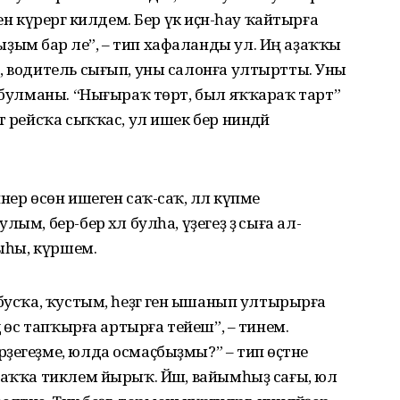
ен күрергә килдем. Бер үк иҫән-һау ҡайтырға
ым бар әле”, – тип хафаланды ул. Иң аҙаҡҡы
, водитель сығып, уны салонға ултыртты. Уны
ҙ булманы. “Нығыраҡ төрт, был яҡҡараҡ тарт”
т рейсҡа сыҡҡас, ул ишек бер ниндәй
ер өсөн ишеген саҡ-саҡ, әллә күпме
ым, бер-бер хәл булһа, үҙегеҙ ҙә сыға ал­
рыһы, күршем.
бусҡа, ҡустым, һеҙгә генә ышанып ултырырға
ә өс тапҡырға артырға тейеш”, – тинем.
егеҙме, юлда осмаҫ­быҙмы?” – тип өҫтәне
лаҡҡа тиклем йырыҡ. Йәш, вайымһыҙ сағы, юл