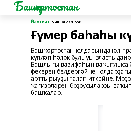
Башҡортостан
Йәмғиәт
5 ИЮЛЯ 2019, 22:43
Ғүмер баһаһы к
Башҡортостан юлдарында юл-тр
күпләп һәләк булыуы власть даи
Башлығы вазифаһын ваҡытлыса б
фекерен белдергәйне, юлдарҙағ
арттырыуҙы талап иткәйне. Мәҫә
ҡағиҙәләрен боҙоусыларҙы ваҡы
башҡалар.