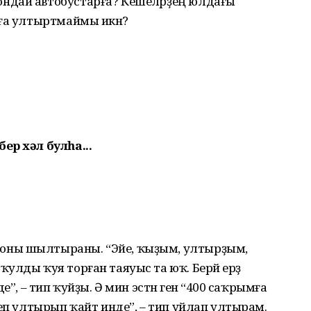
дай автобустарға? Кеше­ләрҙең юлдағы
лға ултыртмаймы икән?
бер хәл булһа...
оны шылтыраны. “Эйе, ҡыҙым, ултырҙым,
лды ҡуя торған таяуыс та юҡ. Берәй ерҙә
е”, – тип ҡуйҙы. Ә мин эстән генә “400 саҡрымға
неп ултырып ҡайт инде”, – тип уйлап ултырам.