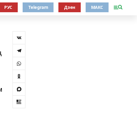
РУС
Telegram
Дзен
МАКС
ң
м