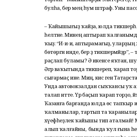
булһа, бер мең һум штраф. Уны пасс
– Ҡайышығыҙ ҡайҙа, юлда тикшерһәл
һел­тәне. Минең аптырап ҡал­ғанымд
ҡыҙ: “И-и-и, аптырамағыҙ, уларҙ
бөтөргән инде, бер ҙә тикшермәйҙәр”, –
раҫлап буламы? Ә икенсе яҡтан, шу
Әгәр ваҡытында тикшереп, ҡарап то
сығармаҫ ине. Миңә, кисә генә Татарст
Унда автовокзалдан сыҡҡансы уҡ а
талап итте. Үрә баҫып ҡарап торҙо, әйт
Ҡазанға бар­ғанда юлда өс тапҡыр 
ҡалманылар, тартып та ҡара­нылар
хә­үефһеҙлек ҡайышы тип аталмай! 
алып ҡалғай­ны, ә бында ҡул ғына һ