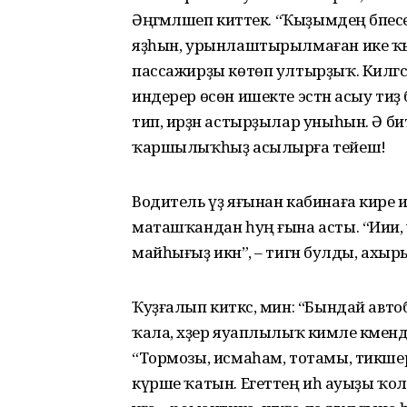
Әңгәмәләшеп киттек. “Ҡыҙымдең бәпес
яҙһын, урынлаштырылмаған ике ҡыҙ
пассажирҙы көтөп ултырҙыҡ. Килгәс
индерер өсөн ишекте эстән асыу ти
тип, ирҙән астырҙылар уныһын. Ә би
ҡаршылыҡһыҙ асылырға тейеш!
Водитель үҙ яғынан кабинаға кире ин
маташҡандан һуң ғына асты. “Иии, ул
майһығыҙ икән”, – тигән булды, ахы
Ҡуҙғалып киткәс, мин: “Бындай авто
ҡала, хәҙер яуаплылыҡ кимәле кәменд
“Тормозы, исмаһам, тотамы, тикшерҙ
күрше ҡатын. Егеттең иһә ауыҙы ҡо