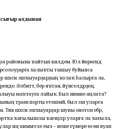
 сығыр алдынан
ура районына ҡайтып килдем. Юл йөрөгәндә
н бор­солоуҙарға халыҡты ташыу буйынса
 бер шәхси эш­ҡыуарҙарҙың ҡолаҡ һалырға ла,
енде. Әлбиттә, бер яҡтан, йүнселдәрҙең,
алыуы маҡтауға лайыҡ. Был нимәне аңлата?
һының транспорты етешмәй, был эш уларға
ым. Тик шәхси эшҡыуарҙар шуны онотоп ебәрә,
портҡа ҡағылышлы ҡағиҙәләр уларға ла ҡағыла,
и улар иң ҡиммәтле ғәмәл – кеше ғүмере өсөн яуап