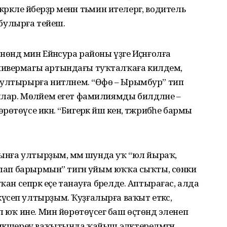
рәкле әйберҙәр менән тәьмин ителергә, водитель
е булырға тейеш.
ндә мин Ейәнсура райо­ны үҙәге Иҫәнғолға
нивермагы артындағы туҡталҡаға килдем,
 ултырырға ниәтләнем. “Өфө – Ырымбур” тип
лар. Мөләйем егет фамилиямды билдәләне –
төүсе икән. “Бигерәк йәш кенә, тәжрибә­һе бармы
рынға ултырҙым, әммә шунда уҡ “юл йыраҡ,
оҡлап барырмын” тигән уйым юҡҡа сыҡты, сөнки
ҡан сепрәк еҫе танауға бәрелде. Аптырағас, алда
сеп ултырҙым. Ҡуҙғалырға ваҡыт еткәс,
 юҡ ине. Мин йөрөтөүсегә баш өҫтөндә эленеп
тикшереү ваҡытында ҡайыш эләктерелмәгән