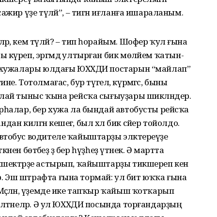
ажир үҙе түләй”, – тигән иғланға ишараланым.
әр, кем түләй? – тип һорайым. Шофер ҡул ғына
ы күреп, эргәмдә ултырған бик мөләйем ҡатын-
ың хужалары юлдағы ЮХХДИ постарын “майлап”
 тине. Тотол­мағас, бур түгел, күрмәгәс, быны
лай тыныс ҡына рейсҡа сы­ғыуҙары шикләндерә.
р­һалар, бер хужа ла бындай автобусты рейсҡа
андан килгән кешегә, был хәл бик сәйер тойолдо.
втобус водителе ҡайыштарҙы эләктереүҙе
кәнен бөтәбеҙ ҙә бер һүҙһеҙ үтәнек. Ә мартта
ишектәрҙе астырып, ҡайыштарҙы тикшереп кенә
. Эш штрафта ғына тормай: ул бит юҡҡа ғына
Мәҫәлән, үҙемде ике тапҡыр ҡайыш ҡотҡарып
елтәнеләр. Ә ул ЮХХДИ посында торған­дарҙың