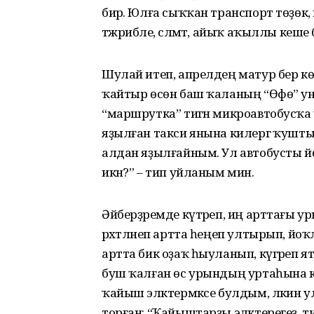
бирә. Юлға сыҡҡан транспорт төҙөк, кә
тәжрибәле, сәләмәт, айыҡ аҡыллы кеш
Шулай итеп, апрелдең матур бер көнө
ҡайтыр өсөн баш ҡаланың “Өфө” у
“маршрутка” тигән микроавто­бусҡа
яҙылған такси янына килергә ҡушты­
алдан яҙылғай­ным. Ул автобусты йөрө
икән?” – тип уйланым мин.
Әйберҙәремде күтәреп, иң арттағы у
рәхәтләнеп артта һеңеп ултырып, й
артта бик оҙаҡ һыуланып, күгәреп ят
буш ҡалған өс урындың уртаһына кү
ҡайыш эләктермәксе булдым, ләкин ул
торған: “Ҡайыштарҙы эләкте­регеҙ, 