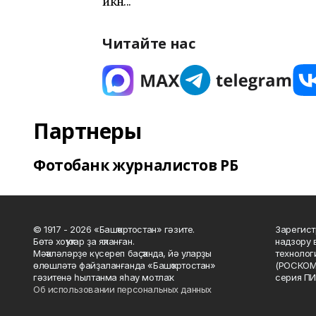
икән...
Читайте нас
Партнеры
Фотобанк журналистов РБ
© 1917 - 2026 «Башҡортостан» гәзите.
Зарегист
Бөтә хоҡуҡтар ҙа яҡланған.
надзору 
Мәҡәләләрҙе күсереп баҫҡанда, йә уларҙы
технолог
өлөшләтә файҙаланғанда «Башҡортостан»
(РОСКОМ
гәзитенә һылтанма яһау мотлаҡ.
серия ПИ
Об использовании персональных данных