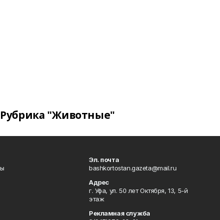
Рубрика "Животные"
Эл. почта
лы
bashkortostan.gazeta@mail.ru
Адрес
г. Уфа, ул. 50 лет Октября, 13, 5-й
этаж
Рекламная служба