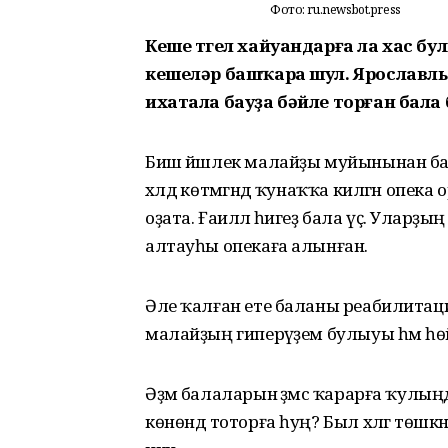
Фото: ru.newsbot.press
Кеше түгел хайуандарға ла хас 
кешеләр башҡара шул. Ярославль
ихатала бауҙа бәйле торған бала 
Биш йәшлек малайҙы муйынынан бау м
хәлдә көтмәгәндә ҡунаҡҡа килгән опек
оҙата. Ғаиләлә һигеҙ бала үҫә. Уларҙы
алтауһы опекаға алынған.
Әле ҡалған ете баланы реабилитация ү
малайҙың гиперәүҙем булыуы һәм һөй
Әҙәм балаларын әҙәмсә ҡарарға ҡулыңд
көнөндә тоторға һуң? Был хәлгә төшк