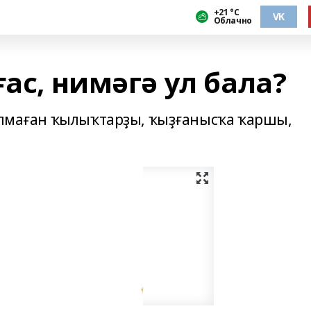
+21 °С
VK
Облачно
ғас, нимәгә ул бала?
булмаған ҡылыҡтарҙы, ҡыҙғанысҡа ҡаршы,