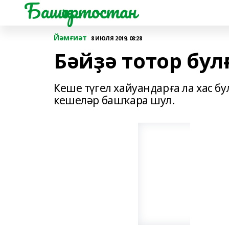
Башҡортостан
Йәмғиәт
8 ИЮЛЯ 2019, 08:28
Бәйҙә тотор бул
Кеше түгел хайуандарға ла хас 
кешеләр башҡара шул.