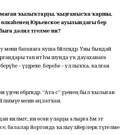
булмаған ҡылыҡтарҙы, ҡыҙғанысҡа ҡаршы,
 өлкәһенең Юрьевское ауылындағы бер
быға дәлил түгелме ни?
енән бағанаға ҡуша бәйләгәндәр. Уны бындай
а органдары тап итә һәм шунда уҡ дауаханаға
ң берәүһе – үҙҙәреке. Береһе – уллыҡҡа, ҡалған
ҙәгенә ебәргәндәр. “Ата-әсә” үҙенең был ҡылыған
ләшмәүе менән аңлатҡан.
ан килмәгәс, ни өсөн уларҙы алырға һәм эт
әнсе, балалар йортонда ҡалыу хәйерлерәк түгелме