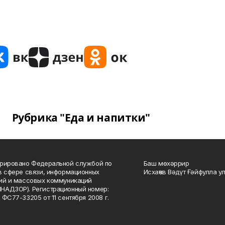
Рубрика "Еда и напитки"
рировано Федеральной службой по
Баш мөхәррир
в сфере связи, информационных
Исхаҡов Вәдүт Ғәйфулла у
ий и массовых коммуникаций
НАДЗОР). Регистрационный номер:
 ФС77-33205 от 11 сентября 2008 г.