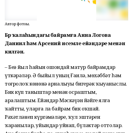
Автор фотоһы.
Бөрө ҡалаһындағы байрамға Анна Логова
Даниил һәм Арсений исемле ейәндәре менән
килгән.
– Беҙҙә йыл һайын ошондай матур байрамдар
үткәрәләр. Ә быйыл уның Ғаилә, мөхәббәт һәм
тоғролоҡ көнөнә арналыуы бигерәк ҡыуаныслы.
Бик күп таныштар менән осраштым,
аралаштым. Ейәндәр Мәскәүҙән йәйге ялға
ҡайтты, уларға ла байрам бик оҡшай.
Рәхәтләнеп күргәҙмәләрҙе, ҡул эштәрен
ҡаранылар, уйындар уйнап, бүләктәр оттолар.