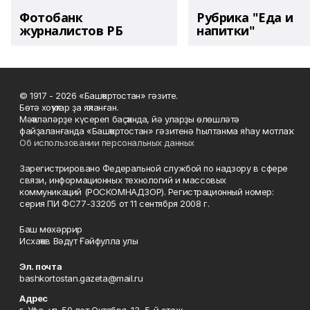
Фотобанк
Рубрика "Еда и
журналистов РБ
напитки"
© 1917 - 2026 «Башҡортостан» гәзите.
Бөтә хоҡуҡтар ҙа яҡланған.
Мәҡәләләрҙе күсереп баҫҡанда, йә уларҙы өлөшләтә
файҙаланғанда «Башҡортостан» гәзитенә һылтанма яһау мотлаҡ.
Об использовании персональных данных
Зарегистрировано Федеральной службой по надзору в сфере
связи, информационных технологий и массовых
коммуникаций (РОСКОМНАДЗОР). Регистрационный номер:
серия ПИ ФС77-33205 от 11 сентября 2008 г.
Баш мөхәррир
Исхаҡов Вәдүт Ғәйфулла улы
Эл. почта
bashkortostan.gazeta@mail.ru
Адрес