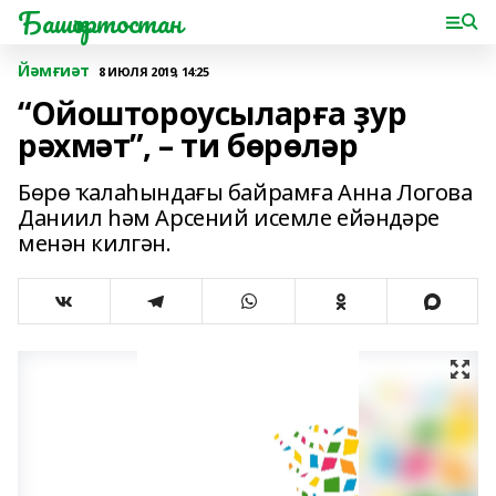
Башҡортостан
Йәмғиәт
8 ИЮЛЯ 2019, 14:25
“Ойоштороусыларға ҙур
рәхмәт”, – ти бөрөләр
Бөрө ҡалаһындағы байрамға Анна Логова
Даниил һәм Арсений исемле ейәндәре
менән килгән.