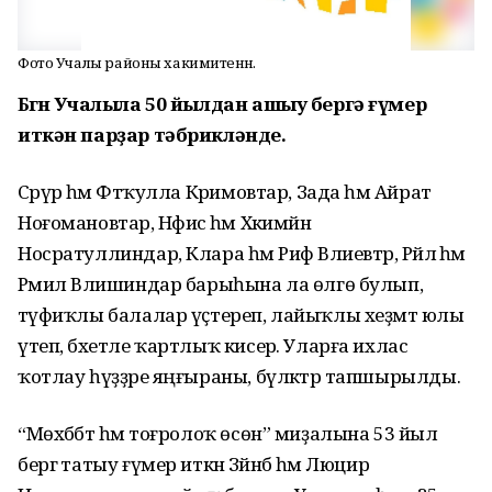
Фото Учалы районы хакимиәтенән.
Бөгөн Учалыла 50 йылдан ашыу бергә ғүмер
иткән парҙар тәбрикләнде.
Сәрүәр һәм Фәтҡулла Кәримовтар, Зада һәм Айрат
Ноғомановтар, Нәфисә һәм Хәкимйән
Носратуллиндар, Клара һәм Риф Вәлиевтәр, Рәйлә һәм
Рәмил Вәлишиндар барыһына ла өлгө булып,
тәүфиҡлы балалар үҫтереп, лайыҡлы хеҙмәт юлы
үтеп, бәхетле ҡартлыҡ кисерә. Уларға ихлас
ҡотлау һүҙҙәре яңғыраны, бүләктәр тапшырылды.
“Мөхәббәт һәм тоғролоҡ өсөн” миҙалына 53 йыл
бергә татыу ғүмер иткән Зәйнәб һәм Люцир