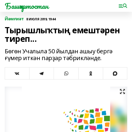
Башҡортостан
Йәмғиәт
8 ИЮЛЯ 2019, 19:44
Тырышлыҡтың емештәрен
тиреп...
Бөгөн Учалыла 50 йылдан ашыу бергә
ғүмер иткән парҙар тәбрикләнде.