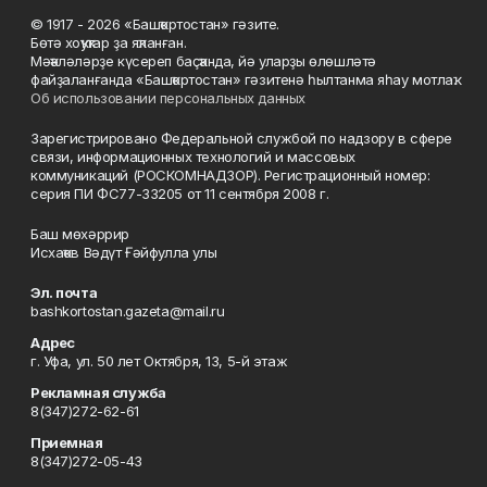
© 1917 - 2026 «Башҡортостан» гәзите.
Бөтә хоҡуҡтар ҙа яҡланған.
Мәҡәләләрҙе күсереп баҫҡанда, йә уларҙы өлөшләтә
файҙаланғанда «Башҡортостан» гәзитенә һылтанма яһау мотлаҡ.
Об использовании персональных данных
Зарегистрировано Федеральной службой по надзору в сфере
связи, информационных технологий и массовых
коммуникаций (РОСКОМНАДЗОР). Регистрационный номер:
серия ПИ ФС77-33205 от 11 сентября 2008 г.
Баш мөхәррир
Исхаҡов Вәдүт Ғәйфулла улы
Эл. почта
bashkortostan.gazeta@mail.ru
Адрес
г. Уфа, ул. 50 лет Октября, 13, 5-й этаж
Рекламная служба
8(347)272-62-61
Приемная
8(347)272-05-43