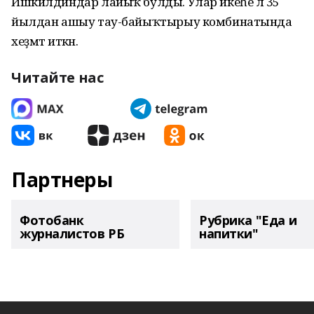
Ишкилдиндар лайыҡ булды. Улар икеһе лә 35
йылдан ашыу тау-байыҡтырыу комбинатында
хеҙмәт иткән.
Читайте нас
Партнеры
Фотобанк
Рубрика "Еда и
журналистов РБ
напитки"