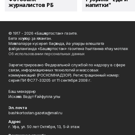
журналистов РБ
напитки"
© 1917 - 2026 «Башҡортостан» гәзите.
Бөтә хоҡуҡтар ҙа яҡланған.
Мәҡәләләрҙе күсереп баҫҡанда, йә уларҙы өлөшләтә
файҙаланғанда «Башҡортостан» гәзитенә һылтанма яһау мотлаҡ.
Об использовании персональных данных
Зарегистрировано Федеральной службой по надзору в сфере
связи, информационных технологий и массовых
коммуникаций (РОСКОМНАДЗОР). Регистрационный номер:
серия ПИ ФС77-33205 от 11 сентября 2008 г.
Баш мөхәррир
Исхаҡов Вәдүт Ғәйфулла улы
Эл. почта
bashkortostan.gazeta@mail.ru
Адрес
г. Уфа, ул. 50 лет Октября, 13, 5-й этаж