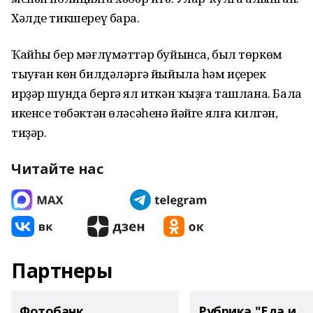
Хәлде тикшереү бара.
Ҡайһы бер мәғлүмәттәр буйынса, был төркөм
тыуған көн билдәләргә йыйыла һәм иҫерек
ирҙәр шунда бергә ял иткән ҡыҙға ташлана. Бала
икенсе төбәктән өләсәһенә йәйге ялға килгән,
тиҙәр.
Читайте нас
Партнеры
Фотобанк
Рубрика "Еда и