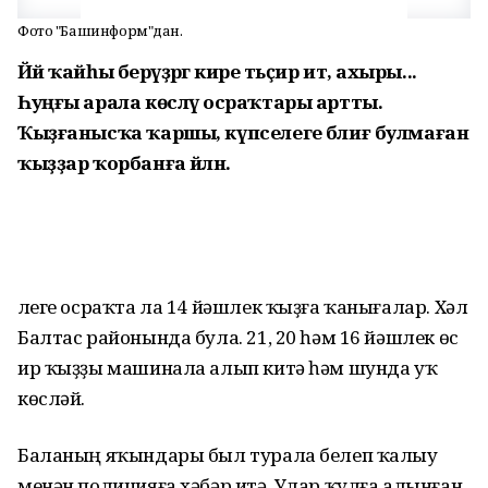
Фото "Башинформ"дан.
Йәй ҡайһы берәүҙәргә кире тәьҫир итә, ахыры...
Һуңғы арала көсләү осраҡтары артты.
Ҡыҙғанысҡа ҡаршы, күпселеге бәлиғ булмаған
ҡыҙҙар ҡорбанға әйләнә.
Әлеге осраҡта ла 14 йәшлек ҡыҙға ҡанығалар. Хәл
Балтас районында була. 21, 20 һәм 16 йәшлек өс
ир ҡыҙҙы машинала алып китә һәм шунда уҡ
көсләй.
Баланың яҡындары был турала белеп ҡалыу
менән полицияға хәбәр итә. Улар ҡулға алынған.