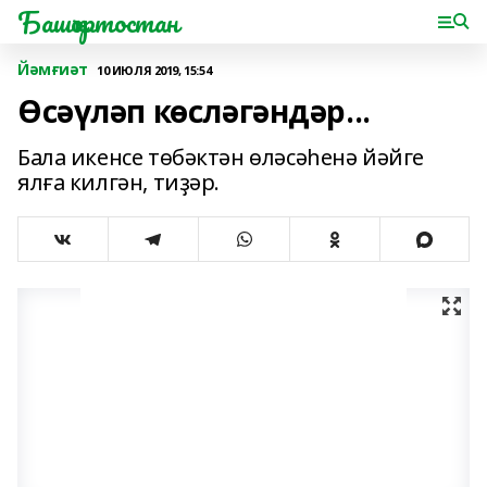
Башҡортостан
Йәмғиәт
10 ИЮЛЯ 2019, 15:54
Өсәүләп көсләгәндәр...
Бала икенсе төбәктән өләсәһенә йәйге
ялға килгән, тиҙәр.