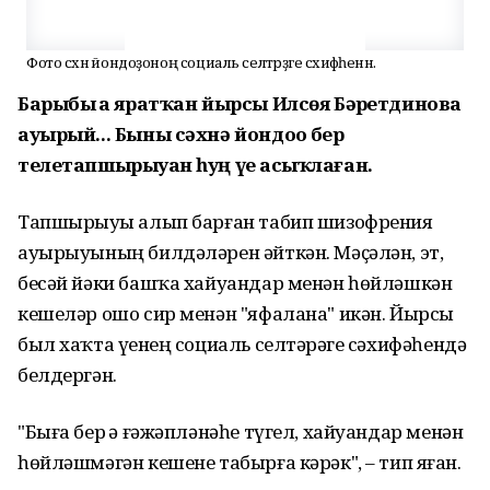
Фото сәхнә йондоҙоноң социаль селтәрҙәге сәхифәһенән.
Барыбыҙ ҙа яратҡан йырсы Илсөя Бәҙретдинова
ауырый... Быны сәхнә йондоҙо бер
телетапшырыуҙан һуң үҙе асыҡлаған.
Тапшырыуҙы алып барған табип шизофрения
ауырыуының билдәләрен әйткән. Мәҫәлән, эт,
бесәй йәки башҡа хайуандар менән һөйләшкән
кешеләр ошо сир менән "яфалана" икән. Йырсы
был хаҡта үҙенең социаль селтәрҙәге сәхифәһендә
белдергән.
"Быға бер ҙә ғәжәпләнәһе түгел, хайуандар менән
һөйләшмәгән кешене табырға кәрәк", – тип яҙған.