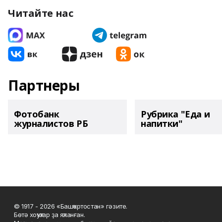
Читайте нас
Партнеры
Фотобанк
Рубрика "Еда и
журналистов РБ
напитки"
© 1917 - 2026 «Башҡортостан» гәзите.
Бөтә хоҡуҡтар ҙа яҡланған.