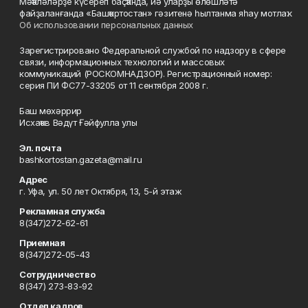
Мәҡәләләрҙе күсереп баҫҡанда, йә уларҙы өлөшләтә
файҙаланғанда «Башҡортостан» гәзитенә һылтанма яһау мотлаҡ.
Об использовании персональных данных
Зарегистрировано Федеральной службой по надзору в сфере
связи, информационных технологий и массовых
коммуникаций (РОСКОМНАДЗОР). Регистрационный номер:
серия ПИ ФС77-33205 от 11 сентября 2008 г.
Баш мөхәррир
Исхаҡов Вәдүт Ғәйфулла улы
Эл. почта
bashkortostan.gazeta@mail.ru
Адрес
г. Уфа, ул. 50 лет Октября, 13, 5-й этаж
Рекламная служба
8(347)272-62-61
Приемная
8(347)272-05-43
Сотрудничество
8(347) 273-83-92
Отдел кадров