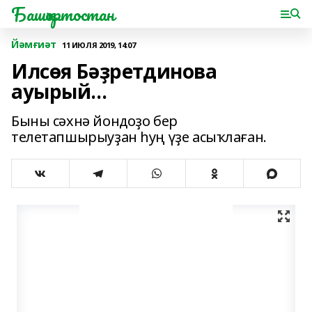
Башҡортостан
Йәмғиәт
11 ИЮЛЯ 2019, 14:07
Илсөя Бәҙретдинова
ауырый...
Быны сәхнә йондоҙо бер
телетапшырыуҙан һуң үҙе асыҡлаған.