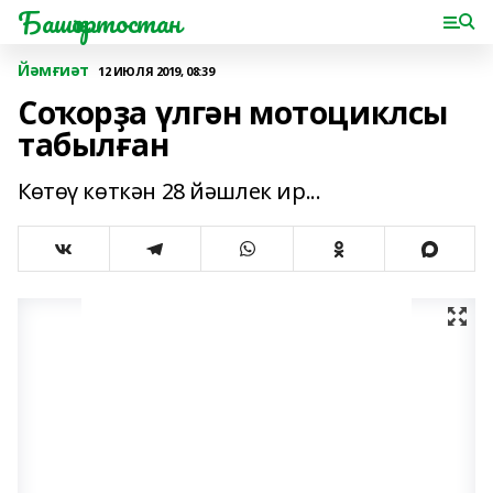
Башҡортостан
Йәмғиәт
12 ИЮЛЯ 2019, 08:39
Соҡорҙа үлгән мотоциклсы
табылған
Көтөү көткән 28 йәшлек ир...