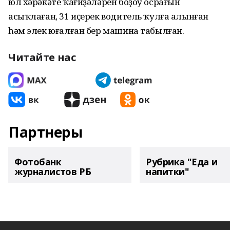
юл хәрәкәте ҡағиҙәләрен боҙоу осрағын
асыҡлаған, 31 иҫерек водитель ҡулға алынған
һәм элек юғалған бер машина табылған.
Читайте нас
Партнеры
Фотобанк
Рубрика "Еда и
журналистов РБ
напитки"