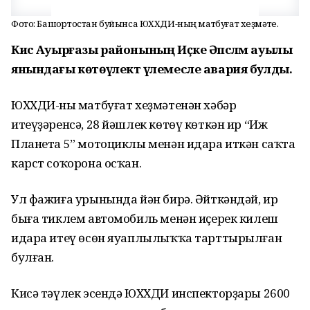
Фото: Башҡортостан буйынса ЮХХДИ-ның матбуғат хеҙмәте.
Кисә Ауырғазы районының Иҫке Әпсәләм ауылы
янындағы көтөүлектә үлемесле авария булды.
ЮХХДИ-ның матбуғат хеҙмәтенән хәбәр
итеүҙәренсә, 28 йәшлек көтөү көткән ир “Иж
Планета 5” мотоциклы менән идара иткән саҡта
карст соҡорона осҡан.
Ул фажиға урынында йән бирә. Әйткәндәй, ир
быға тиклем автомобиль менән иҫерек килеш
идара итеү өсөн яуаплылыҡҡа тарттырылған
булған.
Кисә тәүлек эсендә ЮХХДИ инспекторҙары 2600