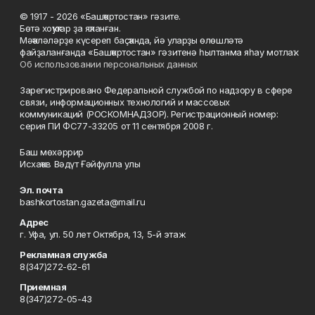
© 1917 - 2026 «Башҡортостан» гәзите.
Бөтә хоҡуҡтар ҙа яҡланған.
Мәҡәләләрҙе күсереп баҫҡанда, йә уларҙы өлөшләтә
файҙаланғанда «Башҡортостан» гәзитенә һылтанма яһау мотлаҡ.
Об использовании персональных данных
Зарегистрировано Федеральной службой по надзору в сфере
связи, информационных технологий и массовых
коммуникаций (РОСКОМНАДЗОР). Регистрационный номер:
серия ПИ ФС77-33205 от 11 сентября 2008 г.
Баш мөхәррир
Исхаҡов Вәдүт Ғәйфулла улы
Эл. почта
bashkortostan.gazeta@mail.ru
Адрес
г. Уфа, ул. 50 лет Октября, 13, 5-й этаж
Рекламная служба
8(347)272-62-61
Приемная
8(347)272-05-43