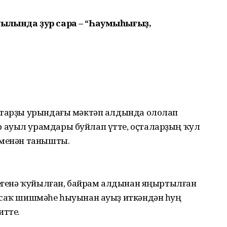
уылында ҙур сара – “Һаумыһығыҙ,
аштарҙы урындағы мәктәп алдында ололап
 ауыл урамдары буйлап үтте, оҫталарҙың ҡул
 менән танышты.
әлегенә ҡуйылған, байрам алдынан яңыртылған
йсаҡ шишмәһе һыуынан ауыҙ иткәндән һуң
итте.