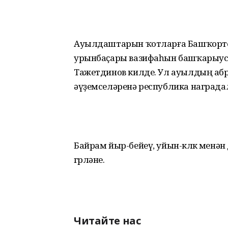
Ауылдаштарын ҡотларға Башҡорто
урынбаҫары вазифаһын башҡарыусы
Тажетдинов килде. Ул ауылдың аб
әүҙемселәренә республика наград
Байрам йыр-бейеү, уйын-көлкө менә
гөрләне.
Читайте нас