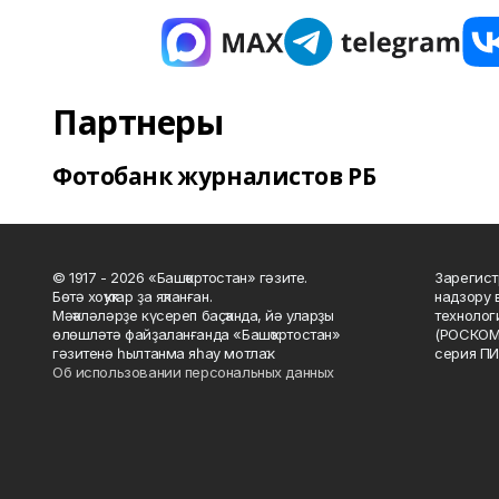
Партнеры
Фотобанк журналистов РБ
© 1917 - 2026 «Башҡортостан» гәзите.
Зарегист
Бөтә хоҡуҡтар ҙа яҡланған.
надзору 
Мәҡәләләрҙе күсереп баҫҡанда, йә уларҙы
технолог
өлөшләтә файҙаланғанда «Башҡортостан»
(РОСКОМ
гәзитенә һылтанма яһау мотлаҡ.
серия ПИ
Об использовании персональных данных