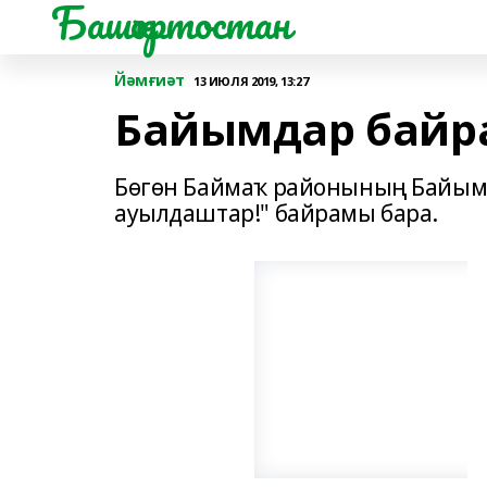
Башҡортостан
Йәмғиәт
13 ИЮЛЯ 2019, 13:27
Байымдар байр
Бөгөн Баймаҡ районының Байым 
ауылдаштар!" байрамы бара.