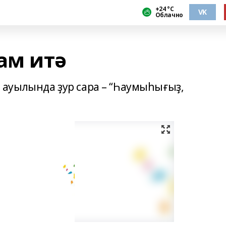
+24 °С
VK
Облачно
ам итә
ауылында ҙур сара – “Һаумыһығыҙ,