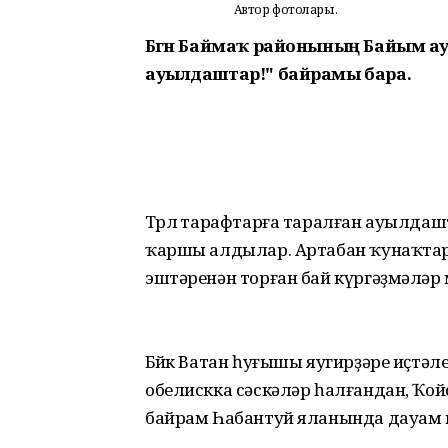
Автор фотолары.
Бөгөн Баймаҡ районының Байым а
ауылдаштар!" байрамы бара.
Төрлө тарафтарға таралған ауылд
ҡаршы алдылар. Артабан ҡунаҡтар
эштәренән торған бай күргәҙмәләр
Бөйөк Ватан һуғышы яугирҙәре иҫт
обелискка сәскәләр һалғандан, Ҡо
байрам Һабантуй яланында дауам 