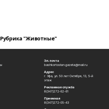
Рубрика "Животные"
Эл. почта
лы
bashkortostan.gazeta@mail.ru
Адрес
г. Уфа, ул. 50 лет Октября, 13, 5-й
этаж
Рекламная служба
8(347)272-62-61
Приемная
8(347)272-05-43