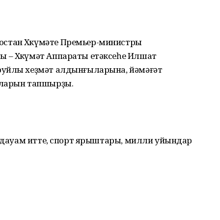
стан Хөкүмәте Премьер-министры
 – Хөкүмәт Аппараты етәксеһе Илшат
руйлы хеҙмәт алдынғыларына, йәмәғәт
аларын тапшырҙы.
н дауам итте, спорт ярыштары, милли уйындар