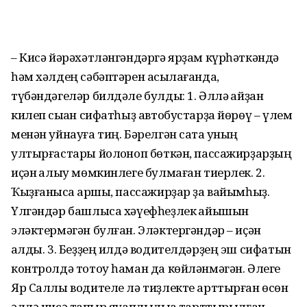
– Кисә йәрәхәтләнгәндәргә ярҙам күрһәткәндә
һәм хәлдең сәбәптәрен асыҡлағанда,
түбәндәгеләр билдәле булды: 1. Әллә ҡайҙан
килеп сыҡҡан сифатһыҙ автобустарҙа йөрөү – үлем
менән уйнауға тиң. Бәрелгән саҡта уның
ултырғастары йолҡоноп бөткән, пассажирҙарҙың
иҫән ҡалыу мөмкинлеге булмаған тиерлек. 2.
Ҡыҙғанысҡа ҡаршы, пассажирҙар ҙа вайымһыҙ.
Үлгәндәр башлыса хәүефһеҙлек ҡайышын
эләктермәгән булған. Эләктергәндәр – иҫән
ҡалды. 3. Беҙҙең илдә водителдәрҙең эш сифатын
контролдә тотоу һаман да көйләнмәгән. Әлеге
Яр Саллы водителе лә тиҙлекте арттырған өсөн
әллә нисә тапҡыр яуаплылыҡҡа тарттырылған