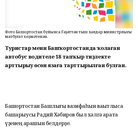
Фото Башҡортостан буйынса Ғәҙәттән тыш хәлдәр министрлығы
матбуғат хеҙмәтенән.
Туристар менән Башҡортостанда ҡолаған
автобус водителе 18 тапҡыр тиҙлекте
арттырыу өсөн язаға тарттырылған булған.
Башҡортостан Башлығы вазифаһын ваҡытлыса
башҡарыусы Радий Хәбиров был хәлгә ҡарата
үҙенең ҡарашын белдерҙе.