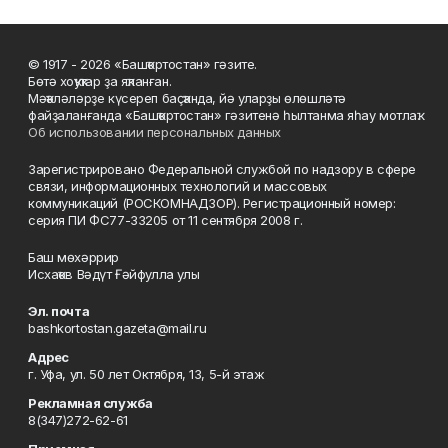
© 1917 - 2026 «Башҡортостан» гәзите.
Бөтә хоҡуҡтар ҙа яҡланған.
Мәҡәләләрҙе күсереп баҫҡанда, йә уларҙы өлөшләтә
файҙаланғанда «Башҡортостан» гәзитенә һылтанма яһау мотлаҡ.
Об использовании персональных данных
Зарегистрировано Федеральной службой по надзору в сфере
связи, информационных технологий и массовых
коммуникаций (РОСКОМНАДЗОР). Регистрационный номер:
серия ПИ ФС77-33205 от 11 сентября 2008 г.
Баш мөхәррир
Исхаҡов Вәдүт Ғәйфулла улы
Эл. почта
bashkortostan.gazeta@mail.ru
Адрес
г. Уфа, ул. 50 лет Октября, 13, 5-й этаж
Рекламная служба
8(347)272-62-61