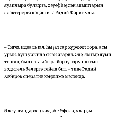
яуаплыраҡ булырға, хәүефһеҙлек ҡайыштарын
эләктерергә кәңәш итә Радий Фәрит улы.
– Тигеҙ, идеаль юл, һыҙаттар күренеп тора, асыҡ
урын. Буш урында сыҡҡан авария. Эйе, ямғыр яуып
торған, был саҡта яйыраҡ йөрөү зарурлығын
водитель белергә тейеш бит, – тине Радий
Хәбиров оператив кәңәшмә мәлендә.
Әле үлгәндәрҙең кәүҙәһе Өфөлә, уларҙы