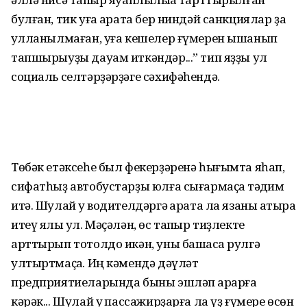
булған, тик уға ҡарата бер ниндәй санкциялар ҙа
ҡулланылмаған, уға кешелер ғүмерен ышанып
тапшырыуҙы дауам иткәндәр...” тип яҙҙы ул
социаль селтәрҙәрҙәге сәхифәһендә.
Төбәк етәксеһе был фекерҙәренә һығымта яһап,
сифатһыҙ автобустарҙы юлға сығармаҫҡа тәҡдим
итә. Шулай уҡ водителдәргә ҡарата ла язаны ҡатыраҡ
итеү яҡлы ул. Мәҫәлән, өс тапҡыр тиҙлекте
арттырып тотолдо икән, уны башҡаса рулгә
ултыртмаҫҡа. Иң кәмендә дәүләт
предприятиеларында быны эшләп ҡарарға
кәрәк... Шулай уҡ пассажирҙарға ла үҙ ғүмере өсөн