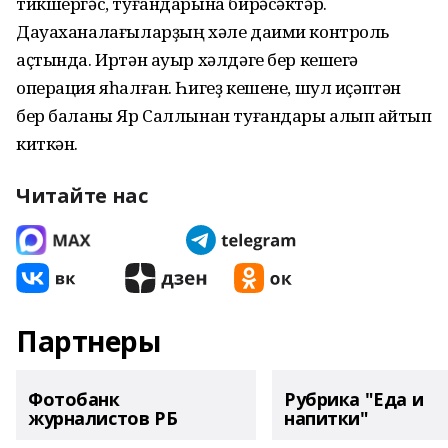
тикшергәс, туғандарына бирәсәктәр.
Дауаханалағыларҙың хәле даими контроль
аҫтында. Иртән ауыр хәлдәге бер кешегә
операция яһалған. Һигеҙ кешене, шул иҫәптән
бер баланы Яр Саллынан туғандары алып ҡайтып
киткән.
Читайте нас
Партнеры
Фотобанк
Рубрика "Еда и
журналистов РБ
напитки"