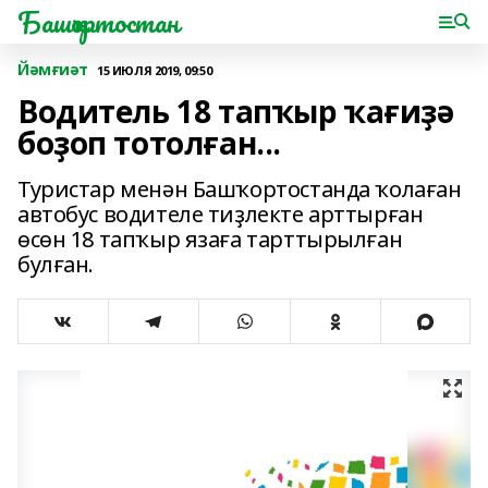
Башҡортостан
Йәмғиәт
15 ИЮЛЯ 2019, 09:50
Водитель 18 тапҡыр ҡағиҙә
боҙоп тотолған...
Туристар менән Башҡортостанда ҡолаған
автобус водителе тиҙлекте арттырған
өсөн 18 тапҡыр язаға тарттырылған
булған.