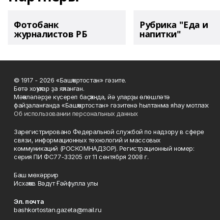
Фотобанк
Рубрика "Еда и
журналистов РБ
напитки"
© 1917 - 2026 «Башҡортостан» гәзите.
Бөтә хоҡуҡтар ҙа яҡланған.
Мәҡәләләрҙе күсереп баҫҡанда, йә уларҙы өлөшләтә
файҙаланғанда «Башҡортостан» гәзитенә һылтанма яһау мотлаҡ.
Об использовании персональных данных
Зарегистрировано Федеральной службой по надзору в сфере
связи, информационных технологий и массовых
коммуникаций (РОСКОМНАДЗОР). Регистрационный номер:
серия ПИ ФС77-33205 от 11 сентября 2008 г.
Баш мөхәррир
Исхаҡов Вәдүт Ғәйфулла улы
Эл. почта
bashkortostan.gazeta@mail.ru