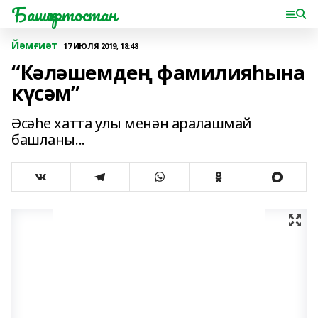
Башҡортостан
Йәмғиәт
17 ИЮЛЯ 2019, 18:48
“Кәләшемдең фамилияһына
күсәм”
Әсәһе хатта улы менән аралашмай
башланы...