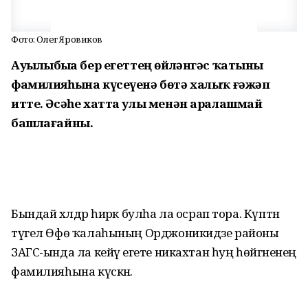
Фото: Олег Яровиков
Ауылыбыҙҙа бер егеттең өйләнгәс ҡатыны
фамилияһына күсеүенә бөтә халыҡ ғәжәп
итте. Әсәһе хатта улы менән аралашмай
башлағайны.
Бындай хәлдәр һирәк булһа ла осрап тора. Күптән
түгел Өфө ҡалаһының Орджоникидзе районы
ЗАГС-ында ла кейәү егете никахтан һуң һөйгәненең
фамилияһына күскән.