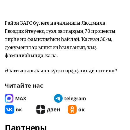
Район ЗАГС бүлеге начальнигы Людмила
Гвоздик әйтеүенсә, гүзәл заттарҙың 70 проценты
тирәһе ир фамилияһын һайлай. Ҡалған 30-ы,
документтар мәшәҡәтенә һылтанып, ҡыҙ
фамилияһында ҡала.
Ә ҡатыныныҡына күскән ирҙәрҙә ниндәй ниәт икән?
Читайте нас
Партнеры