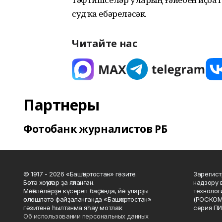
судҡа ебәреләсәк.
Читайте нас
Партнеры
Фотобанк журналистов РБ
© 1917 - 2026 «Башҡортостан» гәзите.
Зарегист
Бөтә хоҡуҡтар ҙа яҡланған.
надзору 
Мәҡәләләрҙе күсереп баҫҡанда, йә уларҙы
технолог
өлөшләтә файҙаланғанда «Башҡортостан»
(РОСКОМ
гәзитенә һылтанма яһау мотлаҡ.
серия ПИ
Об использовании персональных данных