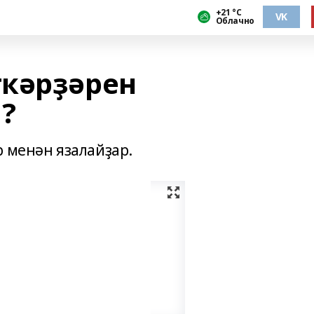
+21 °С
VK
Облачно
кәрҙәрен
?
р менән язалайҙар.