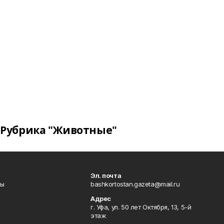
Рубрика "Животные"
Эл. почта
лы
bashkortostan.gazeta@mail.ru
Адрес
г. Уфа, ул. 50 лет Октября, 13, 5-й
этаж