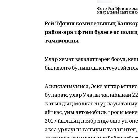
Фото Рәсәй Тәфтиш к
идаралығы сайтынан
Рәсәй Тәфтиш комитетының Башҡ
район-ара тәфтиш бүлеге өс полици
тамамланы.
Улар хеҙмәт вәкәләттәрен боҙоуҙа, 
был хәлгә булышлыҡ итеүҙә ғәйеплә
Асыҡланыуынса, Эске эштәр минист
булараҡ, улар Учалы ҡалаһынан 22 
ҡатындың мөлкәтен урлауҙы таныуын 
әйткәс, уны автомобиль тросы менә
2017 йылдың ноябрендә ошо уҡ опе
аҡса урлауын таныуын талап итеп, 
тәфтишселәр уларҙың ғәйебен иҫба