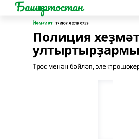
Башҡортостан
Йәмғиәт
17 ИЮЛЯ 2019, 07:59
Полиция хеҙмәт
ултыртырҙармы
Трос менән бәйләп, электрошоке