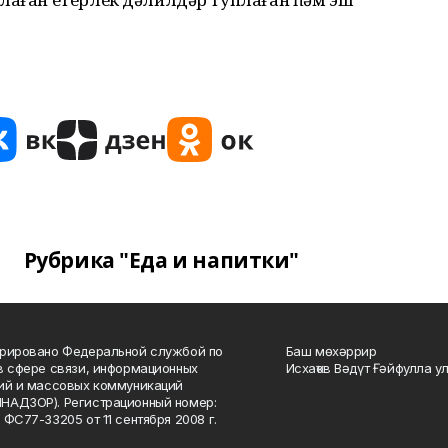
Рубрика "Еда и напитки"
рировано Федеральной службой по
Баш мөхәррир
в сфере связи, информационных
Исхаҡов Вәдүт Ғәйфулла у
ий и массовых коммуникаций
НАДЗОР). Регистрационный номер:
 ФС77-33205 от 11 сентября 2008 г.