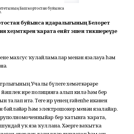
омитетының Башҡортостан буйынса
.
ортостан буйынса идаралығының Белорет
я хеҙмәткәренә ҡарата енәйәт эшен тикшереүҙе
кешене махсус ҡулайламалар менән язалауҙа һәм
нә.
рлығының Учалы бүлеге хеҙмәткәрҙәре
йәшлек ирҙе полицияға алып килә һәм бер
талап итә. Теге ир үҙенең ғәйепһеҙ икәнен
н бәйләйҙәр һәм электрошокер менән язалайҙар.
руполномоченныйҙар бер ҡатынға ҡарата,
шундай уҡ яза ҡуллана. Хәҙерге ваҡытҡа
тлаған етерлек дәлилдәр туплаған һәм эш