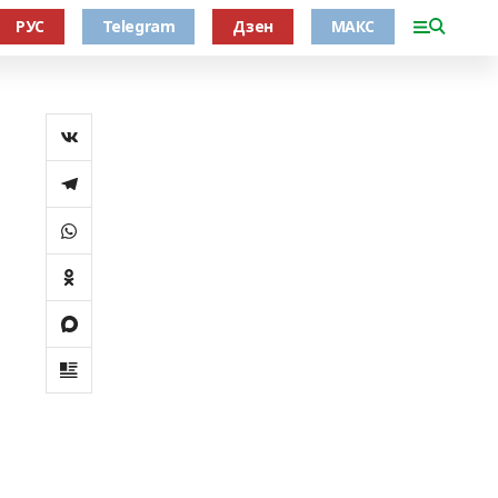
РУС
Telegram
Дзен
МАКС