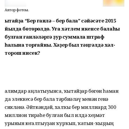
Автор фотоһы.
Ҡытайҙа “Бер ғаилә – бер бала” сәйәсәте 2015
йылда бөтөрөлдө. Уға хәтлем икенсе балаһы
булған ғаиләләргә ҙур суммала штраф
һалына торғайны. Хәҙер был тәңгәлдә хәл-
торош нисек?
Ғалимдар аңлатыуынса, ҡытайҙар бөгөн һаман
да элеккесә бер бала тәрбиәләү менән генә
сикләнә. Әйткәндәй, халҡы бер миллиард 300
миллион тирәһе булған был илдә хеҙмәт
урынын юғалтыуҙан ҡурҡып, ҡатын-ҡыҙҙың