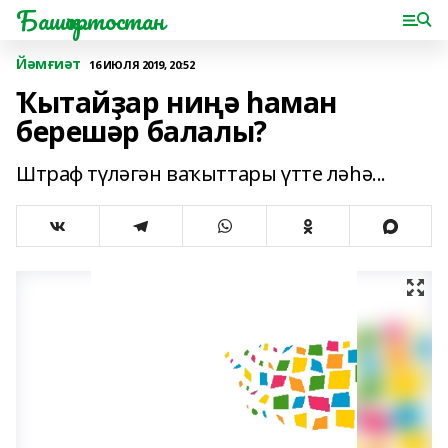
Башҡортостан
Йәмғиәт
16 ИЮЛЯ 2019, 20:52
Ҡытайҙар ниңә һаман
берешәр балалы?
Штраф түләгән ваҡыттары үтте ләһә...