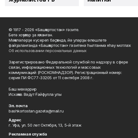
© 1917 - 2026 «Башҡортостан» гәзите.
Бөтә хоҡуҡтар ҙа яҡланған.
Мәҡәләләрҙе күсереп баҫҡанда, йә уларҙы өлөшләтә
файҙаланғанда «Башҡортостан» гәзитенә һылтанма яһау мотлаҡ.
Об использовании персональных данных
Зарегистрировано Федеральной службой по надзору в сфере
связи, информационных технологий и массовых
коммуникаций (РОСКОМНАДЗОР). Регистрационный номер:
серия ПИ ФС77-33205 от 11 сентября 2008 г.
Баш мөхәррир
Исхаҡов Вәдүт Ғәйфулла улы
Эл. почта
bashkortostan.gazeta@mail.ru
Адрес
г. Уфа, ул. 50 лет Октября, 13, 5-й этаж
Рекламная служба