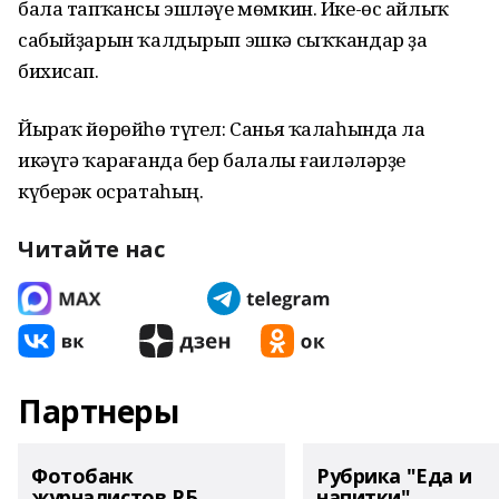
бала тапҡансы эшләүе мөмкин. Ике-өс айлыҡ
сабыйҙарын ҡалдырып эшкә сыҡҡандар ҙа
бихисап.
Йыраҡ йөрөйһө түгел: Санья ҡалаһында ла
икәүгә ҡарағанда бер балалы ғаиләләрҙе
күберәк осратаһың.
Читайте нас
Партнеры
Фотобанк
Рубрика "Еда и
журналистов РБ
напитки"