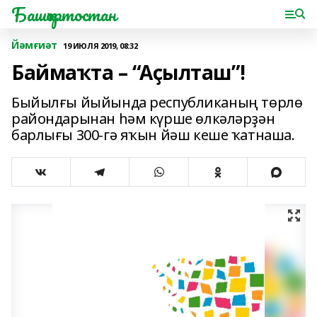
Башҡортостан
Йәмғиәт
19 ИЮЛЯ 2019, 08:32
Баймаҡта – “Аҫылташ”!
Быйылғы йыйында республиканың төрлө
райондарынан һәм күрше өлкәләрҙән
барлығы 300-гә яҡын йәш кеше ҡатнаша.