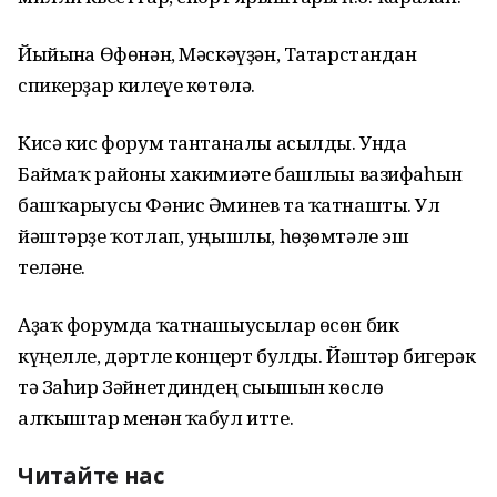
Йыйынға Өфөнән, Мәскәүҙән, Татарстандан
спикерҙар килеүе көтөлә.
Кисә кис форум тантаналы асылды. Унда
Баймаҡ районы хакимиәте башлығы вазифаһын
башҡарыусы Фәнис Әминев та ҡатнашты. Ул
йәштәрҙе ҡотлап, уңышлы, һөҙөмтәле эш
теләне.
Аҙаҡ форумда ҡатнашыусылар өсөн бик
күңелле, дәртле концерт булды. Йәштәр бигерәк
тә Заһир Зәйнетдиндең сығышын көслө
алҡыштар менән ҡабул итте.
Читайте нас