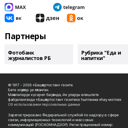
Партнеры
Фотобанк
Рубрика "Еда и
журналистов РБ
напитки"
© 1917 - 2026 «Башҡортостан» гәзите.
Бөтә хоҡуҡтар ҙа яҡланған.
Мәҡәләләрҙе күсереп баҫҡанда, йә уларҙы өлөшләтә
файҙаланғанда «Башҡортостан» гәзитенә һылтанма яһау мотлаҡ.
Об использовании персональных данных
Зарегистрировано Федеральной службой по надзору в сфере
связи, информационных технологий и массовых
коммуникаций (РОСКОМНАДЗОР). Регистрационный номер: