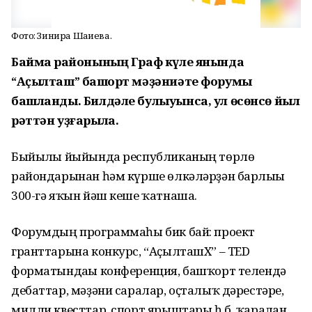
Фото: Зинира Шаһиева.
Баймаҡ районының Граф күле янында
“Аҫылташ” башҡорт мәҙәниәте форумы
башланды. Билдәле булыуынса, ул өсөнсө йыл
рәттән уҙғарыла.
Быйылғы йыйында республиканың төрлө
райондарынан һәм күрше өлкәләрҙән барлығы
300-гә яҡын йәш кеше ҡатнаша.
Форумдың программаһы бик бай: проект
гранттарына конкурс, “АҫылташХ” – TED
форматындағы конференция, башҡорт телендә
дебаттар, мәҙәни саралар, оҫталыҡ дәрестәре,
милли квесттар, спорт ярыштары һ.б. ҡаралған.