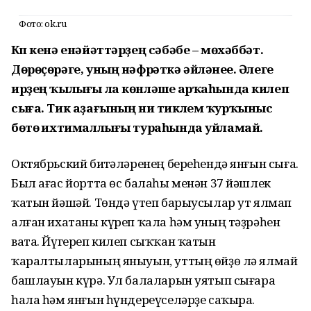
Фото: ok.ru
Күп кенә енәйәттәрҙең сәбәбе – мөхәббәт.
Дөрөҫөрәге, уның нәфрәткә әйләнеүе. Әлеге
ирҙең ҡылығы ла көнләшеү арҡаһында килеп
сыға. Тик аҙағының ни тиклем ҡурҡыныс
бөтөү ихтималлығы тураһында уйламай.
Октябрьский биҫтәләренең береһендә янғын сыға.
Был ағас йортта өс балаһы менән 37 йәшлек
ҡатын йәшәй. Төндә үтеп барыусылар ут ялмап
алған ихатаны күреп ҡала һәм уның тәҙрәһен
вата. Йүгереп килеп сыҡҡан ҡатын
ҡаралтыларының яныуын, уттың өйҙө лә ялмай
башлауын күрә. Ул балаларын уятып сығара
һала һәм янғын һүндереүселәрҙе саҡыра.