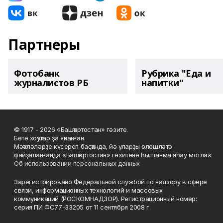
Партнеры
Фотобанк
Рубрика "Еда и
журналистов РБ
напитки"
© 1917 - 2026 «Башҡортостан» гәзите.
Бөтә хоҡуҡтар ҙа яҡланған.
Мәҡәләләрҙе күсереп баҫҡанда, йә уларҙы өлөшләтә
файҙаланғанда «Башҡортостан» гәзитенә һылтанма яһау мотлаҡ.
Об использовании персональных данных
Зарегистрировано Федеральной службой по надзору в сфере
связи, информационных технологий и массовых
коммуникаций (РОСКОМНАДЗОР). Регистрационный номер:
серия ПИ ФС77-33205 от 11 сентября 2008 г.