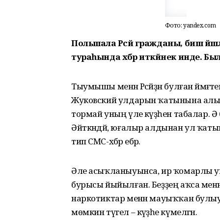
Фото: yandex.com
Польшала Рәсәй гражданы, биш й
тураһында хәбәр иткәйнек инде. Был
Тыумышы менән Рәсәйҙән булған йәмә
Жуковский улдарын ҡатынына алып ба
тормай уның үле кәүҙәһен табалар. Ә 
Әйткәндәй, юғалыр алдынан ул ҡатын
тип СМС-хәбәр ебәрә.
Әле асыҡланыуынса, ир ҡомарлы уй
бурысы йыйылған. Беҙҙең аҡса менә
наркотиктар менән мауыҡҡан булыуы
мөмкин түгел – кәүҙәһе күмелгән.