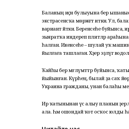
Баланың иҫән булыуына бер ышаныс
экстрасенсҡа мөрәжәғәт иткән. Ул, бала
вариант әйткән. Беренсеһе буйынса,
зыяратҡа индереп плитәләр араһына й
һалған. Икенсеһе – шулай уҡ машин
йылғаға ташлаған. Хәҙер эҙләүгә вод
Ҡайһы бер мәғлүмәттәр буйынса, ҡат
йыйынған. Күрәһең, былай ҙа саҡ йөрөгән
Украина гражданы, унан балаһы менә
Ир ҡатынынан үс алыу планын әҙерлә
ала. Һәм ошондай ҡот осҡос юлды һа
Читайте нас