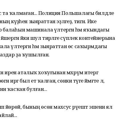
 та ҡалмаған... Полиция Польшалағы билдәле
ның кәүҙәһен зыяраттан эҙләгеҙ, тигән. Ике
 ир балаһын машинала үлтергән һәм яҡындағы
әшергән йәки шул тирәләге сүплек контейнерына
ала үлтергән һәм зыяраттан өс саҡырмдағы
олаздар ҙа ҡушылған.
ын ирен аталыҡ хоҡуғынан мәхрүм итергә
 иргә был етә ҡалған, сөнки тәүге йәмәғәте лә,
н ҡасҡан булған...
п йөрөй, бының өсөн махсус рәүештә эшенән ял
йлай...