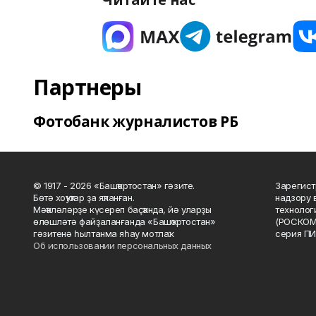
Партнеры
Фотобанк журналистов РБ
© 1917 - 2026 «Башҡортостан» гәзите.
Зарегист
Бөтә хоҡуҡтар ҙа яҡланған.
надзору 
Мәҡәләләрҙе күсереп баҫҡанда, йә уларҙы
технолог
өлөшләтә файҙаланғанда «Башҡортостан»
(РОСКОМ
гәзитенә һылтанма яһау мотлаҡ.
серия ПИ
Об использовании персональных данных