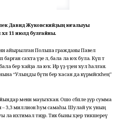
әшлек Давид Жуковскийҙың юғалыуы
 хәл 11 июлдә булғайны.
ғәтенән айырылған Польша гражданы Павел
рған саҡта үҙе лә, бала ла юҡ була. Күп тә
бала бер ҡайҙа ла юҡ. Ир үҙ-үҙенә ҡул һалған.
ына “Улыңды бүтән бер ҡасан да күрмәйәсәкһең”
ындар менән мауыҡҡан. Ошо сәбәпле ҙур сумма
н – 3,3 миллион һум самаһы. Шулай уҡ уның
 ла ихтимал тиҙәр. Тик быны хәҙер тикшереү