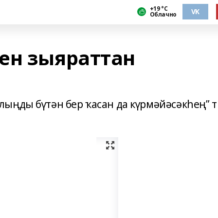
+19 °С
VK
Облачно
ен зыяраттан
ыңды бүтән бер ҡасан да күрмәйәсәкһең” 