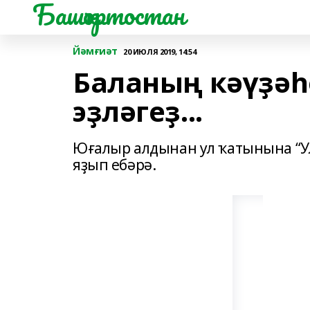
Башҡортостан
Йәмғиәт
20 ИЮЛЯ 2019, 14:54
Баланың кәүҙәһ
эҙләгеҙ...
Юғалыр алдынан ул ҡатынына “Ул
яҙып ебәрә.