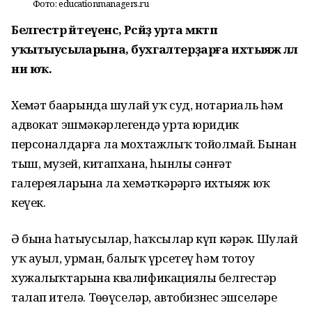
Фото: educationmanagers.ru
Белгестәр әйтеүенсә, Рәсәйҙә урта мәктәп
уҡытыусыларына, бухгалтерҙарға ихтыяж әллә
ни юҡ.
Хеҙмәт баҙарында шулай уҡ суд, нотариаль һәм
адвокат эшмәкәрлегендә урта юридик
персоналдарға ла мохтажлыҡ тойолмай. Бынан
тыш, музей, китапхана, һынлы сәнғәт
галереяларына ла хеҙмәткәрҙәргә ихтыяж юҡ
кеүек.
Ә бына һатыусылар, һаҡсылар күп кәрәк. Шулай
уҡ ауыл, урман, балыҡ үрсетеү һәм тотоу
хужалыҡтарына квалификациялы белгестәр
талап ителә. Төҙөүселәр, автобизнес эшселәре