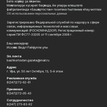
Бөтә хоҡуҡтар ҙа яҡланған.
Мәҡәләләрҙе күсереп баҫҡанда, йә уларҙы өлөшләтә
файҙаланғанда «Башҡортостан» гәзитенә һылтанма яһау мотлаҡ.
Об использовании персональных данных
Зарегистрировано Федеральной службой по надзору в сфере
связи, информационных технологий и массовых
коммуникаций (РОСКОМНАДЗОР). Регистрационный номер:
серия ПИ ФС77-33205 от 11 сентября 2008 г.
Баш мөхәррир
Исхаҡов Вәдүт Ғәйфулла улы
Эл. почта
bashkortostan.gazeta@mail.ru
Адрес
г. Уфа, ул. 50 лет Октября, 13, 5-й этаж
Рекламная служба
8(347)272-62-61
Приемная
8(347)272-05-43
Сотрудничество
8(347) 273-83-92