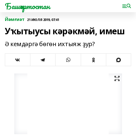
Башҡортостан
Йәмғиәт
21 ИЮЛЯ 2019, 07:41
Уҡытыусы кәрәкмәй, имеш
Ә кемдәргә бөгөн ихтыяж ҙур?