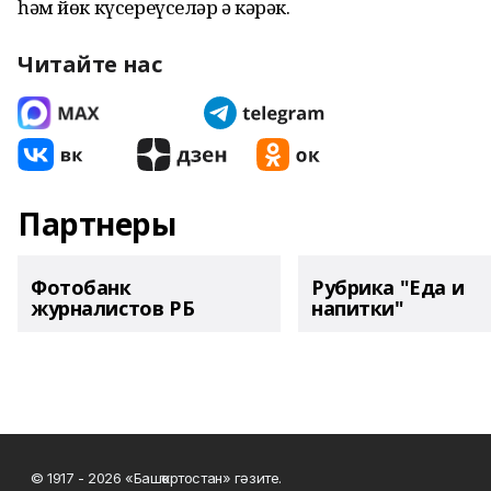
һәм йөк күсереүселәр ҙә кәрәк.
Читайте нас
Партнеры
Фотобанк
Рубрика "Еда и
журналистов РБ
напитки"
© 1917 - 2026 «Башҡортостан» гәзите.