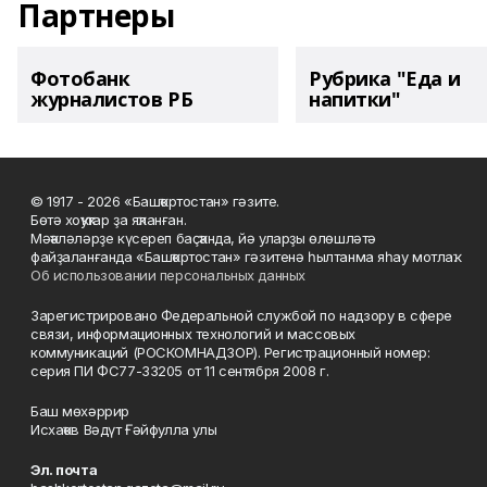
Партнеры
Фотобанк
Рубрика "Еда и
журналистов РБ
напитки"
© 1917 - 2026 «Башҡортостан» гәзите.
Бөтә хоҡуҡтар ҙа яҡланған.
Мәҡәләләрҙе күсереп баҫҡанда, йә уларҙы өлөшләтә
файҙаланғанда «Башҡортостан» гәзитенә һылтанма яһау мотлаҡ.
Об использовании персональных данных
Зарегистрировано Федеральной службой по надзору в сфере
связи, информационных технологий и массовых
коммуникаций (РОСКОМНАДЗОР). Регистрационный номер:
серия ПИ ФС77-33205 от 11 сентября 2008 г.
Баш мөхәррир
Исхаҡов Вәдүт Ғәйфулла улы
Эл. почта