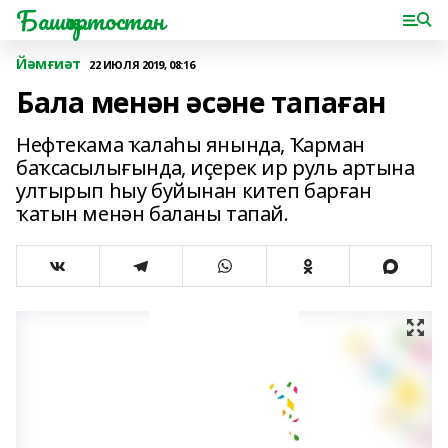
Башҡортостан
Йәмғиәт
22 ИЮЛЯ 2019, 08:16
Бала менән әсәне тапаған
Нефтекама ҡалаһы янында, Ҡарман
баҡсасылығында, иҫерек ир руль артына
ултырып һыу буйынан китеп барған
ҡатын менән баланы тапай.