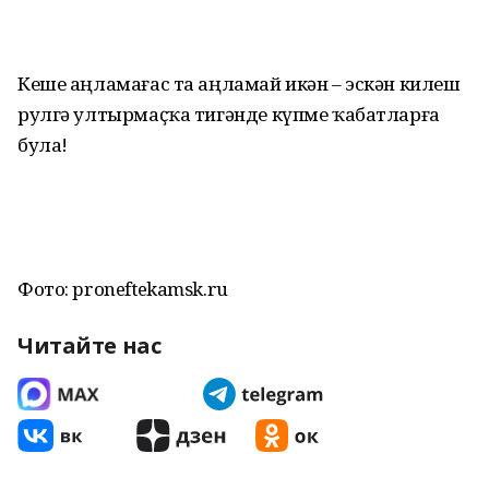
Кеше аңламағас та аңламай икән – эскән килеш
рулгә ултырмаҫҡа тигәнде күпме ҡабатларға
була!
Фото: proneftekamsk.ru
Читайте нас