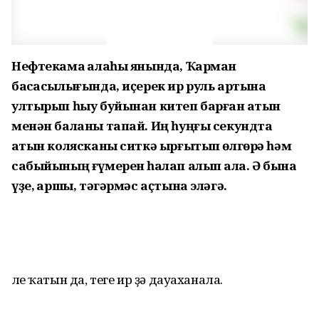
Нефтекама ҡалаһы янында, Ҡарман
баҡсасылығында, иҫерек ир руль артына
ултырып һыу буйынан китеп барған ҡатын
менән баланы тапай. Иң һуңғы секундта
ҡатын колясканы ситкә ырғытып өлгөрә һәм
сабыйының ғүмерен һаҡлап алып ҡала. Ә бына
үҙе, ҡаршы, тәгәрмәс аҫтына эләгә.
Әле ҡатын да, теге ир ҙә дауаханала.